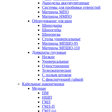
Дыроделы аккумуляторные
Системы для пробивки отверстий
Матрицы МПО
Матрицы НМПО
Оборудование для шин
Шинодыры
Шиногибы
Шинорезы
Столы универсальные
Матрицы МПШО-95
Матрицы МПШО-110
Домкраты грузовые
Низкие
Универсальные
Односторонние
Телескопические
С полым штоком
С фиксирующей гайкой
Кабельные наконечники
Медные
ПМ
НШП
ГМЛ
ГМЛ-П
ГМЛ (о)