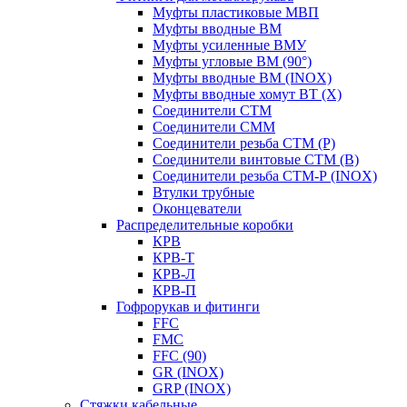
Муфты пластиковые МВП
Муфты вводные ВМ
Муфты усиленные ВМУ
Муфты угловые ВМ (90°)
Муфты вводные ВМ (INOX)
Муфты вводные хомут ВТ (Х)
Соединители СТМ
Соединители СММ
Соединители резьба СТМ (Р)
Соединители винтовые СТМ (В)
Соединители резьба СТМ-Р (INOX)
Втулки трубные
Оконцеватели
Распределительные коробки
КРВ
КРВ-Т
КРВ-Л
КРВ-П
Гофрорукав и фитинги
FFC
FMC
FFC (90)
GR (INOX)
GRP (INOX)
Cтяжки кабельные