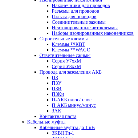
Наконечники для проводов
Разъемы для проводов
Гильзы для проводов
Соединительные зажимы
Неизолированные автоклеммы
Наборы изолированных наконечников
Строительные клеммы
Клеммы ™КВТ
Клеммы ™WAGO
Ответвительные сжимы
Серия У7ххМ
Серия У8ххМ
Провода для заземления АКБ
ПЗ
ПЗУ
ПЗИ
ПЗКи
П-АКБ плюс/плюс
П-АКБ минус/минус
ЗАК
Контактная паста
Кабельные муфты
Кабельные муфты до 1 кВ
3КВНТп-1