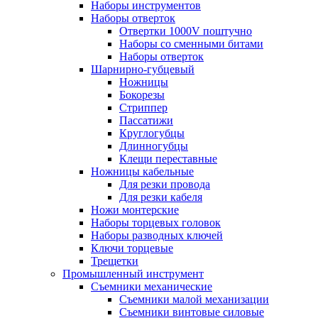
Наборы инструментов
Наборы отверток
Отвертки 1000V поштучно
Наборы со сменными битами
Наборы отверток
Шарнирно-губцевый
Ножницы
Бокорезы
Стриппер
Пассатижи
Круглогубцы
Длинногубцы
Клещи переставные
Ножницы кабельные
Для резки провода
Для резки кабеля
Ножи монтерские
Наборы торцевых головок
Наборы разводных ключей
Ключи торцевые
Трещетки
Промышленный инструмент
Съемники механические
Съемники малой механизации
Съемники винтовые силовые