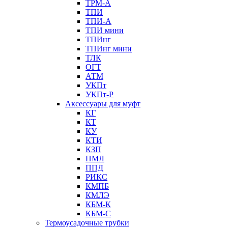
ТРМ-А
ТПИ
ТПИ-А
ТПИ мини
ТПИнг
ТПИнг мини
ТЛК
ОГТ
АТМ
УКПт
УКПт-Р
Аксессуары для муфт
КГ
КТ
КУ
КТИ
КЗП
ПМЛ
ППД
РИКС
КМПБ
КМЛЭ
КБМ-К
КБМ-С
Термоусадочные трубки