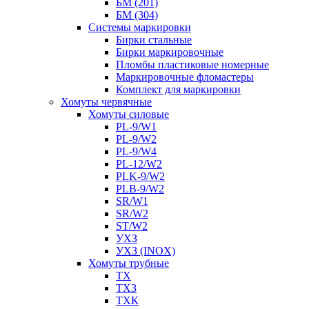
БМ (201)
БМ (304)
Системы маркировки
Бирки стальные
Бирки маркировочные
Пломбы пластиковые номерные
Маркировочные фломастеры
Комплект для маркировки
Хомуты червячные
Хомуты силовые
PL-9/W1
PL-9/W2
PL-9/W4
PL-12/W2
PLK-9/W2
PLB-9/W2
SR/W1
SR/W2
ST/W2
УХЗ
УХЗ (INOX)
Хомуты трубные
ТХ
ТХЗ
ТХК