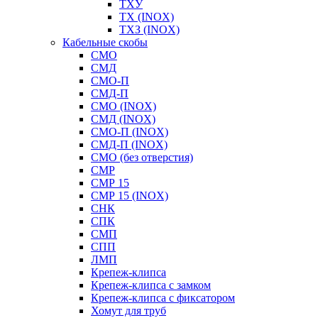
ТХУ
ТХ (INOX)
ТХЗ (INOX)
Кабельные скобы
СМО
СМД
СМО-П
СМД-П
СМО (INOX)
СМД (INOX)
СМО-П (INOX)
СМД-П (INOX)
СМО (без отверстия)
СМР
СМР 15
СМР 15 (INOX)
СНК
СПК
СМП
СПП
ЛМП
Крепеж-клипса
Крепеж-клипса с замком
Крепеж-клипса с фиксатором
Хомут для труб