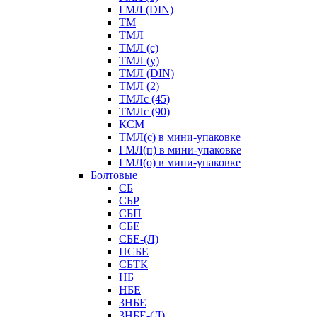
ГМЛ (DIN)
ТМ
ТМЛ
ТМЛ (с)
ТМЛ (у)
ТМЛ (DIN)
ТМЛ (2)
ТМЛс (45)
ТМЛс (90)
КСМ
ТМЛ(с) в мини-упаковке
ГМЛ(п) в мини-упаковке
ГМЛ(о) в мини-упаковке
Болтовые
СБ
СБР
СБП
СБЕ
СБЕ-(Л)
ПСБЕ
СБТК
НБ
НБЕ
3НБЕ
3НБЕ-(Л)