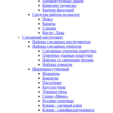
Промежуточный зажим
Комплект подвески
Крепеж фасадный
Средства работы на высоте
Пояса
Канаты
Стропы
Когти | Лазы
Слесарный инструмент
Наборы слесарных инструментов
Наборы слесарных отверток
Слесарные отвертки поштучно
Отвертки ударные поштучно
Наборы со сменными битами
Наборы отверток
Шарнирно-губцевый
Ножницы
Бокорезы
Пассатижи
Круглогубцы
Длинногубцы
Серия «Мини»
Кусачки торцевые
Клещи - гаечный ключ
Клещи - самофиксирующиеся