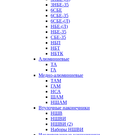
3НБЕ-35
6СБЕ
6СБЕ-35
6СБЕ-(Л)
НБЕ-(Л)
НБЕ-35
СБЕ-35
НБП
НБТ
НБТК
Алюминиевые
ТА
ГА
Медно-алюминиевые
ТАМ
ГАМ
НСА
ШАМ
НШАМ
Втулочные наконечники
НШВ
НШВИ
НШВИ (2)
Наборы НШВИ
Изолированные наконечники