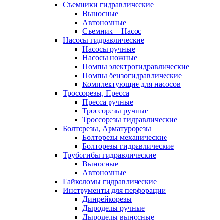
Съемники гидравлические
Выносные
Автономные
Съемник + Насос
Насосы гидравлические
Насосы ручные
Насосы ножные
Помпы электрогидравлические
Помпы бензогидравлические
Комплектующие для насосов
Троссорезы, Пресса
Пресса ручные
Троссорезы ручные
Троссорезы гидравлические
Болторезы, Арматурорезы
Болторезы механические
Болторезы гидравлические
Трубогибы гидравлические
Выносные
Автономные
Гайколомы гидравлические
Инструменты для перфорации
Динрейкорезы
Дыроделы ручные
Дыроделы выносные