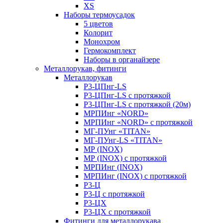
XS
Наборы термоусадок
5 цветов
Колорит
Монохром
Гермокомплект
Наборы в органайзере
Металлорукав, фитинги
Металлорукав
Р3-ЦПнг-LS
Р3-ЦПнг-LS с протяжкой
Р3-ЦПнг-LS с протяжкой (20м)
МРПИнг «NORD»
МРПИнг «NORD» с протяжкой
МГ-ПУнг «TITAN»
МГ-ПУнг-LS «TITAN»
МР (INOX)
МР (INOX) с протяжкой
МРПИнг (INOX)
МРПИнг (INOX) с протяжкой
Р3-Ц
Р3-Ц с протяжкой
Р3-ЦХ
Р3-ЦХ с протяжкой
Фитинги для металлорукава