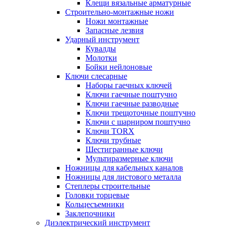
Клещи вязальные арматурные
Строительно-монтажные ножи
Ножи монтажные
Запасные лезвия
Ударный инструмент
Кувалды
Молотки
Бойки нейлоновые
Ключи слесарные
Наборы гаечных ключей
Ключи гаечные поштучно
Ключи гаечные разводные
Ключи трещоточные поштучно
Ключи с шарниром поштучно
Ключи TORX
Ключи трубные
Шестигранные ключи
Мультиразмерные ключи
Ножницы для кабельных каналов
Ножницы для листового металла
Степлеры строительные
Головки торцевые
Кольцесъемники
Заклепочники
Диэлектрический инструмент