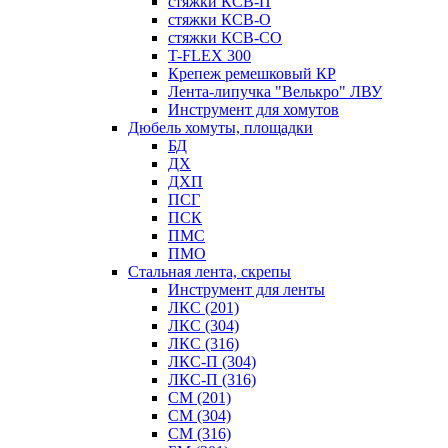
стяжки КСВ-П
стяжки КСВ-О
стяжки КСВ-СО
T-FLEX 300
Крепеж ремешковый КР
Лента-липучка "Велькро" ЛВУ
Инструмент для хомутов
Дюбель хомуты, площадки
БД
ДХ
ДХП
ПСГ
ПСК
ПМС
ПМО
Стальная лента, скрепы
Инструмент для ленты
ЛКС (201)
ЛКС (304)
ЛКС (316)
ЛКС-П (304)
ЛКС-П (316)
СМ (201)
СМ (304)
СМ (316)