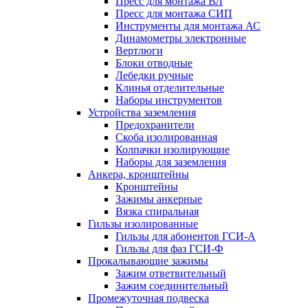
Пресс для монтажа ВЛ
Пресс для монтажа СИП
Инструменты для монтажа АС
Динамометры электронные
Вертлюги
Блоки отводные
Лебедки ручные
Клинья отделительные
Наборы инструментов
Устройства заземления
Предохранители
Скоба изолированная
Колпачки изолирующие
Наборы для заземления
Анкера, кронштейны
Кронштейны
Зажимы анкерные
Вязка спиральная
Гильзы изолированные
Гильзы для абонентов ГСИ-А
Гильзы для фаз ГСИ-Ф
Прокалывающие зажимы
Зажим ответвительный
Зажим соединительный
Промежуточная подвеска