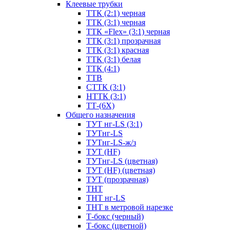
Клеевые трубки
ТТК (2:1) черная
ТТК (3:1) черная
ТТК «Flex» (3:1) черная
ТТК (3:1) прозрачная
ТТК (3:1) красная
ТТК (3:1) белая
ТТК (4:1)
ТТВ
СТТК (3:1)
НТТК (3:1)
ТТ-(6Х)
Общего назначения
ТУТ нг-LS (3:1)
ТУТнг-LS
ТУТнг-LS-ж/з
ТУТ (HF)
ТУТнг-LS (цветная)
ТУТ (HF) (цветная)
ТУТ (прозрачная)
ТНТ
ТНТ нг-LS
ТНТ в метровой нарезке
Т-бокс (черный)
Т-бокс (цветной)