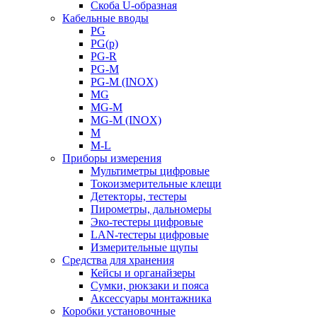
Скоба U-образная
Кабельные вводы
PG
PG(p)
PG-R
PG-M
PG-M (INOX)
MG
MG-M
MG-M (INOX)
M
M-L
Приборы измерения
Мультиметры цифровые
Токоизмерительные клещи
Детекторы, тестеры
Пирометры, дальномеры
Эко-тестеры цифровые
LAN-тестеры цифровые
Измерительные щупы
Средства для хранения
Кейсы и органайзеры
Сумки, рюкзаки и пояса
Аксессуары монтажника
Коробки установочные