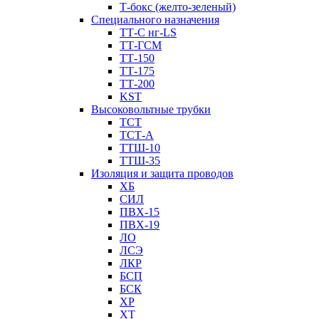
Т-бокс (желто-зеленый)
Специального назначения
ТТ-С нг-LS
ТТ-ГСМ
ТТ-150
ТТ-175
ТТ-200
KST
Высоковольтные трубки
ТСТ
ТСТ-А
ТТШ-10
ТТШ-35
Изоляция и защита проводов
ХБ
СИЛ
ПВХ-15
ПВХ-19
ЛО
ЛСЭ
ЛКР
БСП
БСК
XP
XT