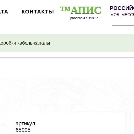
™АПИС
РОССИЙ
АТА
КОНТАКТЫ
МОБ.|МЕС
работаем с 1991 г.
Коробки кабель-каналы
артикул
65005