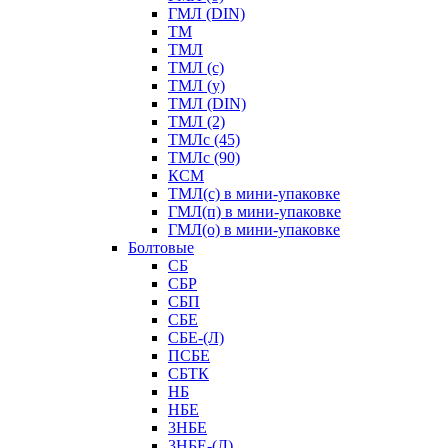
ГМЛ (DIN)
ТМ
ТМЛ
ТМЛ (с)
ТМЛ (у)
ТМЛ (DIN)
ТМЛ (2)
ТМЛс (45)
ТМЛс (90)
КСМ
ТМЛ(с) в мини-упаковке
ГМЛ(п) в мини-упаковке
ГМЛ(о) в мини-упаковке
Болтовые
СБ
СБР
СБП
СБЕ
СБЕ-(Л)
ПСБЕ
СБТК
НБ
НБЕ
3НБЕ
3НБЕ-(Л)