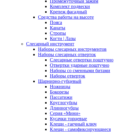
Промежуточный зажим
Комплект подвески
Крепеж фасадный
Средства работы на высоте
Пояса
Канаты
Стропы
Когти | Лазы
Слесарный инструмент
Наборы слесарных инструментов
Наборы слесарных отверток
Слесарные отвертки поштучно
Отвертки ударные поштучно
Наборы со сменными битами
Наборы отверток
Шарнирно-губцевый
Ножницы
Бокорезы
Пассатижи
Круглогубцы
Длинногубцы
Серия «Мини»
Кусачки торцевые
Клещи - гаечный ключ
Клещи - самофиксирующиеся