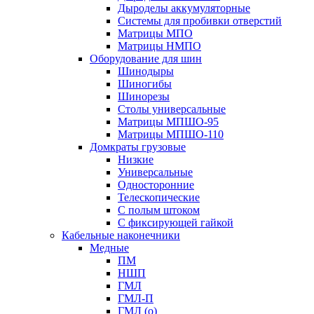
Дыроделы аккумуляторные
Системы для пробивки отверстий
Матрицы МПО
Матрицы НМПО
Оборудование для шин
Шинодыры
Шиногибы
Шинорезы
Столы универсальные
Матрицы МПШО-95
Матрицы МПШО-110
Домкраты грузовые
Низкие
Универсальные
Односторонние
Телескопические
С полым штоком
С фиксирующей гайкой
Кабельные наконечники
Медные
ПМ
НШП
ГМЛ
ГМЛ-П
ГМЛ (о)