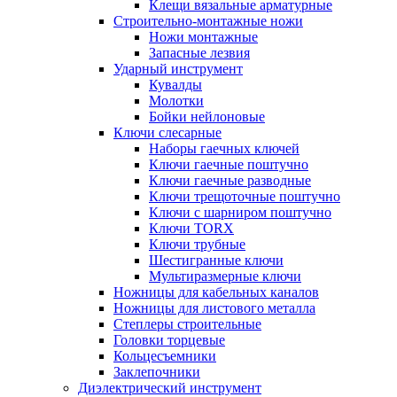
Клещи вязальные арматурные
Строительно-монтажные ножи
Ножи монтажные
Запасные лезвия
Ударный инструмент
Кувалды
Молотки
Бойки нейлоновые
Ключи слесарные
Наборы гаечных ключей
Ключи гаечные поштучно
Ключи гаечные разводные
Ключи трещоточные поштучно
Ключи с шарниром поштучно
Ключи TORX
Ключи трубные
Шестигранные ключи
Мультиразмерные ключи
Ножницы для кабельных каналов
Ножницы для листового металла
Степлеры строительные
Головки торцевые
Кольцесъемники
Заклепочники
Диэлектрический инструмент