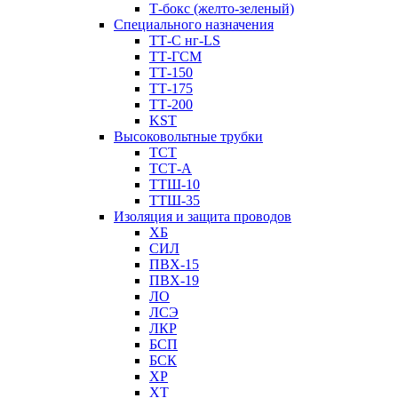
Т-бокс (желто-зеленый)
Специального назначения
ТТ-С нг-LS
ТТ-ГСМ
ТТ-150
ТТ-175
ТТ-200
KST
Высоковольтные трубки
ТСТ
ТСТ-А
ТТШ-10
ТТШ-35
Изоляция и защита проводов
ХБ
СИЛ
ПВХ-15
ПВХ-19
ЛО
ЛСЭ
ЛКР
БСП
БСК
XP
XT