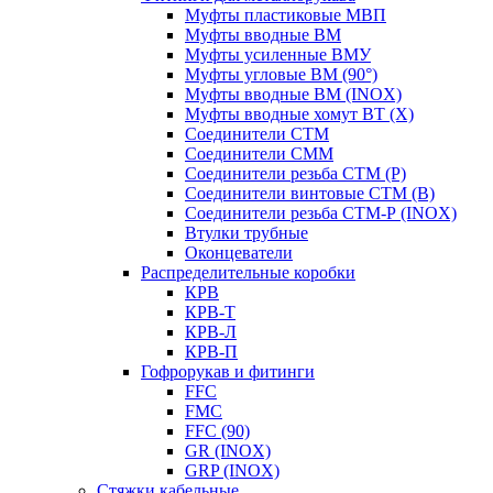
Муфты пластиковые МВП
Муфты вводные ВМ
Муфты усиленные ВМУ
Муфты угловые ВМ (90°)
Муфты вводные ВМ (INOX)
Муфты вводные хомут ВТ (Х)
Соединители СТМ
Соединители СММ
Соединители резьба СТМ (Р)
Соединители винтовые СТМ (В)
Соединители резьба СТМ-Р (INOX)
Втулки трубные
Оконцеватели
Распределительные коробки
КРВ
КРВ-Т
КРВ-Л
КРВ-П
Гофрорукав и фитинги
FFC
FMC
FFC (90)
GR (INOX)
GRP (INOX)
Cтяжки кабельные