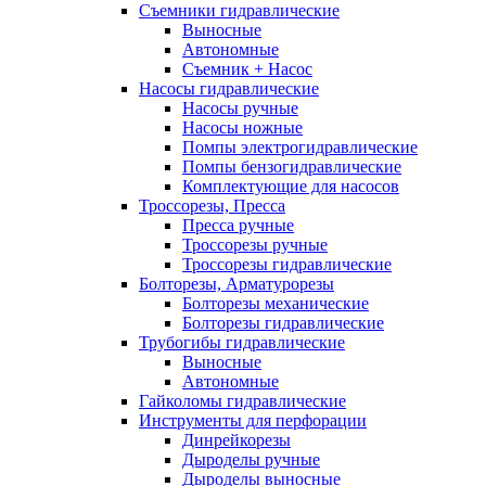
Съемники гидравлические
Выносные
Автономные
Съемник + Насос
Насосы гидравлические
Насосы ручные
Насосы ножные
Помпы электрогидравлические
Помпы бензогидравлические
Комплектующие для насосов
Троссорезы, Пресса
Пресса ручные
Троссорезы ручные
Троссорезы гидравлические
Болторезы, Арматурорезы
Болторезы механические
Болторезы гидравлические
Трубогибы гидравлические
Выносные
Автономные
Гайколомы гидравлические
Инструменты для перфорации
Динрейкорезы
Дыроделы ручные
Дыроделы выносные