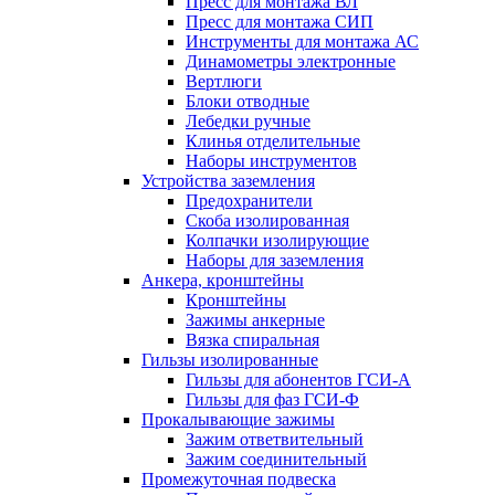
Пресс для монтажа ВЛ
Пресс для монтажа СИП
Инструменты для монтажа АС
Динамометры электронные
Вертлюги
Блоки отводные
Лебедки ручные
Клинья отделительные
Наборы инструментов
Устройства заземления
Предохранители
Скоба изолированная
Колпачки изолирующие
Наборы для заземления
Анкера, кронштейны
Кронштейны
Зажимы анкерные
Вязка спиральная
Гильзы изолированные
Гильзы для абонентов ГСИ-А
Гильзы для фаз ГСИ-Ф
Прокалывающие зажимы
Зажим ответвительный
Зажим соединительный
Промежуточная подвеска