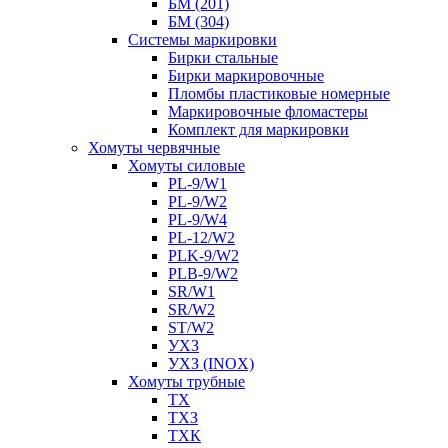
БМ (201)
БМ (304)
Системы маркировки
Бирки стальные
Бирки маркировочные
Пломбы пластиковые номерные
Маркировочные фломастеры
Комплект для маркировки
Хомуты червячные
Хомуты силовые
PL-9/W1
PL-9/W2
PL-9/W4
PL-12/W2
PLK-9/W2
PLB-9/W2
SR/W1
SR/W2
ST/W2
УХЗ
УХЗ (INOX)
Хомуты трубные
ТХ
ТХЗ
ТХК