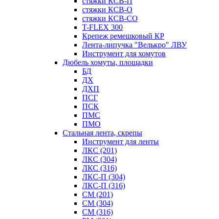
стяжки КСВ-П
стяжки КСВ-О
стяжки КСВ-СО
T-FLEX 300
Крепеж ремешковый КР
Лента-липучка "Велькро" ЛВУ
Инструмент для хомутов
Дюбель хомуты, площадки
БД
ДХ
ДХП
ПСГ
ПСК
ПМС
ПМО
Стальная лента, скрепы
Инструмент для ленты
ЛКС (201)
ЛКС (304)
ЛКС (316)
ЛКС-П (304)
ЛКС-П (316)
СМ (201)
СМ (304)
СМ (316)