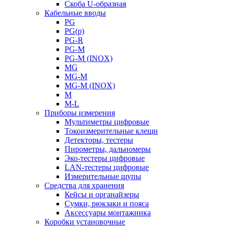
Скоба U-образная
Кабельные вводы
PG
PG(p)
PG-R
PG-M
PG-M (INOX)
MG
MG-M
MG-M (INOX)
M
M-L
Приборы измерения
Мультиметры цифровые
Токоизмерительные клещи
Детекторы, тестеры
Пирометры, дальномеры
Эко-тестеры цифровые
LAN-тестеры цифровые
Измерительные щупы
Средства для хранения
Кейсы и органайзеры
Сумки, рюкзаки и пояса
Аксессуары монтажника
Коробки установочные