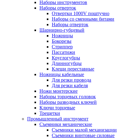
Наборы инструментов
Наборы отверток
Отвертки 1000V поштучно
Наборы со сменными битами
Наборы отверток
Шарнирно-губцевый
Ножницы
Бокорезы
Стриппер
Пассатижи
Круглогубцы
Длинногубцы
Клещи переставные
Ножницы кабельные
Для резки провода
Для резки кабеля
Ножи монтерские
Наборы торцевых головок
Наборы разводных ключей
Ключи торцевые
Трещетки
Промышленный инструмент
Съемники механические
Съемники малой механизации
Съемники винтовые силовые