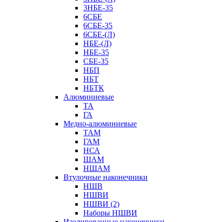
3НБЕ-35
6СБЕ
6СБЕ-35
6СБЕ-(Л)
НБЕ-(Л)
НБЕ-35
СБЕ-35
НБП
НБТ
НБТК
Алюминиевые
ТА
ГА
Медно-алюминиевые
ТАМ
ГАМ
НСА
ШАМ
НШАМ
Втулочные наконечники
НШВ
НШВИ
НШВИ (2)
Наборы НШВИ
Изолированные наконечники