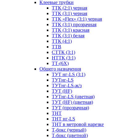
Клеевые трубки
ТТК (2:1) черная
ТТК (3:1) черная
ТТК «Flex» (3:1) черная
ТТК (3:1) прозрачная
ТТК (3:1) красная
ТТК (3:1) белая
ТТК (4:1)
ТТВ
СТТК (3:1)
НТТК (3:1)
ТТ-(6Х)
Общего назначения
ТУТ нг-LS (3:1)
ТУТнг-LS
ТУТнг-LS-ж/з
ТУТ (HF)
ТУТнг-LS (цветная)
ТУТ (HF) (цветная)
ТУТ (прозрачная)
ТНТ
ТНТ нг-LS
ТНТ в метровой нарезке
Т-бокс (черный)
Т-бокс (цветной)