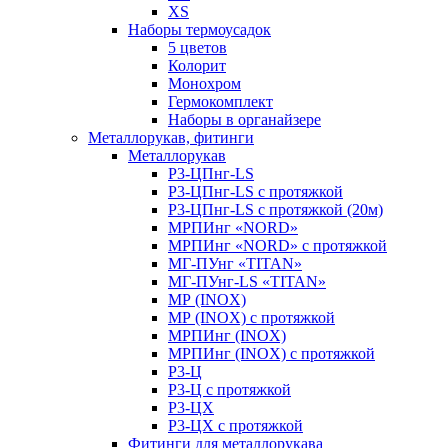
XS
Наборы термоусадок
5 цветов
Колорит
Монохром
Гермокомплект
Наборы в органайзере
Металлорукав, фитинги
Металлорукав
Р3-ЦПнг-LS
Р3-ЦПнг-LS с протяжкой
Р3-ЦПнг-LS с протяжкой (20м)
МРПИнг «NORD»
МРПИнг «NORD» с протяжкой
МГ-ПУнг «TITAN»
МГ-ПУнг-LS «TITAN»
МР (INOX)
МР (INOX) с протяжкой
МРПИнг (INOX)
МРПИнг (INOX) с протяжкой
Р3-Ц
Р3-Ц с протяжкой
Р3-ЦХ
Р3-ЦХ с протяжкой
Фитинги для металлорукава