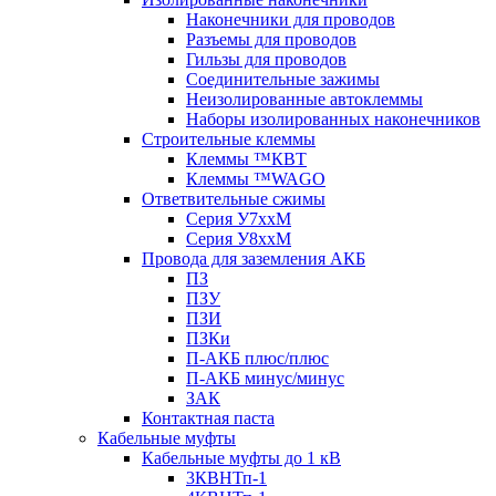
Наконечники для проводов
Разъемы для проводов
Гильзы для проводов
Соединительные зажимы
Неизолированные автоклеммы
Наборы изолированных наконечников
Строительные клеммы
Клеммы ™КВТ
Клеммы ™WAGO
Ответвительные сжимы
Серия У7ххМ
Серия У8ххМ
Провода для заземления АКБ
ПЗ
ПЗУ
ПЗИ
ПЗКи
П-АКБ плюс/плюс
П-АКБ минус/минус
ЗАК
Контактная паста
Кабельные муфты
Кабельные муфты до 1 кВ
3КВНТп-1