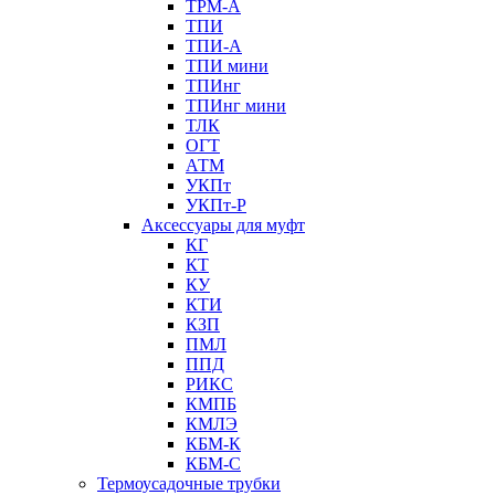
ТРМ-А
ТПИ
ТПИ-А
ТПИ мини
ТПИнг
ТПИнг мини
ТЛК
ОГТ
АТМ
УКПт
УКПт-Р
Аксессуары для муфт
КГ
КТ
КУ
КТИ
КЗП
ПМЛ
ППД
РИКС
КМПБ
КМЛЭ
КБМ-К
КБМ-С
Термоусадочные трубки