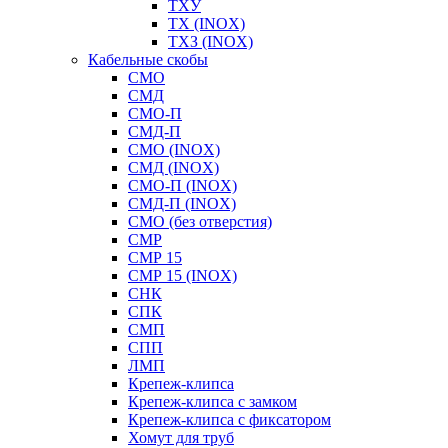
ТХУ
ТХ (INOX)
ТХЗ (INOX)
Кабельные скобы
СМО
СМД
СМО-П
СМД-П
СМО (INOX)
СМД (INOX)
СМО-П (INOX)
СМД-П (INOX)
СМО (без отверстия)
СМР
СМР 15
СМР 15 (INOX)
СНК
СПК
СМП
СПП
ЛМП
Крепеж-клипса
Крепеж-клипса с замком
Крепеж-клипса с фиксатором
Хомут для труб