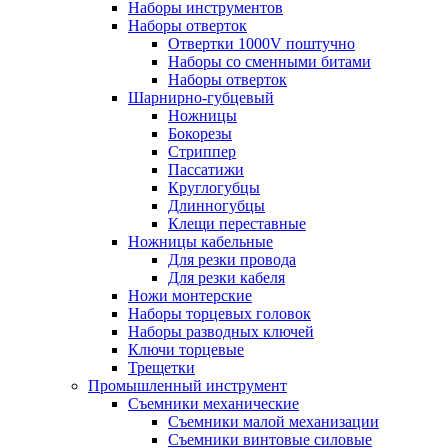
Наборы инструментов
Наборы отверток
Отвертки 1000V поштучно
Наборы со сменными битами
Наборы отверток
Шарнирно-губцевый
Ножницы
Бокорезы
Стриппер
Пассатижи
Круглогубцы
Длинногубцы
Клещи переставные
Ножницы кабельные
Для резки провода
Для резки кабеля
Ножи монтерские
Наборы торцевых головок
Наборы разводных ключей
Ключи торцевые
Трещетки
Промышленный инструмент
Съемники механические
Съемники малой механизации
Съемники винтовые силовые