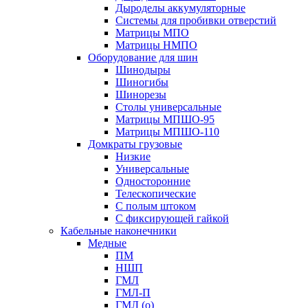
Дыроделы аккумуляторные
Системы для пробивки отверстий
Матрицы МПО
Матрицы НМПО
Оборудование для шин
Шинодыры
Шиногибы
Шинорезы
Столы универсальные
Матрицы МПШО-95
Матрицы МПШО-110
Домкраты грузовые
Низкие
Универсальные
Односторонние
Телескопические
С полым штоком
С фиксирующей гайкой
Кабельные наконечники
Медные
ПМ
НШП
ГМЛ
ГМЛ-П
ГМЛ (о)