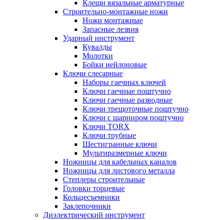
Клещи вязальные арматурные
Строительно-монтажные ножи
Ножи монтажные
Запасные лезвия
Ударный инструмент
Кувалды
Молотки
Бойки нейлоновые
Ключи слесарные
Наборы гаечных ключей
Ключи гаечные поштучно
Ключи гаечные разводные
Ключи трещоточные поштучно
Ключи с шарниром поштучно
Ключи TORX
Ключи трубные
Шестигранные ключи
Мультиразмерные ключи
Ножницы для кабельных каналов
Ножницы для листового металла
Степлеры строительные
Головки торцевые
Кольцесъемники
Заклепочники
Диэлектрический инструмент