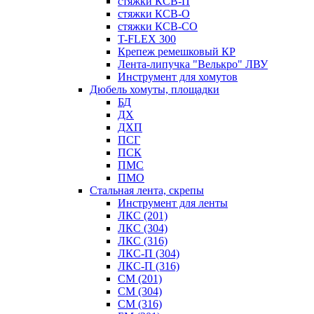
стяжки КСВ-П
стяжки КСВ-О
стяжки КСВ-СО
T-FLEX 300
Крепеж ремешковый КР
Лента-липучка "Велькро" ЛВУ
Инструмент для хомутов
Дюбель хомуты, площадки
БД
ДХ
ДХП
ПСГ
ПСК
ПМС
ПМО
Стальная лента, скрепы
Инструмент для ленты
ЛКС (201)
ЛКС (304)
ЛКС (316)
ЛКС-П (304)
ЛКС-П (316)
СМ (201)
СМ (304)
СМ (316)