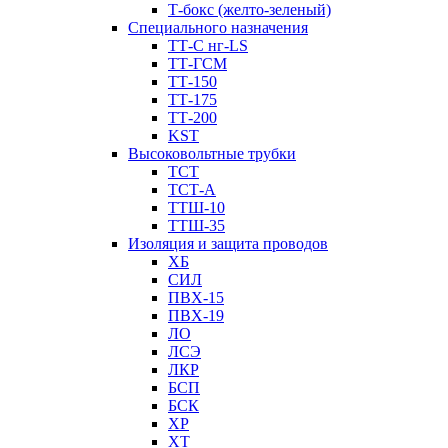
Т-бокс (желто-зеленый)
Специального назначения
ТТ-С нг-LS
ТТ-ГСМ
ТТ-150
ТТ-175
ТТ-200
KST
Высоковольтные трубки
ТСТ
ТСТ-А
ТТШ-10
ТТШ-35
Изоляция и защита проводов
ХБ
СИЛ
ПВХ-15
ПВХ-19
ЛО
ЛСЭ
ЛКР
БСП
БСК
XP
XT