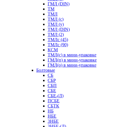
ГМЛ (DIN)
ТМ
ТМЛ
ТМЛ (с)
ТМЛ (у)
ТМЛ (DIN)
ТМЛ (2)
ТМЛс (45)
ТМЛс (90)
КСМ
ТМЛ(с) в мини-упаковке
ГМЛ(п) в мини-упаковке
ГМЛ(о) в мини-упаковке
Болтовые
СБ
СБР
СБП
СБЕ
СБЕ-(Л)
ПСБЕ
СБТК
НБ
НБЕ
3НБЕ
3НБЕ-(Л)