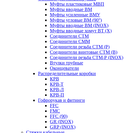
Муфты пластиковые МВП
Муфты вводные ВМ
Муфты усиленные ВМУ
Муфты угловые ВМ (90°)
Муфты вводные ВМ (INOX)
Муфты вводные хомут ВТ (Х)
Соединители СТМ
Соединители СММ
Соединители резьба СТМ (Р)
Соединители винтовые СТМ (В)
Соединители резьба СТМ-Р (INOX)
Втулки трубные
Оконцеватели
Распределительные коробки
КРВ
КРВ-Т
КРВ-Л
КРВ-П
Гофрорукав и фитинги
FFC
FMC
FFC (90)
GR (INOX)
GRP (INOX)
Cтяжки кабельные