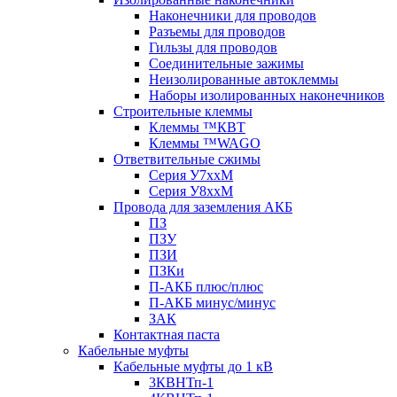
Наконечники для проводов
Разъемы для проводов
Гильзы для проводов
Соединительные зажимы
Неизолированные автоклеммы
Наборы изолированных наконечников
Строительные клеммы
Клеммы ™КВТ
Клеммы ™WAGO
Ответвительные сжимы
Серия У7ххМ
Серия У8ххМ
Провода для заземления АКБ
ПЗ
ПЗУ
ПЗИ
ПЗКи
П-АКБ плюс/плюс
П-АКБ минус/минус
ЗАК
Контактная паста
Кабельные муфты
Кабельные муфты до 1 кВ
3КВНТп-1