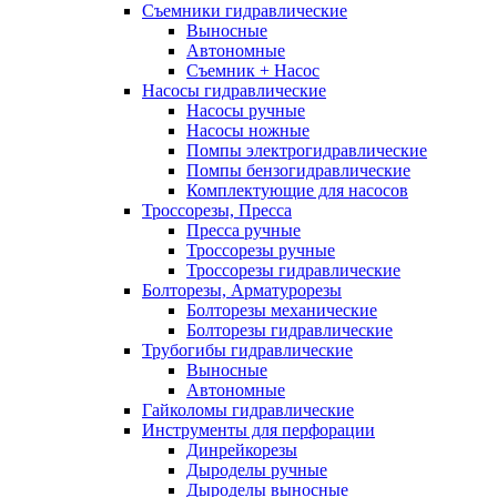
Съемники гидравлические
Выносные
Автономные
Съемник + Насос
Насосы гидравлические
Насосы ручные
Насосы ножные
Помпы электрогидравлические
Помпы бензогидравлические
Комплектующие для насосов
Троссорезы, Пресса
Пресса ручные
Троссорезы ручные
Троссорезы гидравлические
Болторезы, Арматурорезы
Болторезы механические
Болторезы гидравлические
Трубогибы гидравлические
Выносные
Автономные
Гайколомы гидравлические
Инструменты для перфорации
Динрейкорезы
Дыроделы ручные
Дыроделы выносные