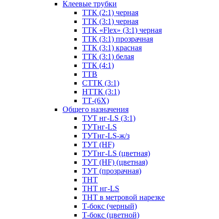
Клеевые трубки
ТТК (2:1) черная
ТТК (3:1) черная
ТТК «Flex» (3:1) черная
ТТК (3:1) прозрачная
ТТК (3:1) красная
ТТК (3:1) белая
ТТК (4:1)
ТТВ
СТТК (3:1)
НТТК (3:1)
ТТ-(6Х)
Общего назначения
ТУТ нг-LS (3:1)
ТУТнг-LS
ТУТнг-LS-ж/з
ТУТ (HF)
ТУТнг-LS (цветная)
ТУТ (HF) (цветная)
ТУТ (прозрачная)
ТНТ
ТНТ нг-LS
ТНТ в метровой нарезке
Т-бокс (черный)
Т-бокс (цветной)