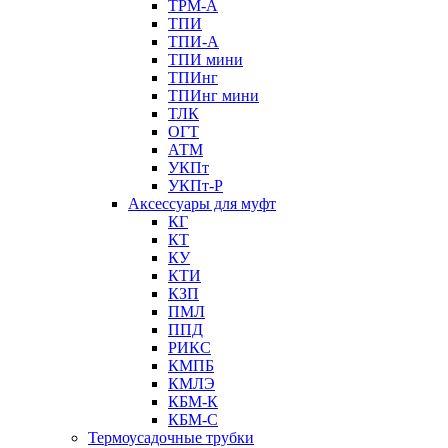
ТРМ-А
ТПИ
ТПИ-А
ТПИ мини
ТПИнг
ТПИнг мини
ТЛК
ОГТ
АТМ
УКПт
УКПт-Р
Аксессуары для муфт
КГ
КТ
КУ
КТИ
КЗП
ПМЛ
ППД
РИКС
КМПБ
КМЛЭ
КБМ-К
КБМ-С
Термоусадочные трубки