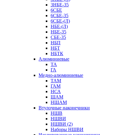
3НБЕ-35
6СБЕ
6СБЕ-35
6СБЕ-(Л)
НБЕ-(Л)
НБЕ-35
СБЕ-35
НБП
НБТ
НБТК
Алюминиевые
ТА
ГА
Медно-алюминиевые
ТАМ
ГАМ
НСА
ШАМ
НШАМ
Втулочные наконечники
НШВ
НШВИ
НШВИ (2)
Наборы НШВИ
Изолированные наконечники