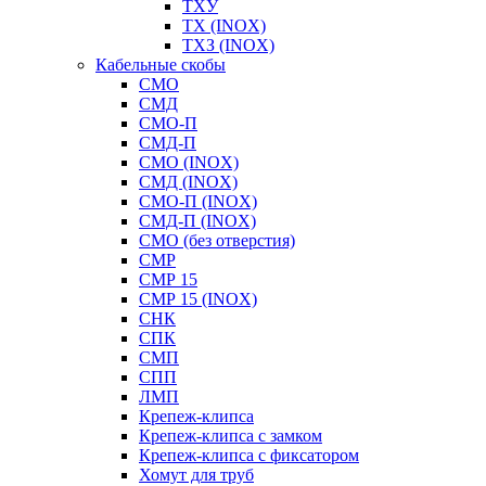
ТХУ
ТХ (INOX)
ТХЗ (INOX)
Кабельные скобы
СМО
СМД
СМО-П
СМД-П
СМО (INOX)
СМД (INOX)
СМО-П (INOX)
СМД-П (INOX)
СМО (без отверстия)
СМР
СМР 15
СМР 15 (INOX)
СНК
СПК
СМП
СПП
ЛМП
Крепеж-клипса
Крепеж-клипса с замком
Крепеж-клипса с фиксатором
Хомут для труб