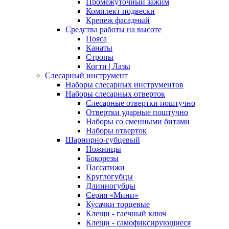
Промежуточный зажим
Комплект подвески
Крепеж фасадный
Средства работы на высоте
Пояса
Канаты
Стропы
Когти | Лазы
Слесарный инструмент
Наборы слесарных инструментов
Наборы слесарных отверток
Слесарные отвертки поштучно
Отвертки ударные поштучно
Наборы со сменными битами
Наборы отверток
Шарнирно-губцевый
Ножницы
Бокорезы
Пассатижи
Круглогубцы
Длинногубцы
Серия «Мини»
Кусачки торцевые
Клещи - гаечный ключ
Клещи - самофиксирующиеся