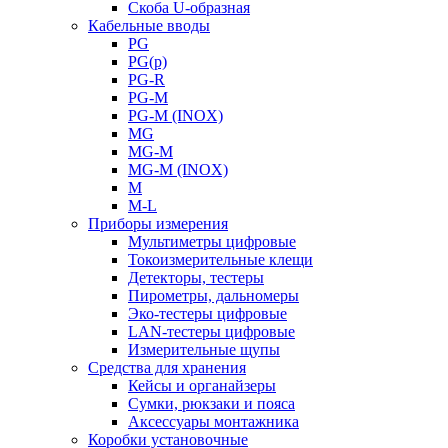
Скоба U-образная
Кабельные вводы
PG
PG(p)
PG-R
PG-M
PG-M (INOX)
MG
MG-M
MG-M (INOX)
M
M-L
Приборы измерения
Мультиметры цифровые
Токоизмерительные клещи
Детекторы, тестеры
Пирометры, дальномеры
Эко-тестеры цифровые
LAN-тестеры цифровые
Измерительные щупы
Средства для хранения
Кейсы и органайзеры
Сумки, рюкзаки и пояса
Аксессуары монтажника
Коробки установочные