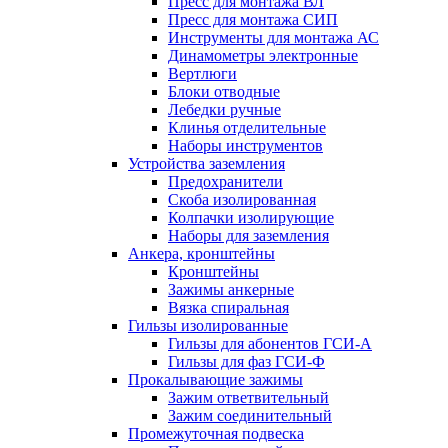
Пресс для монтажа ВЛ
Пресс для монтажа СИП
Инструменты для монтажа АС
Динамометры электронные
Вертлюги
Блоки отводные
Лебедки ручные
Клинья отделительные
Наборы инструментов
Устройства заземления
Предохранители
Скоба изолированная
Колпачки изолирующие
Наборы для заземления
Анкера, кронштейны
Кронштейны
Зажимы анкерные
Вязка спиральная
Гильзы изолированные
Гильзы для абонентов ГСИ-А
Гильзы для фаз ГСИ-Ф
Прокалывающие зажимы
Зажим ответвительный
Зажим соединительный
Промежуточная подвеска