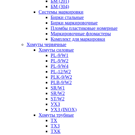
БМ (201)
БМ (304)
Системы маркировки
Бирки стальные
Бирки маркировочные
Пломбы пластиковые номерные
Маркировочные фломастеры
Комплект для маркировки
Хомуты червячные
Хомуты силовые
PL-9/W1
PL-9/W2
PL-9/W4
PL-12/W2
PLK-9/W2
PLB-9/W2
SR/W1
SR/W2
ST/W2
УХЗ
УХЗ (INOX)
Хомуты трубные
ТХ
ТХЗ
ТХК