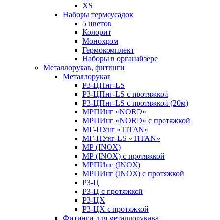
XS
Наборы термоусадок
5 цветов
Колорит
Монохром
Гермокомплект
Наборы в органайзере
Металлорукав, фитинги
Металлорукав
Р3-ЦПнг-LS
Р3-ЦПнг-LS с протяжкой
Р3-ЦПнг-LS с протяжкой (20м)
МРПИнг «NORD»
МРПИнг «NORD» с протяжкой
МГ-ПУнг «TITAN»
МГ-ПУнг-LS «TITAN»
МР (INOX)
МР (INOX) с протяжкой
МРПИнг (INOX)
МРПИнг (INOX) с протяжкой
Р3-Ц
Р3-Ц с протяжкой
Р3-ЦХ
Р3-ЦХ с протяжкой
Фитинги для металлорукава