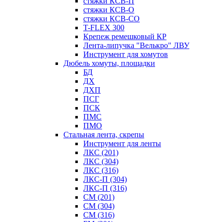
стяжки КСВ-П
стяжки КСВ-О
стяжки КСВ-СО
T-FLEX 300
Крепеж ремешковый КР
Лента-липучка "Велькро" ЛВУ
Инструмент для хомутов
Дюбель хомуты, площадки
БД
ДХ
ДХП
ПСГ
ПСК
ПМС
ПМО
Стальная лента, скрепы
Инструмент для ленты
ЛКС (201)
ЛКС (304)
ЛКС (316)
ЛКС-П (304)
ЛКС-П (316)
СМ (201)
СМ (304)
СМ (316)