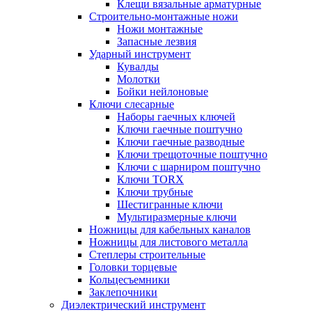
Клещи вязальные арматурные
Строительно-монтажные ножи
Ножи монтажные
Запасные лезвия
Ударный инструмент
Кувалды
Молотки
Бойки нейлоновые
Ключи слесарные
Наборы гаечных ключей
Ключи гаечные поштучно
Ключи гаечные разводные
Ключи трещоточные поштучно
Ключи с шарниром поштучно
Ключи TORX
Ключи трубные
Шестигранные ключи
Мультиразмерные ключи
Ножницы для кабельных каналов
Ножницы для листового металла
Степлеры строительные
Головки торцевые
Кольцесъемники
Заклепочники
Диэлектрический инструмент