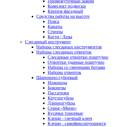
Промежуточный зажим
Комплект подвески
Крепеж фасадный
Средства работы на высоте
Пояса
Канаты
Стропы
Когти | Лазы
Слесарный инструмент
Наборы слесарных инструментов
Наборы слесарных отверток
Слесарные отвертки поштучно
Отвертки ударные поштучно
Наборы со сменными битами
Наборы отверток
Шарнирно-губцевый
Ножницы
Бокорезы
Пассатижи
Круглогубцы
Длинногубцы
Серия «Мини»
Кусачки торцевые
Клещи - гаечный ключ
Клещи - самофиксирующиеся