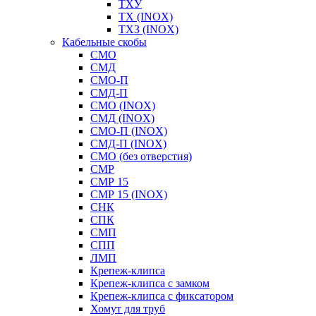
ТХУ
ТХ (INOX)
ТХЗ (INOX)
Кабельные скобы
СМО
СМД
СМО-П
СМД-П
СМО (INOX)
СМД (INOX)
СМО-П (INOX)
СМД-П (INOX)
СМО (без отверстия)
СМР
СМР 15
СМР 15 (INOX)
СНК
СПК
СМП
СПП
ЛМП
Крепеж-клипса
Крепеж-клипса с замком
Крепеж-клипса с фиксатором
Хомут для труб