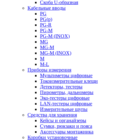
Скоба U-образная
Кабельные вводы
PG
PG(p)
PG-R
PG-M
PG-M (INOX)
MG
MG-M
MG-M (INOX)
M
M-L
Приборы измерения
Мультиметры цифровые
Токоизмерительные клещи
Детекторы, тестеры
Пирометры, дальномеры
Эко-тестеры цифровые
LAN-тестеры цифровые
Измерительные щупы
Средства для хранения
Кейсы и органайзеры
Сумки, рюкзаки и пояса
Аксессуары монтажника
Коробки установочные