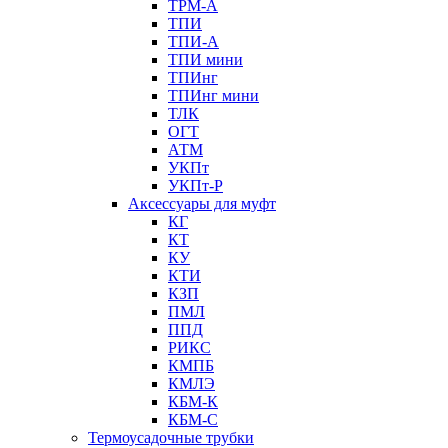
ТРМ-А
ТПИ
ТПИ-А
ТПИ мини
ТПИнг
ТПИнг мини
ТЛК
ОГТ
АТМ
УКПт
УКПт-Р
Аксессуары для муфт
КГ
КТ
КУ
КТИ
КЗП
ПМЛ
ППД
РИКС
КМПБ
КМЛЭ
КБМ-К
КБМ-С
Термоусадочные трубки