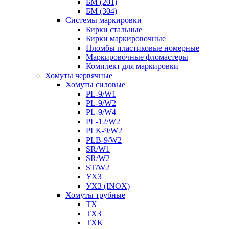
БМ (201)
БМ (304)
Системы маркировки
Бирки стальные
Бирки маркировочные
Пломбы пластиковые номерные
Маркировочные фломастеры
Комплект для маркировки
Хомуты червячные
Хомуты силовые
PL-9/W1
PL-9/W2
PL-9/W4
PL-12/W2
PLK-9/W2
PLB-9/W2
SR/W1
SR/W2
ST/W2
УХЗ
УХЗ (INOX)
Хомуты трубные
ТХ
ТХЗ
ТХК