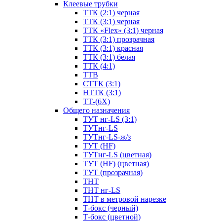
Клеевые трубки
ТТК (2:1) черная
ТТК (3:1) черная
ТТК «Flex» (3:1) черная
ТТК (3:1) прозрачная
ТТК (3:1) красная
ТТК (3:1) белая
ТТК (4:1)
ТТВ
СТТК (3:1)
НТТК (3:1)
ТТ-(6Х)
Общего назначения
ТУТ нг-LS (3:1)
ТУТнг-LS
ТУТнг-LS-ж/з
ТУТ (HF)
ТУТнг-LS (цветная)
ТУТ (HF) (цветная)
ТУТ (прозрачная)
ТНТ
ТНТ нг-LS
ТНТ в метровой нарезке
Т-бокс (черный)
Т-бокс (цветной)