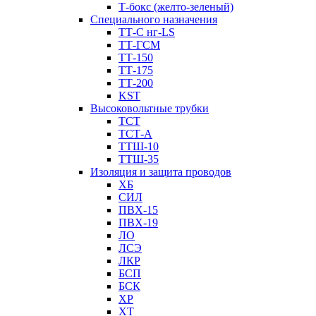
Т-бокс (желто-зеленый)
Специального назначения
ТТ-С нг-LS
ТТ-ГСМ
ТТ-150
ТТ-175
ТТ-200
KST
Высоковольтные трубки
ТСТ
ТСТ-А
ТТШ-10
ТТШ-35
Изоляция и защита проводов
ХБ
СИЛ
ПВХ-15
ПВХ-19
ЛО
ЛСЭ
ЛКР
БСП
БСК
XP
XT