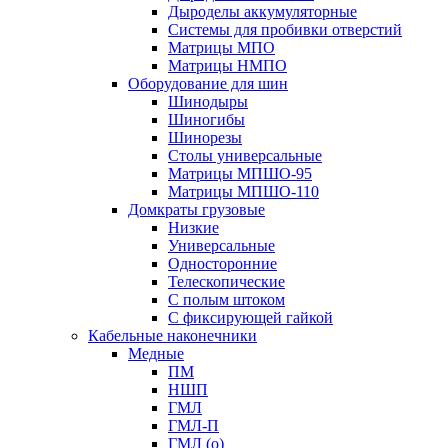
Дыроделы аккумуляторные
Системы для пробивки отверстий
Матрицы МПО
Матрицы НМПО
Оборудование для шин
Шинодыры
Шиногибы
Шинорезы
Столы универсальные
Матрицы МПШО-95
Матрицы МПШО-110
Домкраты грузовые
Низкие
Универсальные
Односторонние
Телескопические
С полым штоком
С фиксирующей гайкой
Кабельные наконечники
Медные
ПМ
НШП
ГМЛ
ГМЛ-П
ГМЛ (о)