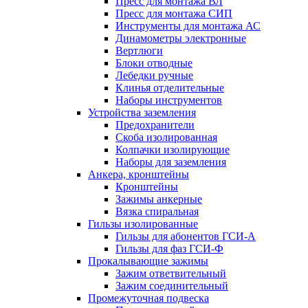
Пресс для монтажа ВЛ
Пресс для монтажа СИП
Инструменты для монтажа АС
Динамометры электронные
Вертлюги
Блоки отводные
Лебедки ручные
Клинья отделительные
Наборы инструментов
Устройства заземления
Предохранители
Скоба изолированная
Колпачки изолирующие
Наборы для заземления
Анкера, кронштейны
Кронштейны
Зажимы анкерные
Вязка спиральная
Гильзы изолированные
Гильзы для абонентов ГСИ-А
Гильзы для фаз ГСИ-Ф
Прокалывающие зажимы
Зажим ответвительный
Зажим соединительный
Промежуточная подвеска