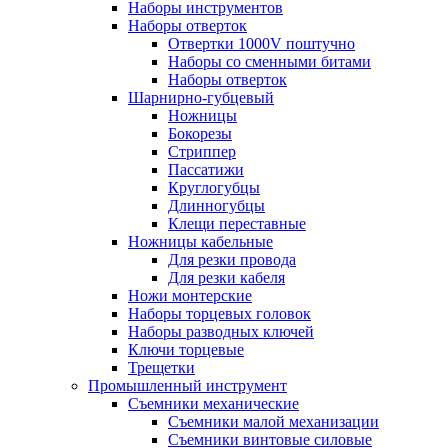
Наборы инструментов
Наборы отверток
Отвертки 1000V поштучно
Наборы со сменными битами
Наборы отверток
Шарнирно-губцевый
Ножницы
Бокорезы
Стриппер
Пассатижи
Круглогубцы
Длинногубцы
Клещи переставные
Ножницы кабельные
Для резки провода
Для резки кабеля
Ножи монтерские
Наборы торцевых головок
Наборы разводных ключей
Ключи торцевые
Трещетки
Промышленный инструмент
Съемники механические
Съемники малой механизации
Съемники винтовые силовые