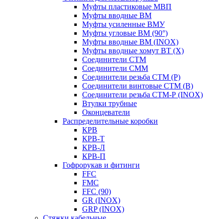
Муфты пластиковые МВП
Муфты вводные ВМ
Муфты усиленные ВМУ
Муфты угловые ВМ (90°)
Муфты вводные ВМ (INOX)
Муфты вводные хомут ВТ (Х)
Соединители СТМ
Соединители СММ
Соединители резьба СТМ (Р)
Соединители винтовые СТМ (В)
Соединители резьба СТМ-Р (INOX)
Втулки трубные
Оконцеватели
Распределительные коробки
КРВ
КРВ-Т
КРВ-Л
КРВ-П
Гофрорукав и фитинги
FFC
FMC
FFC (90)
GR (INOX)
GRP (INOX)
Cтяжки кабельные