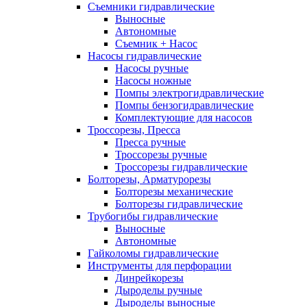
Съемники гидравлические
Выносные
Автономные
Съемник + Насос
Насосы гидравлические
Насосы ручные
Насосы ножные
Помпы электрогидравлические
Помпы бензогидравлические
Комплектующие для насосов
Троссорезы, Пресса
Пресса ручные
Троссорезы ручные
Троссорезы гидравлические
Болторезы, Арматурорезы
Болторезы механические
Болторезы гидравлические
Трубогибы гидравлические
Выносные
Автономные
Гайколомы гидравлические
Инструменты для перфорации
Динрейкорезы
Дыроделы ручные
Дыроделы выносные