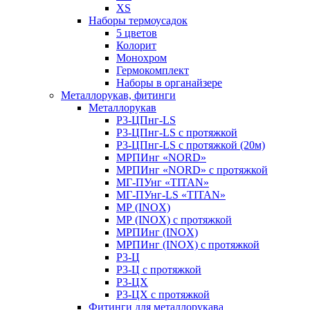
XS
Наборы термоусадок
5 цветов
Колорит
Монохром
Гермокомплект
Наборы в органайзере
Металлорукав, фитинги
Металлорукав
Р3-ЦПнг-LS
Р3-ЦПнг-LS с протяжкой
Р3-ЦПнг-LS с протяжкой (20м)
МРПИнг «NORD»
МРПИнг «NORD» с протяжкой
МГ-ПУнг «TITAN»
МГ-ПУнг-LS «TITAN»
МР (INOX)
МР (INOX) с протяжкой
МРПИнг (INOX)
МРПИнг (INOX) с протяжкой
Р3-Ц
Р3-Ц с протяжкой
Р3-ЦХ
Р3-ЦХ с протяжкой
Фитинги для металлорукава