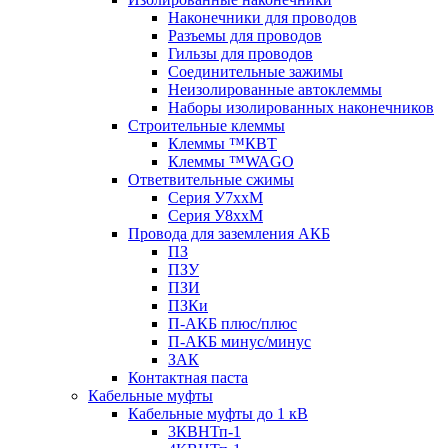
Наконечники для проводов
Разъемы для проводов
Гильзы для проводов
Соединительные зажимы
Неизолированные автоклеммы
Наборы изолированных наконечников
Строительные клеммы
Клеммы ™КВТ
Клеммы ™WAGO
Ответвительные сжимы
Серия У7ххМ
Серия У8ххМ
Провода для заземления АКБ
ПЗ
ПЗУ
ПЗИ
ПЗКи
П-АКБ плюс/плюс
П-АКБ минус/минус
ЗАК
Контактная паста
Кабельные муфты
Кабельные муфты до 1 кВ
3КВНТп-1