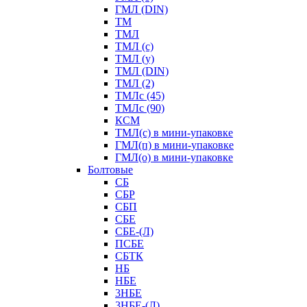
ГМЛ (DIN)
ТМ
ТМЛ
ТМЛ (с)
ТМЛ (у)
ТМЛ (DIN)
ТМЛ (2)
ТМЛс (45)
ТМЛс (90)
КСМ
ТМЛ(с) в мини-упаковке
ГМЛ(п) в мини-упаковке
ГМЛ(о) в мини-упаковке
Болтовые
СБ
СБР
СБП
СБЕ
СБЕ-(Л)
ПСБЕ
СБТК
НБ
НБЕ
3НБЕ
3НБЕ-(Л)