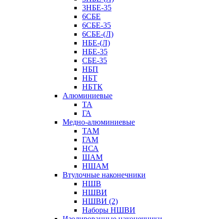
3НБЕ-35
6СБЕ
6СБЕ-35
6СБЕ-(Л)
НБЕ-(Л)
НБЕ-35
СБЕ-35
НБП
НБТ
НБТК
Алюминиевые
ТА
ГА
Медно-алюминиевые
ТАМ
ГАМ
НСА
ШАМ
НШАМ
Втулочные наконечники
НШВ
НШВИ
НШВИ (2)
Наборы НШВИ
Изолированные наконечники