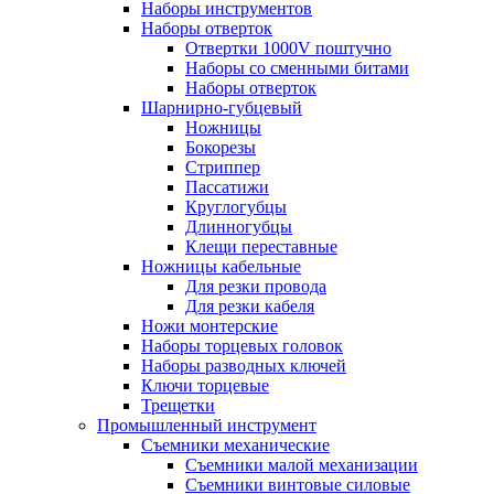
Наборы инструментов
Наборы отверток
Отвертки 1000V поштучно
Наборы со сменными битами
Наборы отверток
Шарнирно-губцевый
Ножницы
Бокорезы
Стриппер
Пассатижи
Круглогубцы
Длинногубцы
Клещи переставные
Ножницы кабельные
Для резки провода
Для резки кабеля
Ножи монтерские
Наборы торцевых головок
Наборы разводных ключей
Ключи торцевые
Трещетки
Промышленный инструмент
Съемники механические
Съемники малой механизации
Съемники винтовые силовые