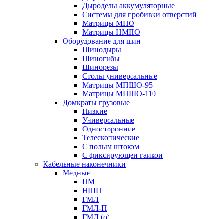
Дыроделы аккумуляторные
Системы для пробивки отверстий
Матрицы МПО
Матрицы НМПО
Оборудование для шин
Шинодыры
Шиногибы
Шинорезы
Столы универсальные
Матрицы МПШО-95
Матрицы МПШО-110
Домкраты грузовые
Низкие
Универсальные
Односторонние
Телескопические
С полым штоком
С фиксирующей гайкой
Кабельные наконечники
Медные
ПМ
НШП
ГМЛ
ГМЛ-П
ГМЛ (о)