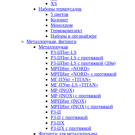
XS
Наборы термоусадок
5 цветов
Колорит
Монохром
Гермокомплект
Наборы в органайзере
Металлорукав, фитинги
Металлорукав
Р3-ЦПнг-LS
Р3-ЦПнг-LS с протяжкой
Р3-ЦПнг-LS с протяжкой (20м)
МРПИнг «NORD»
МРПИнг «NORD» с протяжкой
МГ-ПУнг «TITAN»
МГ-ПУнг-LS «TITAN»
МР (INOX)
МР (INOX) с протяжкой
МРПИнг (INOX)
МРПИнг (INOX) с протяжкой
Р3-Ц
Р3-Ц с протяжкой
Р3-ЦХ
Р3-ЦХ с протяжкой
Фитинги для металлорукава