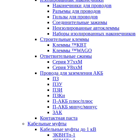
Наконечники для проводов
Разъемы для проводов
Гильзы для проводов
Соединительные зажимы
Неизолированные автоклеммы
Наборы изолированных наконечников
Строительные клеммы
Клеммы ™КВТ
Клеммы ™WAGO
Ответвительные сжимы
Серия У7ххМ
Серия У8ххМ
Провода для заземления АКБ
ПЗ
ПЗУ
ПЗИ
ПЗКи
П-АКБ плюс/плюс
П-АКБ минус/минус
ЗАК
Контактная паста
Кабельные муфты
Кабельные муфты до 1 кВ
3КВНТп-1