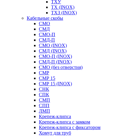
ТХУ
ТХ (INOX)
ТХЗ (INOX)
Кабельные скобы
СМО
СМД
СМО-П
СМД-П
СМО (INOX)
СМД (INOX)
СМО-П (INOX)
СМД-П (INOX)
СМО (без отверстия)
СМР
СМР 15
СМР 15 (INOX)
СНК
СПК
СМП
СПП
ЛМП
Крепеж-клипса
Крепеж-клипса с замком
Крепеж-клипса с фиксатором
Хомут для труб