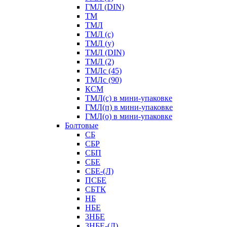
ГМЛ (DIN)
ТМ
ТМЛ
ТМЛ (с)
ТМЛ (у)
ТМЛ (DIN)
ТМЛ (2)
ТМЛс (45)
ТМЛс (90)
КСМ
ТМЛ(с) в мини-упаковке
ГМЛ(п) в мини-упаковке
ГМЛ(о) в мини-упаковке
Болтовые
СБ
СБР
СБП
СБЕ
СБЕ-(Л)
ПСБЕ
СБТК
НБ
НБЕ
3НБЕ
3НБЕ-(Л)