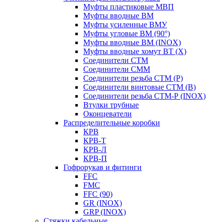
Муфты пластиковые МВП
Муфты вводные ВМ
Муфты усиленные ВМУ
Муфты угловые ВМ (90°)
Муфты вводные ВМ (INOX)
Муфты вводные хомут ВТ (Х)
Соединители СТМ
Соединители СММ
Соединители резьба СТМ (Р)
Соединители винтовые СТМ (В)
Соединители резьба СТМ-Р (INOX)
Втулки трубные
Оконцеватели
Распределительные коробки
КРВ
КРВ-Т
КРВ-Л
КРВ-П
Гофрорукав и фитинги
FFC
FMC
FFC (90)
GR (INOX)
GRP (INOX)
Cтяжки кабельные