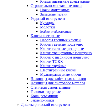
Клещи вязальные арматурные
Строительно-монтажные ножи
Ножи монтажные
Запасные лезвия
Ударный инструмент
Кувалды
Молотки
Бойки нейлоновые
Ключи слесарные
Наборы гаечных ключей
Ключи гаечные поштучно
Ключи гаечные разводные
Ключи трещоточные поштучно
Ключи с шарниром поштучно
Ключи TORX
Ключи трубные
Шестигранные ключи
Мультиразмерные ключи
Ножницы для кабельных каналов
Ножницы для листового металла
Степлеры строительные
Головки торцевые
Кольцесъемники
Заклепочники
Диэлектрический инструмент