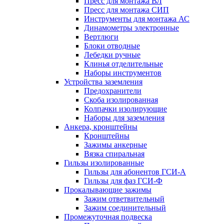
Пресс для монтажа ВЛ
Пресс для монтажа СИП
Инструменты для монтажа АС
Динамометры электронные
Вертлюги
Блоки отводные
Лебедки ручные
Клинья отделительные
Наборы инструментов
Устройства заземления
Предохранители
Скоба изолированная
Колпачки изолирующие
Наборы для заземления
Анкера, кронштейны
Кронштейны
Зажимы анкерные
Вязка спиральная
Гильзы изолированные
Гильзы для абонентов ГСИ-А
Гильзы для фаз ГСИ-Ф
Прокалывающие зажимы
Зажим ответвительный
Зажим соединительный
Промежуточная подвеска