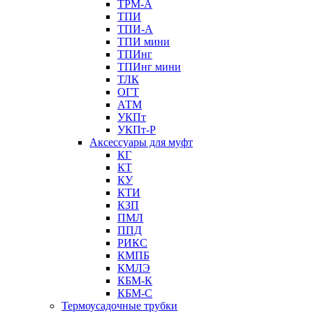
ТРМ-А
ТПИ
ТПИ-А
ТПИ мини
ТПИнг
ТПИнг мини
ТЛК
ОГТ
АТМ
УКПт
УКПт-Р
Аксессуары для муфт
КГ
КТ
КУ
КТИ
КЗП
ПМЛ
ППД
РИКС
КМПБ
КМЛЭ
КБМ-К
КБМ-С
Термоусадочные трубки