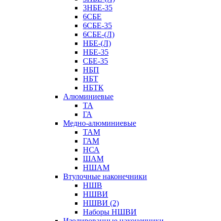
3НБЕ-35
6СБЕ
6СБЕ-35
6СБЕ-(Л)
НБЕ-(Л)
НБЕ-35
СБЕ-35
НБП
НБТ
НБТК
Алюминиевые
ТА
ГА
Медно-алюминиевые
ТАМ
ГАМ
НСА
ШАМ
НШАМ
Втулочные наконечники
НШВ
НШВИ
НШВИ (2)
Наборы НШВИ
Изолированные наконечники