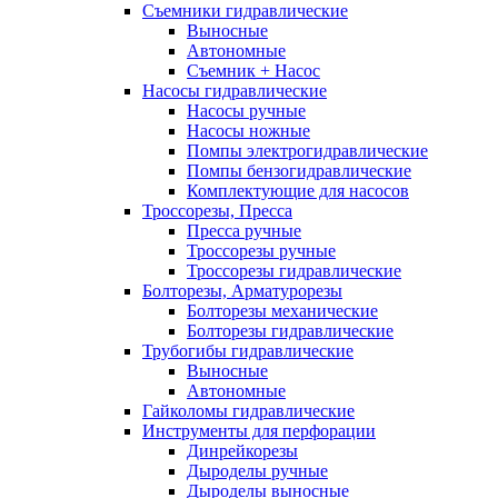
Съемники гидравлические
Выносные
Автономные
Съемник + Насос
Насосы гидравлические
Насосы ручные
Насосы ножные
Помпы электрогидравлические
Помпы бензогидравлические
Комплектующие для насосов
Троссорезы, Пресса
Пресса ручные
Троссорезы ручные
Троссорезы гидравлические
Болторезы, Арматурорезы
Болторезы механические
Болторезы гидравлические
Трубогибы гидравлические
Выносные
Автономные
Гайколомы гидравлические
Инструменты для перфорации
Динрейкорезы
Дыроделы ручные
Дыроделы выносные