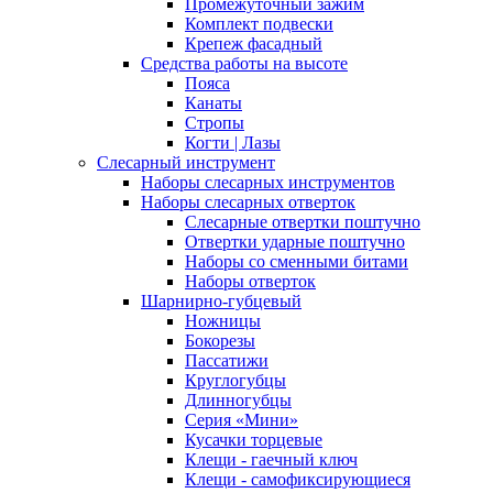
Промежуточный зажим
Комплект подвески
Крепеж фасадный
Средства работы на высоте
Пояса
Канаты
Стропы
Когти | Лазы
Слесарный инструмент
Наборы слесарных инструментов
Наборы слесарных отверток
Слесарные отвертки поштучно
Отвертки ударные поштучно
Наборы со сменными битами
Наборы отверток
Шарнирно-губцевый
Ножницы
Бокорезы
Пассатижи
Круглогубцы
Длинногубцы
Серия «Мини»
Кусачки торцевые
Клещи - гаечный ключ
Клещи - самофиксирующиеся