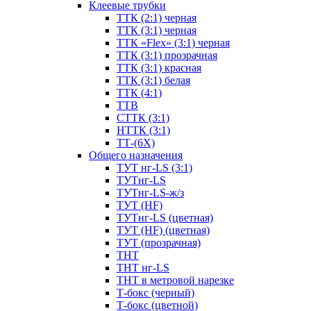
Клеевые трубки
ТТК (2:1) черная
ТТК (3:1) черная
ТТК «Flex» (3:1) черная
ТТК (3:1) прозрачная
ТТК (3:1) красная
ТТК (3:1) белая
ТТК (4:1)
ТТВ
СТТК (3:1)
НТТК (3:1)
ТТ-(6Х)
Общего назначения
ТУТ нг-LS (3:1)
ТУТнг-LS
ТУТнг-LS-ж/з
ТУТ (HF)
ТУТнг-LS (цветная)
ТУТ (HF) (цветная)
ТУТ (прозрачная)
ТНТ
ТНТ нг-LS
ТНТ в метровой нарезке
Т-бокс (черный)
Т-бокс (цветной)