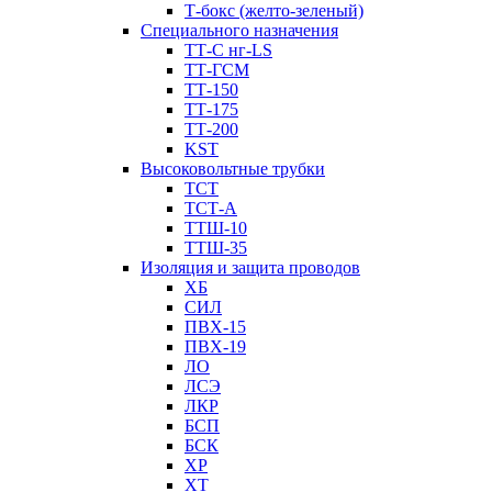
Т-бокс (желто-зеленый)
Специального назначения
ТТ-С нг-LS
ТТ-ГСМ
ТТ-150
ТТ-175
ТТ-200
KST
Высоковольтные трубки
ТСТ
ТСТ-А
ТТШ-10
ТТШ-35
Изоляция и защита проводов
ХБ
СИЛ
ПВХ-15
ПВХ-19
ЛО
ЛСЭ
ЛКР
БСП
БСК
XP
XT