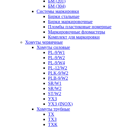
БМ (201)
БМ (304)
Системы маркировки
Бирки стальные
Бирки маркировочные
Пломбы пластиковые номерные
Маркировочные фломастеры
Комплект для маркировки
Хомуты червячные
Хомуты силовые
PL-9/W1
PL-9/W2
PL-9/W4
PL-12/W2
PLK-9/W2
PLB-9/W2
SR/W1
SR/W2
ST/W2
УХЗ
УХЗ (INOX)
Хомуты трубные
ТХ
ТХЗ
ТХК