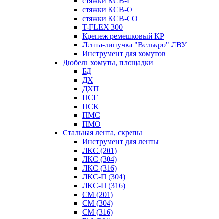
стяжки КСВ-П
стяжки КСВ-О
стяжки КСВ-СО
T-FLEX 300
Крепеж ремешковый КР
Лента-липучка "Велькро" ЛВУ
Инструмент для хомутов
Дюбель хомуты, площадки
БД
ДХ
ДХП
ПСГ
ПСК
ПМС
ПМО
Стальная лента, скрепы
Инструмент для ленты
ЛКС (201)
ЛКС (304)
ЛКС (316)
ЛКС-П (304)
ЛКС-П (316)
СМ (201)
СМ (304)
СМ (316)