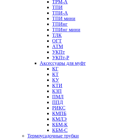
ТРМ-А
ТПИ
ТПИ-А
ТПИ мини
ТПИнг
ТПИнг мини
ТЛК
ОГТ
АТМ
УКПт
УКПт-Р
Аксессуары для муфт
КГ
КТ
КУ
КТИ
КЗП
ПМЛ
ППД
РИКС
КМПБ
КМЛЭ
КБМ-К
КБМ-С
Термоусадочные трубки