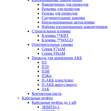
Наконечники для проводов
Разъемы для проводов
Гильзы для проводов
Соединительные зажимы
Неизолированные автоклеммы
Наборы изолированных наконечников
Строительные клеммы
Клеммы ™КВТ
Клеммы ™WAGO
Ответвительные сжимы
Серия У7ххМ
Серия У8ххМ
Провода для заземления АКБ
ПЗ
ПЗУ
ПЗИ
ПЗКи
П-АКБ плюс/плюс
П-АКБ минус/минус
ЗАК
Контактная паста
Кабельные муфты
Кабельные муфты до 1 кВ
3КВНТп-1