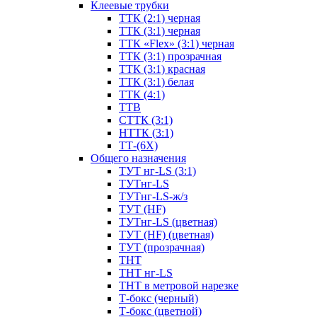
Клеевые трубки
ТТК (2:1) черная
ТТК (3:1) черная
ТТК «Flex» (3:1) черная
ТТК (3:1) прозрачная
ТТК (3:1) красная
ТТК (3:1) белая
ТТК (4:1)
ТТВ
СТТК (3:1)
НТТК (3:1)
ТТ-(6Х)
Общего назначения
ТУТ нг-LS (3:1)
ТУТнг-LS
ТУТнг-LS-ж/з
ТУТ (HF)
ТУТнг-LS (цветная)
ТУТ (HF) (цветная)
ТУТ (прозрачная)
ТНТ
ТНТ нг-LS
ТНТ в метровой нарезке
Т-бокс (черный)
Т-бокс (цветной)