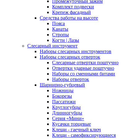
Промежуточный зажим
Комплект подвески
Крепеж фасадный
Средства работы на высоте
Пояса
Канаты
Стропы
Когти | Лазы
Слесарный инструмент
Наборы слесарных инструментов
Наборы слесарных отверток
Слесарные отвертки поштучно
Отвертки ударные поштучно
Наборы со сменными битами
Наборы отверток
Шарнирно-губцевый
Ножницы
Бокорезы
Пассатижи
Круглогубцы
Длинногубцы
Серия «Мини»
Кусачки торцевые
Клещи - гаечный ключ
Клещи - самофиксирующиеся