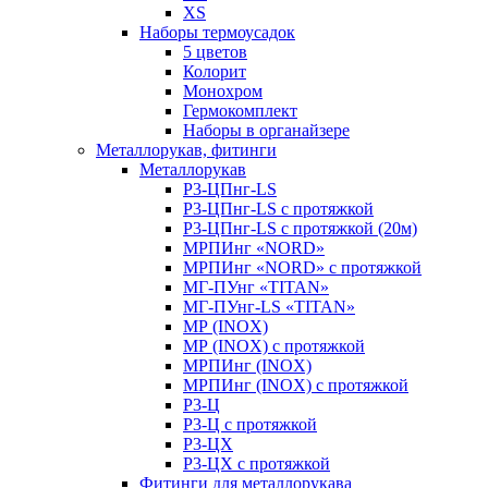
XS
Наборы термоусадок
5 цветов
Колорит
Монохром
Гермокомплект
Наборы в органайзере
Металлорукав, фитинги
Металлорукав
Р3-ЦПнг-LS
Р3-ЦПнг-LS с протяжкой
Р3-ЦПнг-LS с протяжкой (20м)
МРПИнг «NORD»
МРПИнг «NORD» с протяжкой
МГ-ПУнг «TITAN»
МГ-ПУнг-LS «TITAN»
МР (INOX)
МР (INOX) с протяжкой
МРПИнг (INOX)
МРПИнг (INOX) с протяжкой
Р3-Ц
Р3-Ц с протяжкой
Р3-ЦХ
Р3-ЦХ с протяжкой
Фитинги для металлорукава