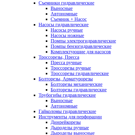
Съемники гидравлические
Выносные
Автономные
Съемник + Насос
Насосы гидравлические
Насосы ручные
Насосы ножные
Помпы электрогидравлические
Помпы бензогидравлические
Комплектующие для насосов
Троссорезы, Пресса
Пресса ручные
Троссорезы ручные
Троссорезы гидравлические
Болторезы, Арматурорезы
Болторезы механические
Болторезы гидравлические
Трубогибы гидравлические
Выносные
Автономные
Гайколомы гидравлические
Инструменты для перфорации
Динрейкорезы
Дыроделы ручные
Дыроделы выносные