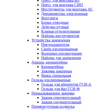
Пресс для монтажа ВЛ
Пресс для монтажа СИП
Инструменты для монтажа АС
Динамометры электронные
Вертлюги
Блоки отводные
Лебедки ручные
Клинья отделительные
Наборы инструментов
Устройства заземления
Предохранители
Скоба изолированная
Колпачки изолирующие
Наборы для заземления
Анкера, кронштейны
Кронштейны
Зажимы анкерные
Вязка спиральная
Гильзы изолированные
Гильзы для абонентов ГСИ-А
Гильзы для фаз ГСИ-Ф
Прокалывающие зажимы
Зажим ответвительный
Зажим соединительный
Промежуточная подвеска