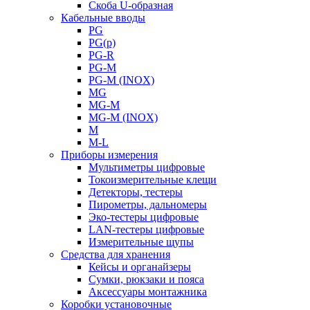
Скоба U-образная
Кабельные вводы
PG
PG(p)
PG-R
PG-M
PG-M (INOX)
MG
MG-M
MG-M (INOX)
M
M-L
Приборы измерения
Мультиметры цифровые
Токоизмерительные клещи
Детекторы, тестеры
Пирометры, дальномеры
Эко-тестеры цифровые
LAN-тестеры цифровые
Измерительные щупы
Средства для хранения
Кейсы и органайзеры
Сумки, рюкзаки и пояса
Аксессуары монтажника
Коробки установочные