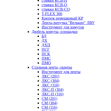
стяжки КСВ-П
стяжки КСВ-О
стяжки КСВ-СО
T-FLEX 300
Крепеж ремешковый КР
Лента-липучка "Велькро" ЛВУ
Инструмент для хомутов
Дюбель хомуты, площадки
БД
ДХ
ДХП
ПСГ
ПСК
ПМС
ПМО
Стальная лента, скрепы
Инструмент для ленты
ЛКС (201)
ЛКС (304)
ЛКС (316)
ЛКС-П (304)
ЛКС-П (316)
СМ (201)
СМ (304)
СМ (316)