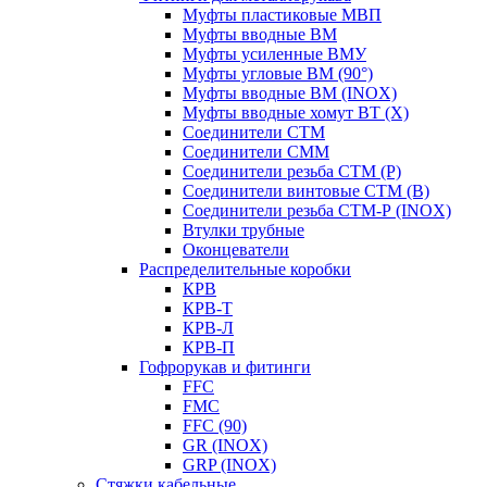
Муфты пластиковые МВП
Муфты вводные ВМ
Муфты усиленные ВМУ
Муфты угловые ВМ (90°)
Муфты вводные ВМ (INOX)
Муфты вводные хомут ВТ (Х)
Соединители СТМ
Соединители СММ
Соединители резьба СТМ (Р)
Соединители винтовые СТМ (В)
Соединители резьба СТМ-Р (INOX)
Втулки трубные
Оконцеватели
Распределительные коробки
КРВ
КРВ-Т
КРВ-Л
КРВ-П
Гофрорукав и фитинги
FFC
FMC
FFC (90)
GR (INOX)
GRP (INOX)
Cтяжки кабельные