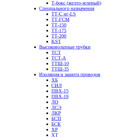
Т-бокс (желто-зеленый)
Специального назначения
ТТ-С нг-LS
ТТ-ГСМ
ТТ-150
ТТ-175
ТТ-200
KST
Высоковольтные трубки
ТСТ
ТСТ-А
ТТШ-10
ТТШ-35
Изоляция и защита проводов
ХБ
СИЛ
ПВХ-15
ПВХ-19
ЛО
ЛСЭ
ЛКР
БСП
БСК
XP
XT