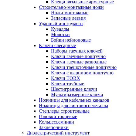
Клещи вязальные арматурные
Строительно-монтажные ножи
Ножи монтажные
Запасные лезвия
Ударный инструмент
Кувалды
Молотки
Бойки нейлоновые
Ключи слесарные
Наборы гаечных ключей
Ключи гаечные поштучно
Ключи гаечные разводные
Ключи трещоточные поштучно
Ключи с шарниром поштучно
Ключи TORX
Ключи трубные
Шестигранные ключи
Мультиразмерные ключи
Ножницы для кабельных каналов
Ножницы для листового металла
Степлеры строительные
Головки торцевые
Кольцесъемники
Заклепочники
Диэлектрический инструмент