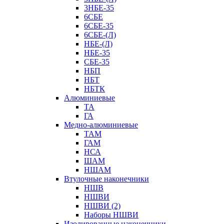
3НБЕ-35
6СБЕ
6СБЕ-35
6СБЕ-(Л)
НБЕ-(Л)
НБЕ-35
СБЕ-35
НБП
НБТ
НБТК
Алюминиевые
ТА
ГА
Медно-алюминиевые
ТАМ
ГАМ
НСА
ШАМ
НШАМ
Втулочные наконечники
НШВ
НШВИ
НШВИ (2)
Наборы НШВИ
Изолированные наконечники