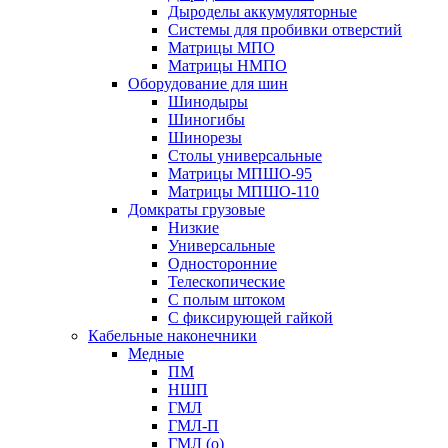
Дыроделы аккумуляторные
Системы для пробивки отверстий
Матрицы МПО
Матрицы НМПО
Оборудование для шин
Шинодыры
Шиногибы
Шинорезы
Столы универсальные
Матрицы МПШО-95
Матрицы МПШО-110
Домкраты грузовые
Низкие
Универсальные
Односторонние
Телескопические
С полым штоком
С фиксирующей гайкой
Кабельные наконечники
Медные
ПМ
НШП
ГМЛ
ГМЛ-П
ГМЛ (о)