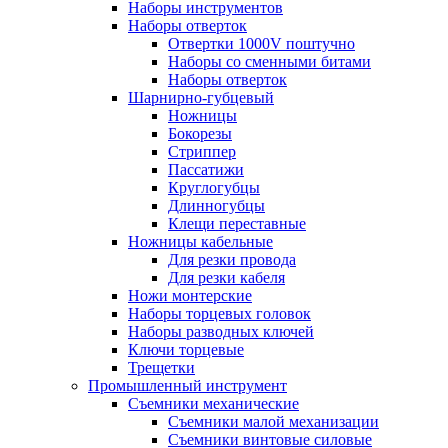
Наборы инструментов
Наборы отверток
Отвертки 1000V поштучно
Наборы со сменными битами
Наборы отверток
Шарнирно-губцевый
Ножницы
Бокорезы
Стриппер
Пассатижи
Круглогубцы
Длинногубцы
Клещи переставные
Ножницы кабельные
Для резки провода
Для резки кабеля
Ножи монтерские
Наборы торцевых головок
Наборы разводных ключей
Ключи торцевые
Трещетки
Промышленный инструмент
Съемники механические
Съемники малой механизации
Съемники винтовые силовые