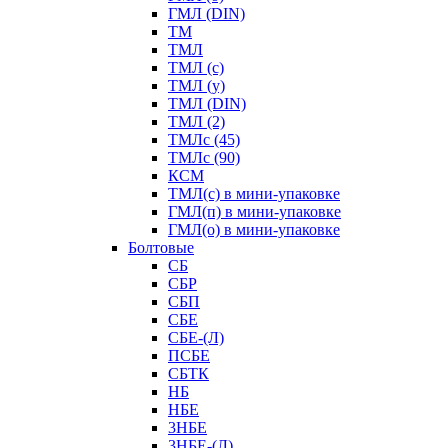
ГМЛ (DIN)
ТМ
ТМЛ
ТМЛ (с)
ТМЛ (у)
ТМЛ (DIN)
ТМЛ (2)
ТМЛс (45)
ТМЛс (90)
КСМ
ТМЛ(с) в мини-упаковке
ГМЛ(п) в мини-упаковке
ГМЛ(о) в мини-упаковке
Болтовые
СБ
СБР
СБП
СБЕ
СБЕ-(Л)
ПСБЕ
СБТК
НБ
НБЕ
3НБЕ
3НБЕ-(Л)