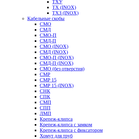
ТХУ
ТХ (INOX)
ТХЗ (INOX)
Кабельные скобы
СМО
СМД
СМО-П
СМД-П
СМО (INOX)
СМД (INOX)
СМО-П (INOX)
СМД-П (INOX)
СМО (без отверстия)
СМР
СМР 15
СМР 15 (INOX)
СНК
СПК
СМП
СПП
ЛМП
Крепеж-клипса
Крепеж-клипса с замком
Крепеж-клипса с фиксатором
Хомут для труб