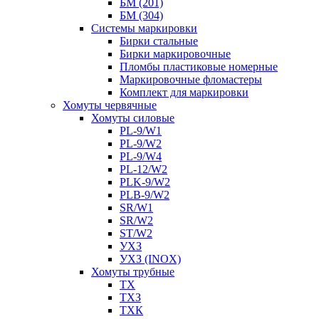
БМ (201)
БМ (304)
Системы маркировки
Бирки стальные
Бирки маркировочные
Пломбы пластиковые номерные
Маркировочные фломастеры
Комплект для маркировки
Хомуты червячные
Хомуты силовые
PL-9/W1
PL-9/W2
PL-9/W4
PL-12/W2
PLK-9/W2
PLB-9/W2
SR/W1
SR/W2
ST/W2
УХЗ
УХЗ (INOX)
Хомуты трубные
ТХ
ТХЗ
ТХК