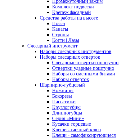
Промежуточный зажим
Комплект подвески
Крепеж фасадный
Средства работы на высоте
Пояса
Канаты
Стропы
Когти | Лазы
Слесарный инструмент
Наборы слесарных инструментов
Наборы слесарных отверток
Слесарные отвертки поштучно
Отвертки ударные поштучно
Наборы со сменными битами
Наборы отверток
Шарнирно-губцевый
Ножницы
Бокорезы
Пассатижи
Круглогубцы
Длинногубцы
Серия «Мини»
Кусачки торцевые
Клещи - гаечный ключ
Клещи - самофиксирующиеся