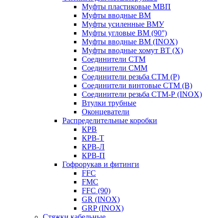
Муфты пластиковые МВП
Муфты вводные ВМ
Муфты усиленные ВМУ
Муфты угловые ВМ (90°)
Муфты вводные ВМ (INOX)
Муфты вводные хомут ВТ (Х)
Соединители СТМ
Соединители СММ
Соединители резьба СТМ (Р)
Соединители винтовые СТМ (В)
Соединители резьба СТМ-Р (INOX)
Втулки трубные
Оконцеватели
Распределительные коробки
КРВ
КРВ-Т
КРВ-Л
КРВ-П
Гофрорукав и фитинги
FFC
FMC
FFC (90)
GR (INOX)
GRP (INOX)
Cтяжки кабельные