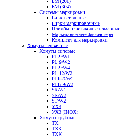
БМ (201)
БМ (304)
Системы маркировки
Бирки стальные
Бирки маркировочные
Пломбы пластиковые номерные
Маркировочные фломастеры
Комплект для маркировки
Хомуты червячные
Хомуты силовые
PL-9/W1
PL-9/W2
PL-9/W4
PL-12/W2
PLK-9/W2
PLB-9/W2
SR/W1
SR/W2
ST/W2
УХЗ
УХЗ (INOX)
Хомуты трубные
ТХ
ТХЗ
ТХК