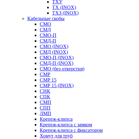
ТХУ
ТХ (INOX)
ТХЗ (INOX)
Кабельные скобы
СМО
СМД
СМО-П
СМД-П
СМО (INOX)
СМД (INOX)
СМО-П (INOX)
СМД-П (INOX)
СМО (без отверстия)
СМР
СМР 15
СМР 15 (INOX)
СНК
СПК
СМП
СПП
ЛМП
Крепеж-клипса
Крепеж-клипса с замком
Крепеж-клипса с фиксатором
Хомут для труб