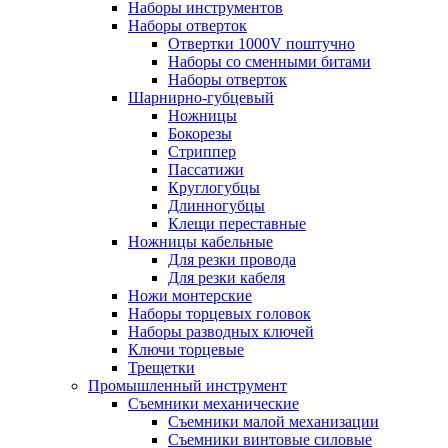
Наборы инструментов
Наборы отверток
Отвертки 1000V поштучно
Наборы со сменными битами
Наборы отверток
Шарнирно-губцевый
Ножницы
Бокорезы
Стриппер
Пассатижи
Круглогубцы
Длинногубцы
Клещи переставные
Ножницы кабельные
Для резки провода
Для резки кабеля
Ножи монтерские
Наборы торцевых головок
Наборы разводных ключей
Ключи торцевые
Трещетки
Промышленный инструмент
Съемники механические
Съемники малой механизации
Съемники винтовые силовые