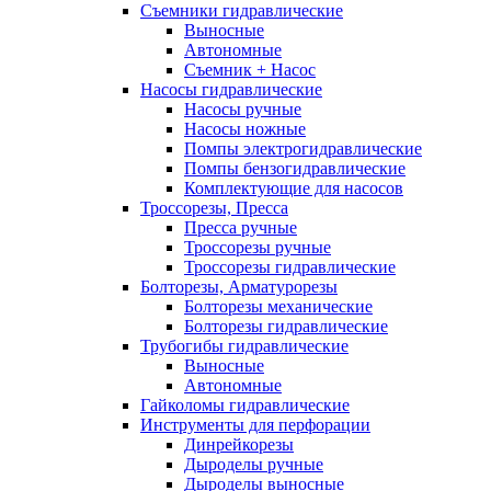
Съемники гидравлические
Выносные
Автономные
Съемник + Насос
Насосы гидравлические
Насосы ручные
Насосы ножные
Помпы электрогидравлические
Помпы бензогидравлические
Комплектующие для насосов
Троссорезы, Пресса
Пресса ручные
Троссорезы ручные
Троссорезы гидравлические
Болторезы, Арматурорезы
Болторезы механические
Болторезы гидравлические
Трубогибы гидравлические
Выносные
Автономные
Гайколомы гидравлические
Инструменты для перфорации
Динрейкорезы
Дыроделы ручные
Дыроделы выносные