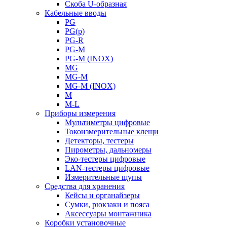
Скоба U-образная
Кабельные вводы
PG
PG(p)
PG-R
PG-M
PG-M (INOX)
MG
MG-M
MG-M (INOX)
M
M-L
Приборы измерения
Мультиметры цифровые
Токоизмерительные клещи
Детекторы, тестеры
Пирометры, дальномеры
Эко-тестеры цифровые
LAN-тестеры цифровые
Измерительные щупы
Средства для хранения
Кейсы и органайзеры
Сумки, рюкзаки и пояса
Аксессуары монтажника
Коробки установочные