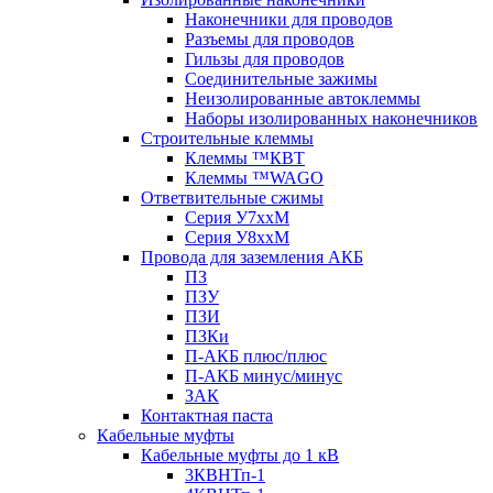
Наконечники для проводов
Разъемы для проводов
Гильзы для проводов
Соединительные зажимы
Неизолированные автоклеммы
Наборы изолированных наконечников
Строительные клеммы
Клеммы ™КВТ
Клеммы ™WAGO
Ответвительные сжимы
Серия У7ххМ
Серия У8ххМ
Провода для заземления АКБ
ПЗ
ПЗУ
ПЗИ
ПЗКи
П-АКБ плюс/плюс
П-АКБ минус/минус
ЗАК
Контактная паста
Кабельные муфты
Кабельные муфты до 1 кВ
3КВНТп-1