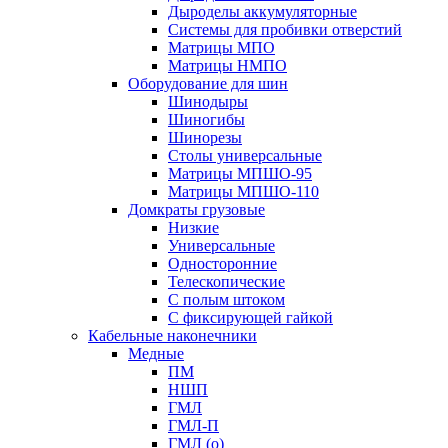
Дыроделы аккумуляторные
Системы для пробивки отверстий
Матрицы МПО
Матрицы НМПО
Оборудование для шин
Шинодыры
Шиногибы
Шинорезы
Столы универсальные
Матрицы МПШО-95
Матрицы МПШО-110
Домкраты грузовые
Низкие
Универсальные
Односторонние
Телескопические
С полым штоком
С фиксирующей гайкой
Кабельные наконечники
Медные
ПМ
НШП
ГМЛ
ГМЛ-П
ГМЛ (о)