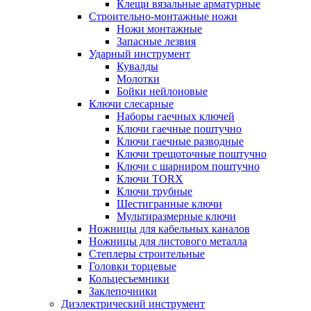
Клещи вязальные арматурные
Строительно-монтажные ножи
Ножи монтажные
Запасные лезвия
Ударный инструмент
Кувалды
Молотки
Бойки нейлоновые
Ключи слесарные
Наборы гаечных ключей
Ключи гаечные поштучно
Ключи гаечные разводные
Ключи трещоточные поштучно
Ключи с шарниром поштучно
Ключи TORX
Ключи трубные
Шестигранные ключи
Мультиразмерные ключи
Ножницы для кабельных каналов
Ножницы для листового металла
Степлеры строительные
Головки торцевые
Кольцесъемники
Заклепочники
Диэлектрический инструмент