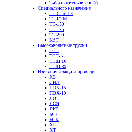
Т-бокс (желто-зеленый)
Специального назначения
ТТ-С нг-LS
ТТ-ГСМ
ТТ-150
ТТ-175
ТТ-200
KST
Высоковольтные трубки
ТСТ
ТСТ-А
ТТШ-10
ТТШ-35
Изоляция и защита проводов
ХБ
СИЛ
ПВХ-15
ПВХ-19
ЛО
ЛСЭ
ЛКР
БСП
БСК
XP
XT