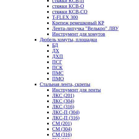
стяжки КСВ-П
стяжки КСВ-О
стяжки КСВ-СО
T-FLEX 300
Крепеж ремешковый КР
Лента-липучка "Велькро" ЛВУ
Инструмент для хомутов
Дюбель хомуты, площадки
БД
ДХ
ДХП
ПСГ
ПСК
ПМС
ПМО
Стальная лента, скрепы
Инструмент для ленты
ЛКС (201)
ЛКС (304)
ЛКС (316)
ЛКС-П (304)
ЛКС-П (316)
СМ (201)
СМ (304)
СМ (316)