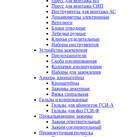
Пресс для монтажа ВЛ
Пресс для монтажа СИП
Инструменты для монтажа АС
Динамометры электронные
Вертлюги
Блоки отводные
Лебедки ручные
Клинья отделительные
Наборы инструментов
Устройства заземления
Предохранители
Скоба изолированная
Колпачки изолирующие
Наборы для заземления
Анкера, кронштейны
Кронштейны
Зажимы анкерные
Вязка спиральная
Гильзы изолированные
Гильзы для абонентов ГСИ-А
Гильзы для фаз ГСИ-Ф
Прокалывающие зажимы
Зажим ответвительный
Зажим соединительный
Промежуточная подвеска