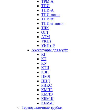
ТРМ-А
ТПИ
ТПИ-А
ТПИ мини
ТПИнг
ТПИнг мини
ТЛК
ОГТ
АТМ
УКПт
УКПт-Р
Аксессуары для муфт
КГ
КТ
КУ
КТИ
КЗП
ПМЛ
ППД
РИКС
КМПБ
КМЛЭ
КБМ-К
КБМ-С
Термоусадочные трубки