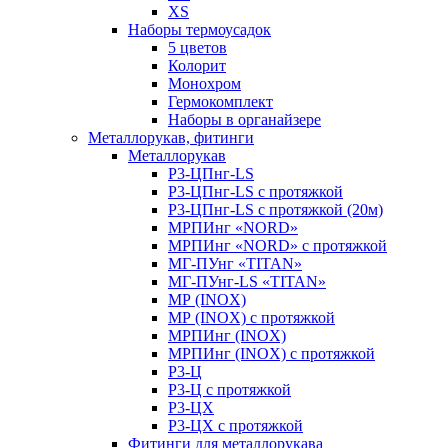
XS
Наборы термоусадок
5 цветов
Колорит
Монохром
Гермокомплект
Наборы в органайзере
Металлорукав, фитинги
Металлорукав
Р3-ЦПнг-LS
Р3-ЦПнг-LS с протяжкой
Р3-ЦПнг-LS с протяжкой (20м)
МРПИнг «NORD»
МРПИнг «NORD» с протяжкой
МГ-ПУнг «TITAN»
МГ-ПУнг-LS «TITAN»
МР (INOX)
МР (INOX) с протяжкой
МРПИнг (INOX)
МРПИнг (INOX) с протяжкой
Р3-Ц
Р3-Ц с протяжкой
Р3-ЦХ
Р3-ЦХ с протяжкой
Фитинги для металлорукава