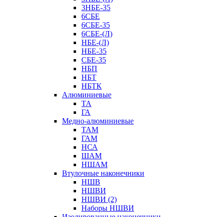
3НБЕ-35
6СБЕ
6СБЕ-35
6СБЕ-(Л)
НБЕ-(Л)
НБЕ-35
СБЕ-35
НБП
НБТ
НБТК
Алюминиевые
ТА
ГА
Медно-алюминиевые
ТАМ
ГАМ
НСА
ШАМ
НШАМ
Втулочные наконечники
НШВ
НШВИ
НШВИ (2)
Наборы НШВИ
Изолированные наконечники