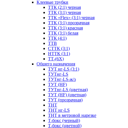
Клеевые трубки
ТТК (2:1) черная
ТТК (3:1) черная
ТТК «Flex» (3:1) черная
ТТК (3:1) прозрачная
ТТК (3:1) красная
ТТК (3:1) белая
ТТК (4:1)
ТТВ
СТТК (3:1)
НТТК (3:1)
ТТ-(6Х)
Общего назначения
ТУТ нг-LS (3:1)
ТУТнг-LS
ТУТнг-LS-ж/з
ТУТ (HF)
ТУТнг-LS (цветная)
ТУТ (HF) (цветная)
ТУТ (прозрачная)
ТНТ
ТНТ нг-LS
ТНТ в метровой нарезке
Т-бокс (черный)
Т-бокс (цветной)