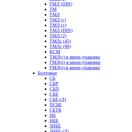
ГМЛ (DIN)
ТМ
ТМЛ
ТМЛ (с)
ТМЛ (у)
ТМЛ (DIN)
ТМЛ (2)
ТМЛс (45)
ТМЛс (90)
КСМ
ТМЛ(с) в мини-упаковке
ГМЛ(п) в мини-упаковке
ГМЛ(о) в мини-упаковке
Болтовые
СБ
СБР
СБП
СБЕ
СБЕ-(Л)
ПСБЕ
СБТК
НБ
НБЕ
3НБЕ
3НБЕ-(Л)