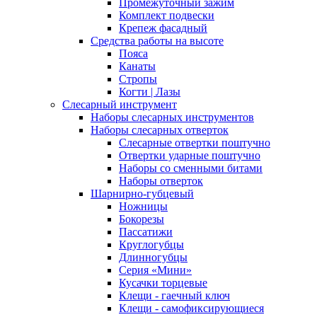
Промежуточный зажим
Комплект подвески
Крепеж фасадный
Средства работы на высоте
Пояса
Канаты
Стропы
Когти | Лазы
Слесарный инструмент
Наборы слесарных инструментов
Наборы слесарных отверток
Слесарные отвертки поштучно
Отвертки ударные поштучно
Наборы со сменными битами
Наборы отверток
Шарнирно-губцевый
Ножницы
Бокорезы
Пассатижи
Круглогубцы
Длинногубцы
Серия «Мини»
Кусачки торцевые
Клещи - гаечный ключ
Клещи - самофиксирующиеся