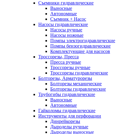
Съемники гидравлические
Выносные
Автономные
Съемник + Насос
Насосы гидравлические
Насосы ручные
Насосы ножные
Помпы электрогидравлические
Помпы бензогидравлические
Комплектующие для насосов
Троссорезы, Пресса
Пресса ручные
Троссорезы ручные
Троссорезы гидравлические
Болторезы, Арматурорезы
Болторезы механические
Болторезы гидравлические
Трубогибы гидравлические
Выносные
Автономные
Гайколомы гидравлические
Инструменты для перфорации
Динрейкорезы
Дыроделы ручные
Дыроделы выносные