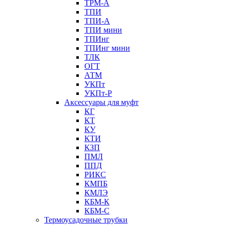
ТРМ-А
ТПИ
ТПИ-А
ТПИ мини
ТПИнг
ТПИнг мини
ТЛК
ОГТ
АТМ
УКПт
УКПт-Р
Аксессуары для муфт
КГ
КТ
КУ
КТИ
КЗП
ПМЛ
ППД
РИКС
КМПБ
КМЛЭ
КБМ-К
КБМ-С
Термоусадочные трубки