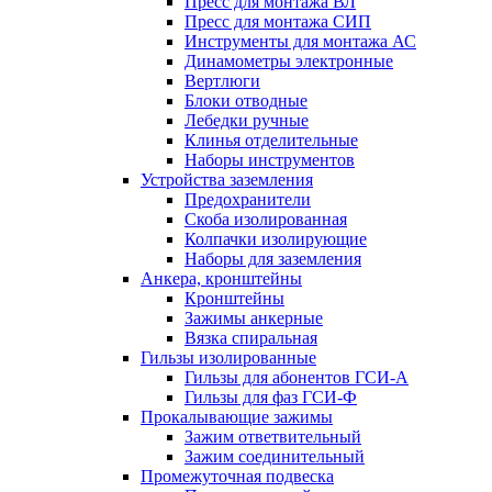
Пресс для монтажа ВЛ
Пресс для монтажа СИП
Инструменты для монтажа АС
Динамометры электронные
Вертлюги
Блоки отводные
Лебедки ручные
Клинья отделительные
Наборы инструментов
Устройства заземления
Предохранители
Скоба изолированная
Колпачки изолирующие
Наборы для заземления
Анкера, кронштейны
Кронштейны
Зажимы анкерные
Вязка спиральная
Гильзы изолированные
Гильзы для абонентов ГСИ-А
Гильзы для фаз ГСИ-Ф
Прокалывающие зажимы
Зажим ответвительный
Зажим соединительный
Промежуточная подвеска