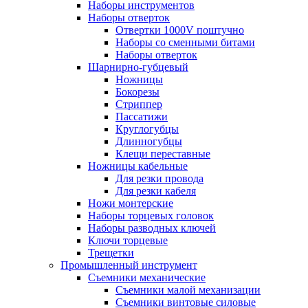
Наборы инструментов
Наборы отверток
Отвертки 1000V поштучно
Наборы со сменными битами
Наборы отверток
Шарнирно-губцевый
Ножницы
Бокорезы
Стриппер
Пассатижи
Круглогубцы
Длинногубцы
Клещи переставные
Ножницы кабельные
Для резки провода
Для резки кабеля
Ножи монтерские
Наборы торцевых головок
Наборы разводных ключей
Ключи торцевые
Трещетки
Промышленный инструмент
Съемники механические
Съемники малой механизации
Съемники винтовые силовые