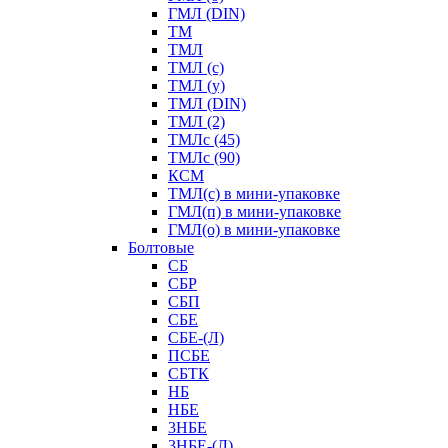
ГМЛ (DIN)
ТМ
ТМЛ
ТМЛ (с)
ТМЛ (у)
ТМЛ (DIN)
ТМЛ (2)
ТМЛс (45)
ТМЛс (90)
КСМ
ТМЛ(с) в мини-упаковке
ГМЛ(п) в мини-упаковке
ГМЛ(о) в мини-упаковке
Болтовые
СБ
СБР
СБП
СБЕ
СБЕ-(Л)
ПСБЕ
СБТК
НБ
НБЕ
3НБЕ
3НБЕ-(Л)