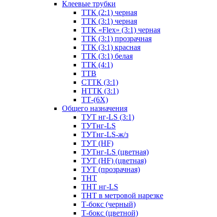
Клеевые трубки
ТТК (2:1) черная
ТТК (3:1) черная
ТТК «Flex» (3:1) черная
ТТК (3:1) прозрачная
ТТК (3:1) красная
ТТК (3:1) белая
ТТК (4:1)
ТТВ
СТТК (3:1)
НТТК (3:1)
ТТ-(6Х)
Общего назначения
ТУТ нг-LS (3:1)
ТУТнг-LS
ТУТнг-LS-ж/з
ТУТ (HF)
ТУТнг-LS (цветная)
ТУТ (HF) (цветная)
ТУТ (прозрачная)
ТНТ
ТНТ нг-LS
ТНТ в метровой нарезке
Т-бокс (черный)
Т-бокс (цветной)