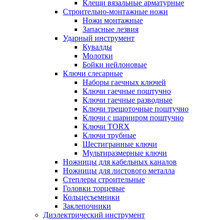
Клещи вязальные арматурные
Строительно-монтажные ножи
Ножи монтажные
Запасные лезвия
Ударный инструмент
Кувалды
Молотки
Бойки нейлоновые
Ключи слесарные
Наборы гаечных ключей
Ключи гаечные поштучно
Ключи гаечные разводные
Ключи трещоточные поштучно
Ключи с шарниром поштучно
Ключи TORX
Ключи трубные
Шестигранные ключи
Мультиразмерные ключи
Ножницы для кабельных каналов
Ножницы для листового металла
Степлеры строительные
Головки торцевые
Кольцесъемники
Заклепочники
Диэлектрический инструмент