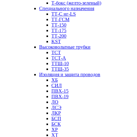
Т-бокс (желто-зеленый)
Специального назначения
ТТ-С нг-LS
ТТ-ГСМ
ТТ-150
ТТ-175
ТТ-200
KST
Высоковольтные трубки
ТСТ
ТСТ-А
ТТШ-10
ТТШ-35
Изоляция и защита проводов
ХБ
СИЛ
ПВХ-15
ПВХ-19
ЛО
ЛСЭ
ЛКР
БСП
БСК
XP
XT