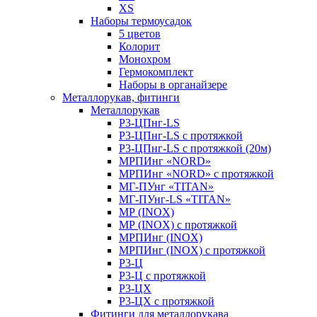
XS
Наборы термоусадок
5 цветов
Колорит
Монохром
Гермокомплект
Наборы в органайзере
Металлорукав, фитинги
Металлорукав
Р3-ЦПнг-LS
Р3-ЦПнг-LS с протяжкой
Р3-ЦПнг-LS с протяжкой (20м)
МРПИнг «NORD»
МРПИнг «NORD» с протяжкой
МГ-ПУнг «TITAN»
МГ-ПУнг-LS «TITAN»
МР (INOX)
МР (INOX) с протяжкой
МРПИнг (INOX)
МРПИнг (INOX) с протяжкой
Р3-Ц
Р3-Ц с протяжкой
Р3-ЦХ
Р3-ЦХ с протяжкой
Фитинги для металлорукава