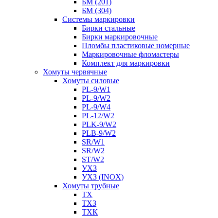
БМ (201)
БМ (304)
Системы маркировки
Бирки стальные
Бирки маркировочные
Пломбы пластиковые номерные
Маркировочные фломастеры
Комплект для маркировки
Хомуты червячные
Хомуты силовые
PL-9/W1
PL-9/W2
PL-9/W4
PL-12/W2
PLK-9/W2
PLB-9/W2
SR/W1
SR/W2
ST/W2
УХЗ
УХЗ (INOX)
Хомуты трубные
ТХ
ТХЗ
ТХК