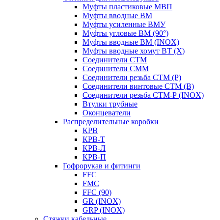
Муфты пластиковые МВП
Муфты вводные ВМ
Муфты усиленные ВМУ
Муфты угловые ВМ (90°)
Муфты вводные ВМ (INOX)
Муфты вводные хомут ВТ (Х)
Соединители СТМ
Соединители СММ
Соединители резьба СТМ (Р)
Соединители винтовые СТМ (В)
Соединители резьба СТМ-Р (INOX)
Втулки трубные
Оконцеватели
Распределительные коробки
КРВ
КРВ-Т
КРВ-Л
КРВ-П
Гофрорукав и фитинги
FFC
FMC
FFC (90)
GR (INOX)
GRP (INOX)
Cтяжки кабельные