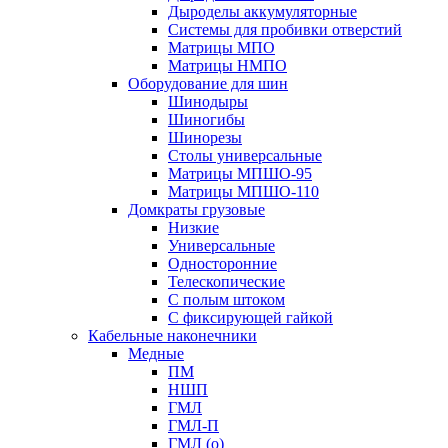
Дыроделы аккумуляторные
Системы для пробивки отверстий
Матрицы МПО
Матрицы НМПО
Оборудование для шин
Шинодыры
Шиногибы
Шинорезы
Столы универсальные
Матрицы МПШО-95
Матрицы МПШО-110
Домкраты грузовые
Низкие
Универсальные
Односторонние
Телескопические
С полым штоком
С фиксирующей гайкой
Кабельные наконечники
Медные
ПМ
НШП
ГМЛ
ГМЛ-П
ГМЛ (о)