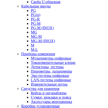
Скоба U-образная
Кабельные вводы
PG
PG(p)
PG-R
PG-M
PG-M (INOX)
MG
MG-M
MG-M (INOX)
M
M-L
Приборы измерения
Мультиметры цифровые
Токоизмерительные клещи
Детекторы, тестеры
Пирометры, дальномеры
Эко-тестеры цифровые
LAN-тестеры цифровые
Измерительные щупы
Средства для хранения
Кейсы и органайзеры
Сумки, рюкзаки и пояса
Аксессуары монтажника
Коробки установочные