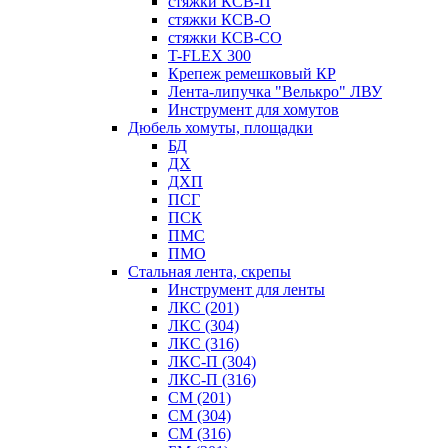
стяжки КСВ-П
стяжки КСВ-О
стяжки КСВ-СО
T-FLEX 300
Крепеж ремешковый КР
Лента-липучка "Велькро" ЛВУ
Инструмент для хомутов
Дюбель хомуты, площадки
БД
ДХ
ДХП
ПСГ
ПСК
ПМС
ПМО
Стальная лента, скрепы
Инструмент для ленты
ЛКС (201)
ЛКС (304)
ЛКС (316)
ЛКС-П (304)
ЛКС-П (316)
СМ (201)
СМ (304)
СМ (316)