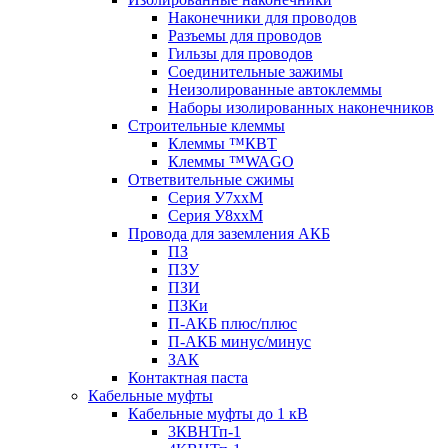
Наконечники для проводов
Разъемы для проводов
Гильзы для проводов
Соединительные зажимы
Неизолированные автоклеммы
Наборы изолированных наконечников
Строительные клеммы
Клеммы ™КВТ
Клеммы ™WAGO
Ответвительные сжимы
Серия У7ххМ
Серия У8ххМ
Провода для заземления АКБ
ПЗ
ПЗУ
ПЗИ
ПЗКи
П-АКБ плюс/плюс
П-АКБ минус/минус
ЗАК
Контактная паста
Кабельные муфты
Кабельные муфты до 1 кВ
3КВНТп-1