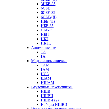
3НБЕ-35
6СБЕ
6СБЕ-35
6СБЕ-(Л)
НБЕ-(Л)
НБЕ-35
СБЕ-35
НБП
НБТ
НБТК
Алюминиевые
ТА
ГА
Медно-алюминиевые
ТАМ
ГАМ
НСА
ШАМ
НШАМ
Втулочные наконечники
НШВ
НШВИ
НШВИ (2)
Наборы НШВИ
Изолированные наконечники