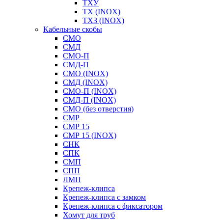
ТХУ
ТХ (INOX)
ТХЗ (INOX)
Кабельные скобы
СМО
СМД
СМО-П
СМД-П
СМО (INOX)
СМД (INOX)
СМО-П (INOX)
СМД-П (INOX)
СМО (без отверстия)
СМР
СМР 15
СМР 15 (INOX)
СНК
СПК
СМП
СПП
ЛМП
Крепеж-клипса
Крепеж-клипса с замком
Крепеж-клипса с фиксатором
Хомут для труб