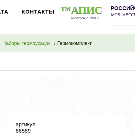
™АПИС
РОССИЙ
АТА
КОНТАКТЫ
МОБ.|МЕС
работаем с 1991 г.
Наборы термоусадок
Гермокомплект
артикул
86589