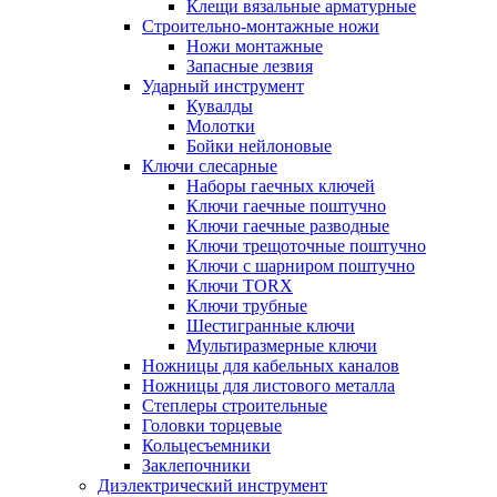
Клещи вязальные арматурные
Строительно-монтажные ножи
Ножи монтажные
Запасные лезвия
Ударный инструмент
Кувалды
Молотки
Бойки нейлоновые
Ключи слесарные
Наборы гаечных ключей
Ключи гаечные поштучно
Ключи гаечные разводные
Ключи трещоточные поштучно
Ключи с шарниром поштучно
Ключи TORX
Ключи трубные
Шестигранные ключи
Мультиразмерные ключи
Ножницы для кабельных каналов
Ножницы для листового металла
Степлеры строительные
Головки торцевые
Кольцесъемники
Заклепочники
Диэлектрический инструмент