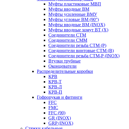
Муфты пластиковые МВП
Муфты вводные ВМ
Муфты усиленные ВМУ
Муфты угловые ВМ (90°)
Муфты вводные ВМ (INOX)
Муфты вводные хомут ВТ (Х)
Соединители СТМ
Соединители СММ
Соединители резьба СТМ (Р)
Соединители винтовые СТМ (В)
Соединители резьба СТМ-Р (INOX)
Втулки трубные
Оконцеватели
Распределительные коробки
КРВ
КРВ-Т
КРВ-Л
КРВ-П
Гофрорукав и фитинги
FFC
FMC
FFC (90)
GR (INOX)
GRP (INOX)
Cтяжки кабельные