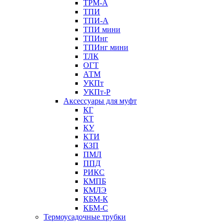
ТРМ-А
ТПИ
ТПИ-А
ТПИ мини
ТПИнг
ТПИнг мини
ТЛК
ОГТ
АТМ
УКПт
УКПт-Р
Аксессуары для муфт
КГ
КТ
КУ
КТИ
КЗП
ПМЛ
ППД
РИКС
КМПБ
КМЛЭ
КБМ-К
КБМ-С
Термоусадочные трубки