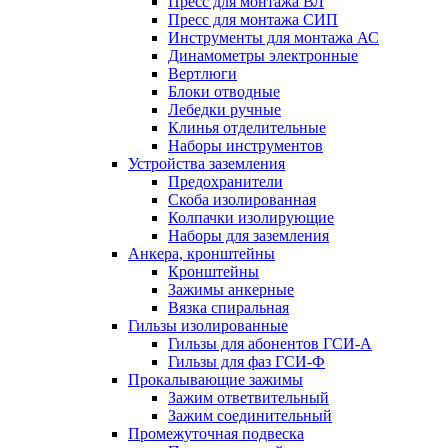
Пресс для монтажа ВЛ
Пресс для монтажа СИП
Инструменты для монтажа АС
Динамометры электронные
Вертлюги
Блоки отводные
Лебедки ручные
Клинья отделительные
Наборы инструментов
Устройства заземления
Предохранители
Скоба изолированная
Колпачки изолирующие
Наборы для заземления
Анкера, кронштейны
Кронштейны
Зажимы анкерные
Вязка спиральная
Гильзы изолированные
Гильзы для абонентов ГСИ-А
Гильзы для фаз ГСИ-Ф
Прокалывающие зажимы
Зажим ответвительный
Зажим соединительный
Промежуточная подвеска