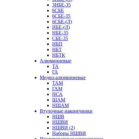
3НБЕ-35
6СБЕ
6СБЕ-35
6СБЕ-(Л)
НБЕ-(Л)
НБЕ-35
СБЕ-35
НБП
НБТ
НБТК
Алюминиевые
ТА
ГА
Медно-алюминиевые
ТАМ
ГАМ
НСА
ШАМ
НШАМ
Втулочные наконечники
НШВ
НШВИ
НШВИ (2)
Наборы НШВИ
Изолированные наконечники