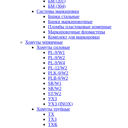
БМ (201)
БМ (304)
Системы маркировки
Бирки стальные
Бирки маркировочные
Пломбы пластиковые номерные
Маркировочные фломастеры
Комплект для маркировки
Хомуты червячные
Хомуты силовые
PL-9/W1
PL-9/W2
PL-9/W4
PL-12/W2
PLK-9/W2
PLB-9/W2
SR/W1
SR/W2
ST/W2
УХЗ
УХЗ (INOX)
Хомуты трубные
ТХ
ТХЗ
ТХК