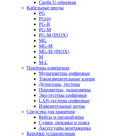
Скоба U-образная
Кабельные вводы
PG
PG(p)
PG-R
PG-M
PG-M (INOX)
MG
MG-M
MG-M (INOX)
M
M-L
Приборы измерения
Мультиметры цифровые
Токоизмерительные клещи
Детекторы, тестеры
Пирометры, дальномеры
Эко-тестеры цифровые
LAN-тестеры цифровые
Измерительные щупы
Средства для хранения
Кейсы и органайзеры
Сумки, рюкзаки и пояса
Аксессуары монтажника
Коробки установочные