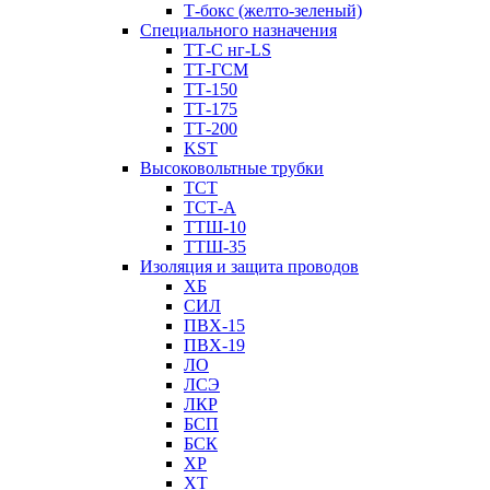
Т-бокс (желто-зеленый)
Специального назначения
ТТ-С нг-LS
ТТ-ГСМ
ТТ-150
ТТ-175
ТТ-200
KST
Высоковольтные трубки
ТСТ
ТСТ-А
ТТШ-10
ТТШ-35
Изоляция и защита проводов
ХБ
СИЛ
ПВХ-15
ПВХ-19
ЛО
ЛСЭ
ЛКР
БСП
БСК
XP
XT