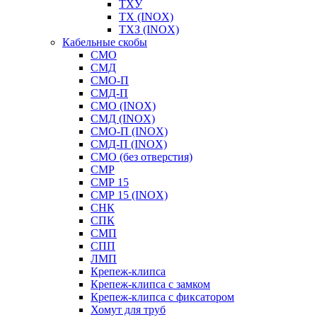
ТХУ
ТХ (INOX)
ТХЗ (INOX)
Кабельные скобы
СМО
СМД
СМО-П
СМД-П
СМО (INOX)
СМД (INOX)
СМО-П (INOX)
СМД-П (INOX)
СМО (без отверстия)
СМР
СМР 15
СМР 15 (INOX)
СНК
СПК
СМП
СПП
ЛМП
Крепеж-клипса
Крепеж-клипса с замком
Крепеж-клипса с фиксатором
Хомут для труб