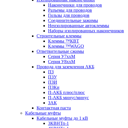
Наконечники для проводов
Разъемы для проводов
Гильзы для проводов
Соединительные зажимы
Неизолированные автоклеммы
Наборы изолированных наконечников
Строительные клеммы
Клеммы ™КВТ
Клеммы ™WAGO
Ответвительные сжимы
Серия У7ххМ
Серия У8ххМ
Провода для заземления АКБ
ПЗ
ПЗУ
ПЗИ
ПЗКи
П-АКБ плюс/плюс
П-АКБ минус/минус
ЗАК
Контактная паста
Кабельные муфты
Кабельные муфты до 1 кВ
3КВНТп-1