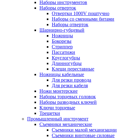
Наборы инструментов
Наборы отверток
Отвертки 1000V поштучно
Наборы со сменными битами
Наборы отверток
Шарнирно-губцевый
Ножницы
Бокорезы
Стриппер
Пассатижи
Круглогубцы
Длинногубцы
Клещи переставные
Ножницы кабельные
Для резки провода
Для резки кабеля
Ножи монтерские
Наборы торцевых головок
Наборы разводных ключей
Ключи торцевые
Трещетки
Промышленный инструмент
Съемники механические
Съемники малой механизации
Съемники винтовые силовые