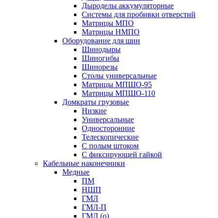
Дыроделы аккумуляторные
Системы для пробивки отверстий
Матрицы МПО
Матрицы НМПО
Оборудование для шин
Шинодыры
Шиногибы
Шинорезы
Столы универсальные
Матрицы МПШО-95
Матрицы МПШО-110
Домкраты грузовые
Низкие
Универсальные
Односторонние
Телескопические
С полым штоком
С фиксирующей гайкой
Кабельные наконечники
Медные
ПМ
НШП
ГМЛ
ГМЛ-П
ГМЛ (о)