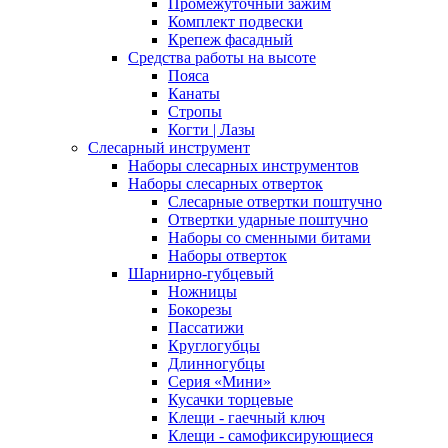
Промежуточный зажим
Комплект подвески
Крепеж фасадный
Средства работы на высоте
Пояса
Канаты
Стропы
Когти | Лазы
Слесарный инструмент
Наборы слесарных инструментов
Наборы слесарных отверток
Слесарные отвертки поштучно
Отвертки ударные поштучно
Наборы со сменными битами
Наборы отверток
Шарнирно-губцевый
Ножницы
Бокорезы
Пассатижи
Круглогубцы
Длинногубцы
Серия «Мини»
Кусачки торцевые
Клещи - гаечный ключ
Клещи - самофиксирующиеся