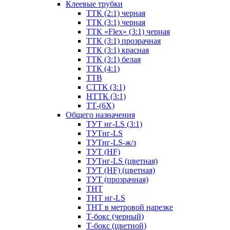
Клеевые трубки
ТТК (2:1) черная
ТТК (3:1) черная
ТТК «Flex» (3:1) черная
ТТК (3:1) прозрачная
ТТК (3:1) красная
ТТК (3:1) белая
ТТК (4:1)
ТТВ
СТТК (3:1)
НТТК (3:1)
ТТ-(6Х)
Общего назначения
ТУТ нг-LS (3:1)
ТУТнг-LS
ТУТнг-LS-ж/з
ТУТ (HF)
ТУТнг-LS (цветная)
ТУТ (HF) (цветная)
ТУТ (прозрачная)
ТНТ
ТНТ нг-LS
ТНТ в метровой нарезке
Т-бокс (черный)
Т-бокс (цветной)