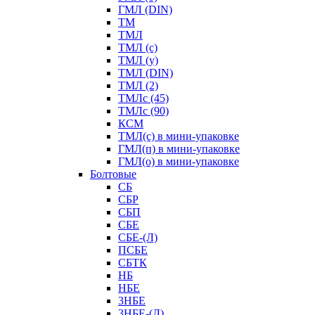
ГМЛ (DIN)
ТМ
ТМЛ
ТМЛ (с)
ТМЛ (у)
ТМЛ (DIN)
ТМЛ (2)
ТМЛс (45)
ТМЛс (90)
КСМ
ТМЛ(с) в мини-упаковке
ГМЛ(п) в мини-упаковке
ГМЛ(о) в мини-упаковке
Болтовые
СБ
СБР
СБП
СБЕ
СБЕ-(Л)
ПСБЕ
СБТК
НБ
НБЕ
3НБЕ
3НБЕ-(Л)