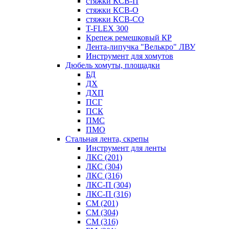
стяжки КСВ-П
стяжки КСВ-О
стяжки КСВ-СО
T-FLEX 300
Крепеж ремешковый КР
Лента-липучка "Велькро" ЛВУ
Инструмент для хомутов
Дюбель хомуты, площадки
БД
ДХ
ДХП
ПСГ
ПСК
ПМС
ПМО
Стальная лента, скрепы
Инструмент для ленты
ЛКС (201)
ЛКС (304)
ЛКС (316)
ЛКС-П (304)
ЛКС-П (316)
СМ (201)
СМ (304)
СМ (316)