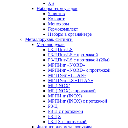
XS
Наборы термоусадок
5 цветов
Колорит
Монохром
Гермокомплект
Наборы в органайзере
Металлорукав, фитинги
Металлорукав
Р3-ЦПнг-LS
Р3-ЦПнг-LS с протяжкой
Р3-ЦПнг-LS с протяжкой (20м)
МРПИнг «NORD»
МРПИнг «NORD» с протяжкой
МГ-ПУнг «TITAN»
МГ-ПУнг-LS «TITAN»
МР (INOX)
МР (INOX) с протяжкой
МРПИнг (INOX)
МРПИнг (INOX) с протяжкой
Р3-Ц
Р3-Ц с протяжкой
Р3-ЦХ
Р3-ЦХ с протяжкой
Фитинги для металлорукава