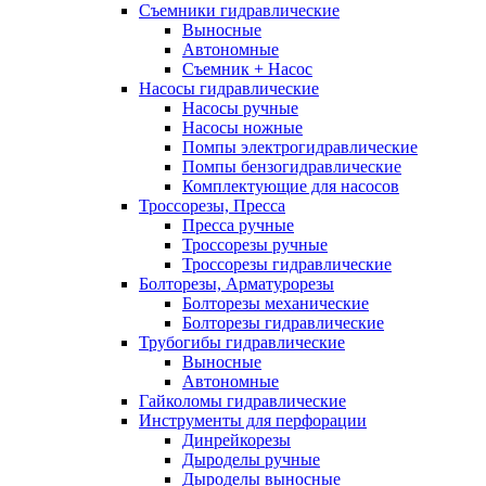
Съемники гидравлические
Выносные
Автономные
Съемник + Насос
Насосы гидравлические
Насосы ручные
Насосы ножные
Помпы электрогидравлические
Помпы бензогидравлические
Комплектующие для насосов
Троссорезы, Пресса
Пресса ручные
Троссорезы ручные
Троссорезы гидравлические
Болторезы, Арматурорезы
Болторезы механические
Болторезы гидравлические
Трубогибы гидравлические
Выносные
Автономные
Гайколомы гидравлические
Инструменты для перфорации
Динрейкорезы
Дыроделы ручные
Дыроделы выносные