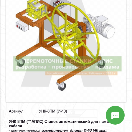
Артикул
УНК-8ПМ (И-40)
УНК-8ПМ (™АПИС) Станок автоматический для намотки
кабеля
-
комплектуется
измерителем длины И-40 (40 мм)
,