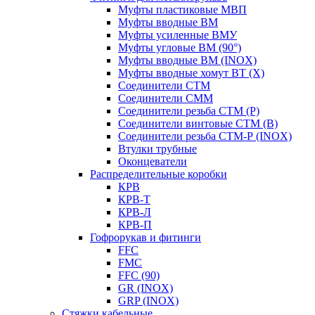
Муфты пластиковые МВП
Муфты вводные ВМ
Муфты усиленные ВМУ
Муфты угловые ВМ (90°)
Муфты вводные ВМ (INOX)
Муфты вводные хомут ВТ (Х)
Соединители СТМ
Соединители СММ
Соединители резьба СТМ (Р)
Соединители винтовые СТМ (В)
Соединители резьба СТМ-Р (INOX)
Втулки трубные
Оконцеватели
Распределительные коробки
КРВ
КРВ-Т
КРВ-Л
КРВ-П
Гофрорукав и фитинги
FFC
FMC
FFC (90)
GR (INOX)
GRP (INOX)
Cтяжки кабельные