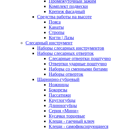
Промежуточный зажим
Комплект подвески
Крепеж фасадный
Средства работы на высоте
Пояса
Канаты
Стропы
Когти | Лазы
Слесарный инструмент
Наборы слесарных инструментов
Наборы слесарных отверток
Слесарные отвертки поштучно
Отвертки ударные поштучно
Наборы со сменными битами
Наборы отверток
Шарнирно-губцевый
Ножницы
Бокорезы
Пассатижи
Круглогубцы
Длинногубцы
Серия «Мини»
Кусачки торцевые
Клещи - гаечный ключ
Клещи - самофиксирующиеся