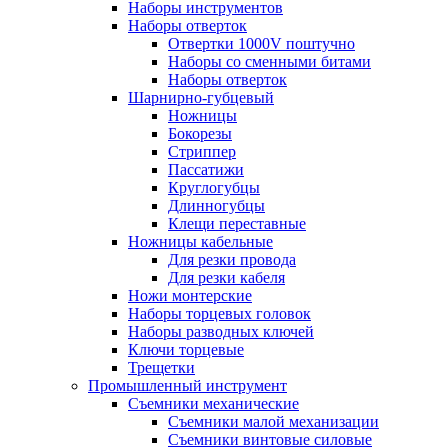
Наборы инструментов
Наборы отверток
Отвертки 1000V поштучно
Наборы со сменными битами
Наборы отверток
Шарнирно-губцевый
Ножницы
Бокорезы
Стриппер
Пассатижи
Круглогубцы
Длинногубцы
Клещи переставные
Ножницы кабельные
Для резки провода
Для резки кабеля
Ножи монтерские
Наборы торцевых головок
Наборы разводных ключей
Ключи торцевые
Трещетки
Промышленный инструмент
Съемники механические
Съемники малой механизации
Съемники винтовые силовые