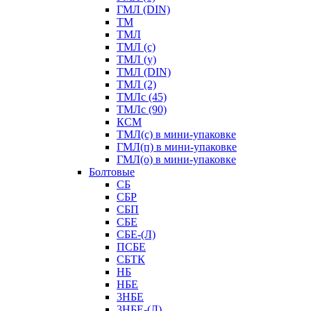
ГМЛ (DIN)
ТМ
ТМЛ
ТМЛ (с)
ТМЛ (у)
ТМЛ (DIN)
ТМЛ (2)
ТМЛс (45)
ТМЛс (90)
КСМ
ТМЛ(с) в мини-упаковке
ГМЛ(п) в мини-упаковке
ГМЛ(о) в мини-упаковке
Болтовые
СБ
СБР
СБП
СБЕ
СБЕ-(Л)
ПСБЕ
СБТК
НБ
НБЕ
3НБЕ
3НБЕ-(Л)