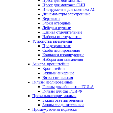
Пресс для монтажа ВЛ
Пресс для монтажа СИП
Инструменты для монтажа АС
Динамометры электронные
Вертлюги
Блоки отводные
Лебедки ручные
Клинья отделительные
Наборы инструментов
Устройства заземления
Предохранители
Скоба изолированная
Колпачки изолирующие
Наборы для заземления
Анкера, кронштейны
Кронштейны
Зажимы анкерные
Вязка спиральная
Гильзы изолированные
Гильзы для абонентов ГСИ-А
Гильзы для фаз ГСИ-Ф
Прокалывающие зажимы
Зажим ответвительный
Зажим соединительный
Промежуточная подвеска