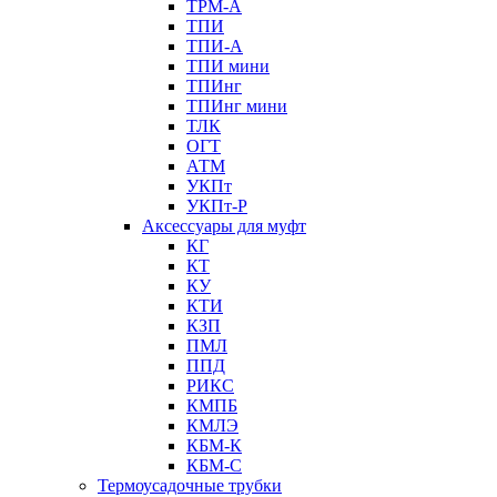
ТРМ-А
ТПИ
ТПИ-А
ТПИ мини
ТПИнг
ТПИнг мини
ТЛК
ОГТ
АТМ
УКПт
УКПт-Р
Аксессуары для муфт
КГ
КТ
КУ
КТИ
КЗП
ПМЛ
ППД
РИКС
КМПБ
КМЛЭ
КБМ-К
КБМ-С
Термоусадочные трубки