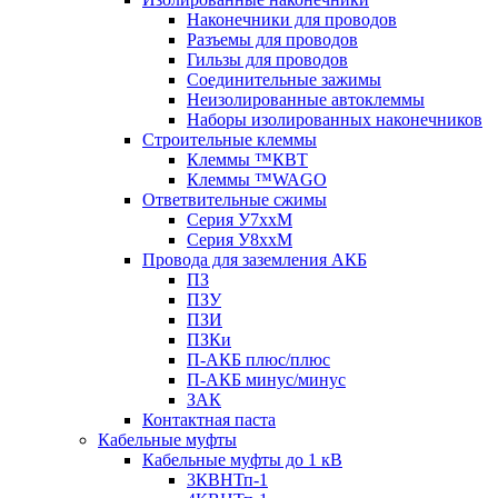
Наконечники для проводов
Разъемы для проводов
Гильзы для проводов
Соединительные зажимы
Неизолированные автоклеммы
Наборы изолированных наконечников
Строительные клеммы
Клеммы ™КВТ
Клеммы ™WAGO
Ответвительные сжимы
Серия У7ххМ
Серия У8ххМ
Провода для заземления АКБ
ПЗ
ПЗУ
ПЗИ
ПЗКи
П-АКБ плюс/плюс
П-АКБ минус/минус
ЗАК
Контактная паста
Кабельные муфты
Кабельные муфты до 1 кВ
3КВНТп-1