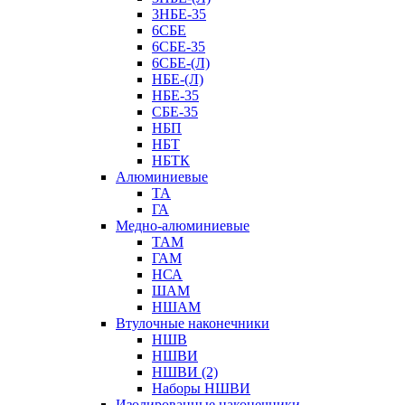
3НБЕ-35
6СБЕ
6СБЕ-35
6СБЕ-(Л)
НБЕ-(Л)
НБЕ-35
СБЕ-35
НБП
НБТ
НБТК
Алюминиевые
ТА
ГА
Медно-алюминиевые
ТАМ
ГАМ
НСА
ШАМ
НШАМ
Втулочные наконечники
НШВ
НШВИ
НШВИ (2)
Наборы НШВИ
Изолированные наконечники