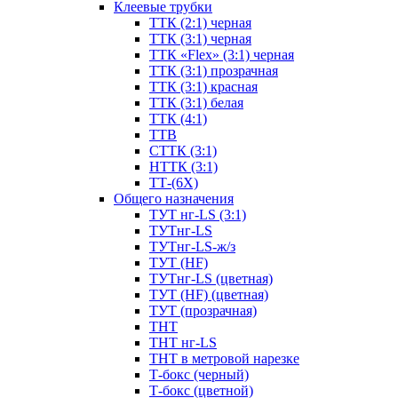
Клеевые трубки
ТТК (2:1) черная
ТТК (3:1) черная
ТТК «Flex» (3:1) черная
ТТК (3:1) прозрачная
ТТК (3:1) красная
ТТК (3:1) белая
ТТК (4:1)
ТТВ
СТТК (3:1)
НТТК (3:1)
ТТ-(6Х)
Общего назначения
ТУТ нг-LS (3:1)
ТУТнг-LS
ТУТнг-LS-ж/з
ТУТ (HF)
ТУТнг-LS (цветная)
ТУТ (HF) (цветная)
ТУТ (прозрачная)
ТНТ
ТНТ нг-LS
ТНТ в метровой нарезке
Т-бокс (черный)
Т-бокс (цветной)