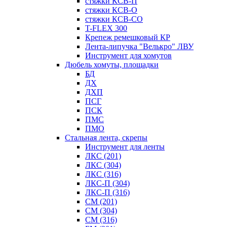
стяжки КСВ-П
стяжки КСВ-О
стяжки КСВ-СО
T-FLEX 300
Крепеж ремешковый КР
Лента-липучка "Велькро" ЛВУ
Инструмент для хомутов
Дюбель хомуты, площадки
БД
ДХ
ДХП
ПСГ
ПСК
ПМС
ПМО
Стальная лента, скрепы
Инструмент для ленты
ЛКС (201)
ЛКС (304)
ЛКС (316)
ЛКС-П (304)
ЛКС-П (316)
СМ (201)
СМ (304)
СМ (316)