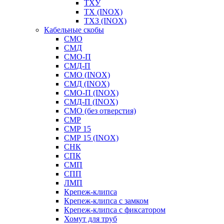
ТХУ
ТХ (INOX)
ТХЗ (INOX)
Кабельные скобы
СМО
СМД
СМО-П
СМД-П
СМО (INOX)
СМД (INOX)
СМО-П (INOX)
СМД-П (INOX)
СМО (без отверстия)
СМР
СМР 15
СМР 15 (INOX)
СНК
СПК
СМП
СПП
ЛМП
Крепеж-клипса
Крепеж-клипса с замком
Крепеж-клипса с фиксатором
Хомут для труб