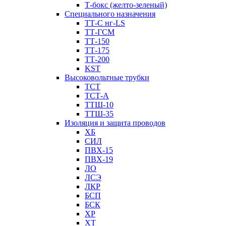
Т-бокс (желто-зеленый)
Специального назначения
ТТ-С нг-LS
ТТ-ГСМ
ТТ-150
ТТ-175
ТТ-200
KST
Высоковольтные трубки
ТСТ
ТСТ-А
ТТШ-10
ТТШ-35
Изоляция и защита проводов
ХБ
СИЛ
ПВХ-15
ПВХ-19
ЛО
ЛСЭ
ЛКР
БСП
БСК
XP
XT