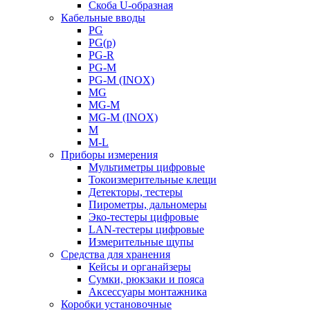
Скоба U-образная
Кабельные вводы
PG
PG(p)
PG-R
PG-M
PG-M (INOX)
MG
MG-M
MG-M (INOX)
M
M-L
Приборы измерения
Мультиметры цифровые
Токоизмерительные клещи
Детекторы, тестеры
Пирометры, дальномеры
Эко-тестеры цифровые
LAN-тестеры цифровые
Измерительные щупы
Средства для хранения
Кейсы и органайзеры
Сумки, рюкзаки и пояса
Аксессуары монтажника
Коробки установочные