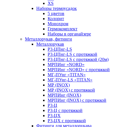
XS
Наборы термоусадок
5 цветов
Колорит
Монохром
Гермокомплект
Наборы в органайзере
Металлорукав, фитинги
Металлорукав
Р3-ЦПнг-LS
Р3-ЦПнг-LS с протяжкой
Р3-ЦПнг-LS с протяжкой (20м)
МРПИнг «NORD»
МРПИнг «NORD» с протяжкой
МГ-ПУнг «TITAN»
МГ-ПУнг-LS «TITAN»
МР (INOX)
МР (INOX) с протяжкой
МРПИнг (INOX)
МРПИнг (INOX) с протяжкой
Р3-Ц
Р3-Ц с протяжкой
Р3-ЦХ
Р3-ЦХ с протяжкой
Фитинги для металлорукава