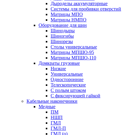
Дыроделы аккумуляторные
Системы для пробивки отверстий
Матрицы МПО
Матрицы НМПО
Оборудование для шин
Шинодыры
Шиногибы
Шинорезы
Столы универсальные
Матрицы МПШО-95
Матрицы МПШО-110
Домкраты грузовые
Низкие
Универсальные
Односторонние
Телескопические
С полым штоком
С фиксирующей гайкой
Кабельные наконечники
Медные
ПМ
НШП
ГМЛ
ГМЛ-П
ГМЛ (о)