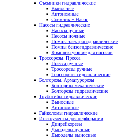
Съемники гидравлические
Выносные
Автономные
Съемник + Насос
Насосы гидравлические
Насосы ручные
Насосы ножные
Помпы электрогидравлические
Помпы бензогидравлические
Комплектующие для насосов
Троссорезы, Пресса
Пресса ручные
Троссорезы ручные
Троссорезы гидравлические
Болторезы, Арматурорезы
Болторезы механические
Болторезы гидравлические
Трубогибы гидравлические
Выносные
Автономные
Гайколомы гидравлические
Инструменты для перфорации
Динрейкорезы
Дыроделы ручные
Дыроделы выносные