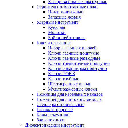
Клещи вязальные арматурные
Строительно-монтажные ножи
Ножи монтажные
Запасные лезвия
Ударный инструмент
Кувалды
Молотки
Бойки нейлоновые
Ключи слесарные
Наборы гаечных ключей
Ключи гаечные поштучно
Ключи гаечные разводные
Ключи трещоточные поштучно
Ключи с шарниром поштучно
Ключи TORX
Ключи трубные
Шестигранные ключи
Мультиразмерные ключи
Ножницы для кабельных каналов
Ножницы для листового металла
Степлеры строительные
Головки торцевые
Кольцесъемники
Заклепочники
Диэлектрический инструмент