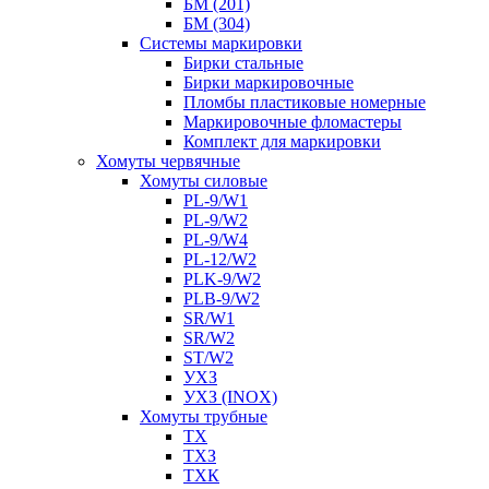
БМ (201)
БМ (304)
Системы маркировки
Бирки стальные
Бирки маркировочные
Пломбы пластиковые номерные
Маркировочные фломастеры
Комплект для маркировки
Хомуты червячные
Хомуты силовые
PL-9/W1
PL-9/W2
PL-9/W4
PL-12/W2
PLK-9/W2
PLB-9/W2
SR/W1
SR/W2
ST/W2
УХЗ
УХЗ (INOX)
Хомуты трубные
ТХ
ТХЗ
ТХК