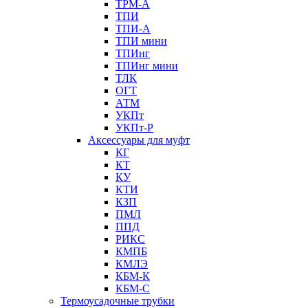
ТРМ-А
ТПИ
ТПИ-А
ТПИ мини
ТПИнг
ТПИнг мини
ТЛК
ОГТ
АТМ
УКПт
УКПт-Р
Аксессуары для муфт
КГ
КТ
КУ
КТИ
КЗП
ПМЛ
ППД
РИКС
КМПБ
КМЛЭ
КБМ-К
КБМ-С
Термоусадочные трубки