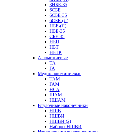
3НБЕ-35
6СБЕ
6СБЕ-35
6СБЕ-(Л)
НБЕ-(Л)
НБЕ-35
СБЕ-35
НБП
НБТ
НБТК
Алюминиевые
ТА
ГА
Медно-алюминиевые
ТАМ
ГАМ
НСА
ШАМ
НШАМ
Втулочные наконечники
НШВ
НШВИ
НШВИ (2)
Наборы НШВИ
Изолированные наконечники