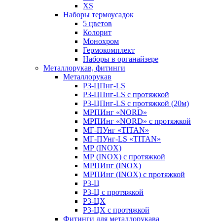
XS
Наборы термоусадок
5 цветов
Колорит
Монохром
Гермокомплект
Наборы в органайзере
Металлорукав, фитинги
Металлорукав
Р3-ЦПнг-LS
Р3-ЦПнг-LS с протяжкой
Р3-ЦПнг-LS с протяжкой (20м)
МРПИнг «NORD»
МРПИнг «NORD» с протяжкой
МГ-ПУнг «TITAN»
МГ-ПУнг-LS «TITAN»
МР (INOX)
МР (INOX) с протяжкой
МРПИнг (INOX)
МРПИнг (INOX) с протяжкой
Р3-Ц
Р3-Ц с протяжкой
Р3-ЦХ
Р3-ЦХ с протяжкой
Фитинги для металлорукава