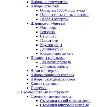
Наборы инструментов
Наборы отверток
Отвертки 1000V поштучно
Наборы со сменными битами
Наборы отверток
Шарнирно-губцевый
Ножницы
Бокорезы
Стриппер
Пассатижи
Круглогубцы
Длинногубцы
Клещи переставные
Ножницы кабельные
Для резки провода
Для резки кабеля
Ножи монтерские
Наборы торцевых головок
Наборы разводных ключей
Ключи торцевые
Трещетки
Промышленный инструмент
Съемники механические
Съемники малой механизации
Съемники винтовые силовые