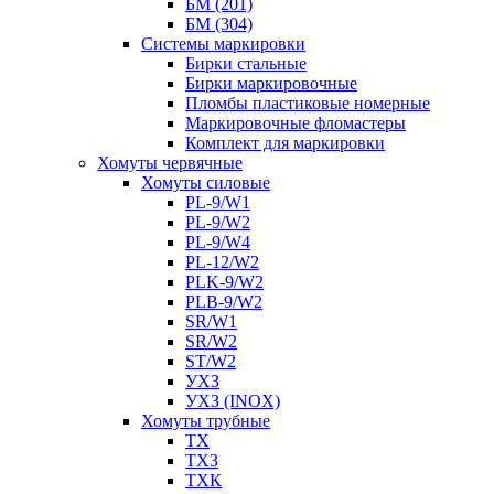
БМ (201)
БМ (304)
Системы маркировки
Бирки стальные
Бирки маркировочные
Пломбы пластиковые номерные
Маркировочные фломастеры
Комплект для маркировки
Хомуты червячные
Хомуты силовые
PL-9/W1
PL-9/W2
PL-9/W4
PL-12/W2
PLK-9/W2
PLB-9/W2
SR/W1
SR/W2
ST/W2
УХЗ
УХЗ (INOX)
Хомуты трубные
ТХ
ТХЗ
ТХК