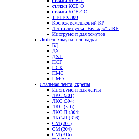
стяжки КСВ-П
стяжки КСВ-О
стяжки КСВ-СО
T-FLEX 300
Крепеж ремешковый КР
Лента-липучка "Велькро" ЛВУ
Инструмент для хомутов
Дюбель хомуты, площадки
БД
ДХ
ДХП
ПСГ
ПСК
ПМС
ПМО
Стальная лента, скрепы
Инструмент для ленты
ЛКС (201)
ЛКС (304)
ЛКС (316)
ЛКС-П (304)
ЛКС-П (316)
СМ (201)
СМ (304)
СМ (316)