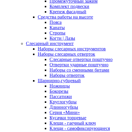
Промежуточный зажим
Комплект подвески
Крепеж фасадный
Средства работы на высоте
Пояса
Канаты
Стропы
Когти | Лазы
Слесарный инструмент
Наборы слесарных инструментов
Наборы слесарных отверток
Слесарные отвертки поштучно
Отвертки ударные поштучно
Наборы со сменными битами
Наборы отверток
Шарнирно-губцевый
Ножницы
Бокорезы
Пассатижи
Круглогубцы
Длинногубцы
Серия «Мини»
Кусачки торцевые
Клещи - гаечный ключ
Клещи - самофиксирующиеся