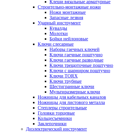
Клещи вязальные арматурные
Строительно-монтажные ножи
Ножи монтажные
Запасные лезвия
Ударный инструмент
Кувалды
Молотки
Бойки нейлоновые
Ключи слесарные
Наборы гаечных ключей
Ключи гаечные поштучно
Ключи гаечные разводные
Ключи трещоточные поштучно
Ключи с шарниром поштучно
Ключи TORX
Ключи трубные
Шестигранные ключи
Мультиразмерные ключи
Ножницы для кабельных каналов
Ножницы для листового металла
Степлеры строительные
Головки торцевые
Кольцесъемники
Заклепочники
Диэлектрический инструмент