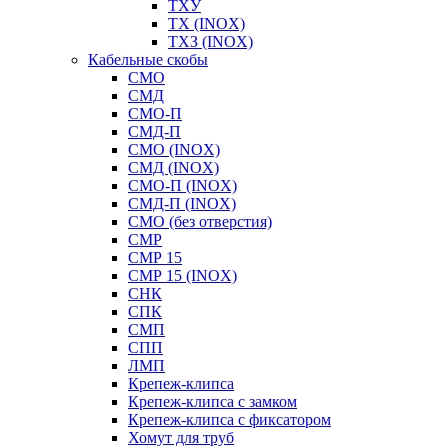
ТХУ
ТХ (INOX)
ТХЗ (INOX)
Кабельные скобы
СМО
СМД
СМО-П
СМД-П
СМО (INOX)
СМД (INOX)
СМО-П (INOX)
СМД-П (INOX)
СМО (без отверстия)
СМР
СМР 15
СМР 15 (INOX)
СНК
СПК
СМП
СПП
ЛМП
Крепеж-клипса
Крепеж-клипса с замком
Крепеж-клипса с фиксатором
Хомут для труб