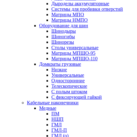
Дыроделы аккумуляторные
Системы для пробивки отверстий
Матрицы МПО
Матрицы НМПО
Оборудование для шин
Шинодыры
Шиногибы
Шинорезы
Столы универсальные
Матрицы МПШО-95
Матрицы МПШО-110
Домкраты грузовые
Низкие
Универсальные
Односторонние
Телескопические
С полым штоком
С фиксирующей гайкой
Кабельные наконечники
Медные
ПМ
НШП
ГМЛ
ГМЛ-П
ГМЛ (о)