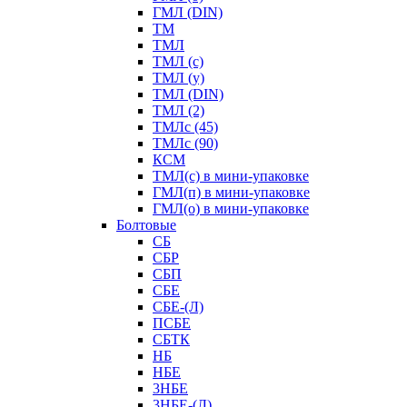
ГМЛ (DIN)
ТМ
ТМЛ
ТМЛ (с)
ТМЛ (у)
ТМЛ (DIN)
ТМЛ (2)
ТМЛс (45)
ТМЛс (90)
КСМ
ТМЛ(с) в мини-упаковке
ГМЛ(п) в мини-упаковке
ГМЛ(о) в мини-упаковке
Болтовые
СБ
СБР
СБП
СБЕ
СБЕ-(Л)
ПСБЕ
СБТК
НБ
НБЕ
3НБЕ
3НБЕ-(Л)