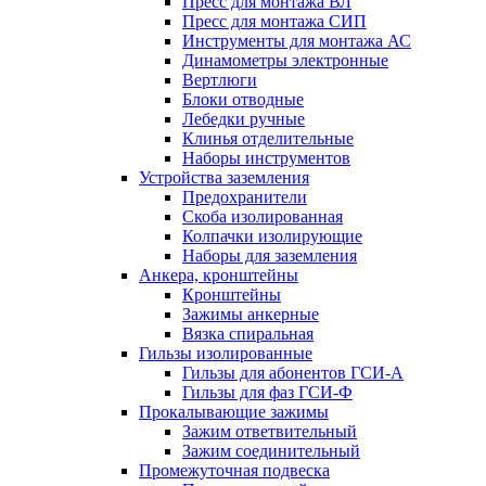
Пресс для монтажа ВЛ
Пресс для монтажа СИП
Инструменты для монтажа АС
Динамометры электронные
Вертлюги
Блоки отводные
Лебедки ручные
Клинья отделительные
Наборы инструментов
Устройства заземления
Предохранители
Скоба изолированная
Колпачки изолирующие
Наборы для заземления
Анкера, кронштейны
Кронштейны
Зажимы анкерные
Вязка спиральная
Гильзы изолированные
Гильзы для абонентов ГСИ-А
Гильзы для фаз ГСИ-Ф
Прокалывающие зажимы
Зажим ответвительный
Зажим соединительный
Промежуточная подвеска