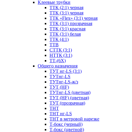
Клеевые трубки
ТТК (2:1) черная
ТТК (3:1) черная
ТТК «Flex» (3:1) черная
ТТК (3:1) прозрачная
ТТК (3:1) красная
ТТК (3:1) белая
ТТК (4:1)
ТТВ
СТТК (3:1)
НТТК (3:1)
ТТ-(6Х)
Общего назначения
ТУТ нг-LS (3:1)
ТУТнг-LS
ТУТнг-LS-ж/з
ТУТ (HF)
ТУТнг-LS (цветная)
ТУТ (HF) (цветная)
ТУТ (прозрачная)
ТНТ
ТНТ нг-LS
ТНТ в метровой нарезке
Т-бокс (черный)
Т-бокс (цветной)