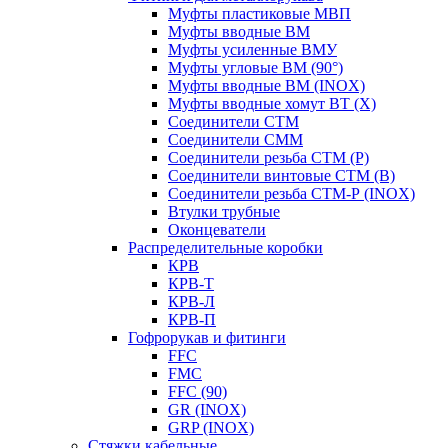
Муфты пластиковые МВП
Муфты вводные ВМ
Муфты усиленные ВМУ
Муфты угловые ВМ (90°)
Муфты вводные ВМ (INOX)
Муфты вводные хомут ВТ (Х)
Соединители СТМ
Соединители СММ
Соединители резьба СТМ (Р)
Соединители винтовые СТМ (В)
Соединители резьба СТМ-Р (INOX)
Втулки трубные
Оконцеватели
Распределительные коробки
КРВ
КРВ-Т
КРВ-Л
КРВ-П
Гофрорукав и фитинги
FFC
FMC
FFC (90)
GR (INOX)
GRP (INOX)
Cтяжки кабельные