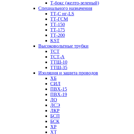
Т-бокс (желто-зеленый)
Специального назначения
ТТ-С нг-LS
ТТ-ГСМ
ТТ-150
ТТ-175
ТТ-200
KST
Высоковольтные трубки
ТСТ
ТСТ-А
ТТШ-10
ТТШ-35
Изоляция и защита проводов
ХБ
СИЛ
ПВХ-15
ПВХ-19
ЛО
ЛСЭ
ЛКР
БСП
БСК
XP
XT