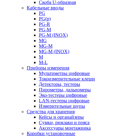
Скоба U-образная
Кабельные вводы
PG
PG(p)
PG-R
PG-M
PG-M (INOX)
MG
MG-M
MG-M (INOX)
M
M-L
Приборы измерения
Мультиметры цифровые
Токоизмерительные клещи
Детекторы, тестеры
Пирометры, дальномеры
Эко-тестеры цифровые
LAN-тестеры цифровые
Измерительные щупы
Средства для хранения
Кейсы и органайзеры
Сумки, рюкзаки и пояса
Аксессуары монтажника
Коробки установочные