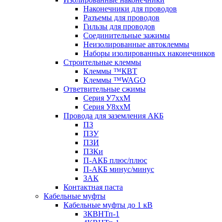
Наконечники для проводов
Разъемы для проводов
Гильзы для проводов
Соединительные зажимы
Неизолированные автоклеммы
Наборы изолированных наконечников
Строительные клеммы
Клеммы ™КВТ
Клеммы ™WAGO
Ответвительные сжимы
Серия У7ххМ
Серия У8ххМ
Провода для заземления АКБ
ПЗ
ПЗУ
ПЗИ
ПЗКи
П-АКБ плюс/плюс
П-АКБ минус/минус
ЗАК
Контактная паста
Кабельные муфты
Кабельные муфты до 1 кВ
3КВНТп-1