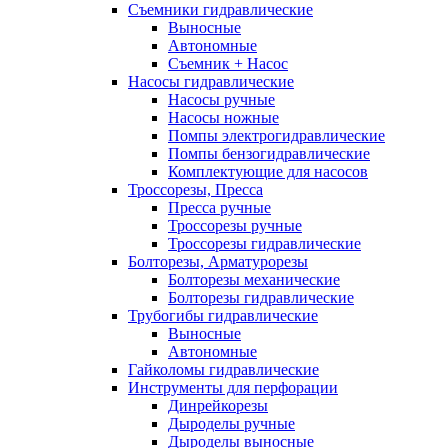
Съемники гидравлические
Выносные
Автономные
Съемник + Насос
Насосы гидравлические
Насосы ручные
Насосы ножные
Помпы электрогидравлические
Помпы бензогидравлические
Комплектующие для насосов
Троссорезы, Пресса
Пресса ручные
Троссорезы ручные
Троссорезы гидравлические
Болторезы, Арматурорезы
Болторезы механические
Болторезы гидравлические
Трубогибы гидравлические
Выносные
Автономные
Гайколомы гидравлические
Инструменты для перфорации
Динрейкорезы
Дыроделы ручные
Дыроделы выносные