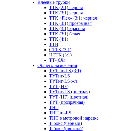
Клеевые трубки
ТТК (2:1) черная
ТТК (3:1) черная
ТТК «Flex» (3:1) черная
ТТК (3:1) прозрачная
ТТК (3:1) красная
ТТК (3:1) белая
ТТК (4:1)
ТТВ
СТТК (3:1)
НТТК (3:1)
ТТ-(6Х)
Общего назначения
ТУТ нг-LS (3:1)
ТУТнг-LS
ТУТнг-LS-ж/з
ТУТ (HF)
ТУТнг-LS (цветная)
ТУТ (HF) (цветная)
ТУТ (прозрачная)
ТНТ
ТНТ нг-LS
ТНТ в метровой нарезке
Т-бокс (черный)
Т-бокс (цветной)