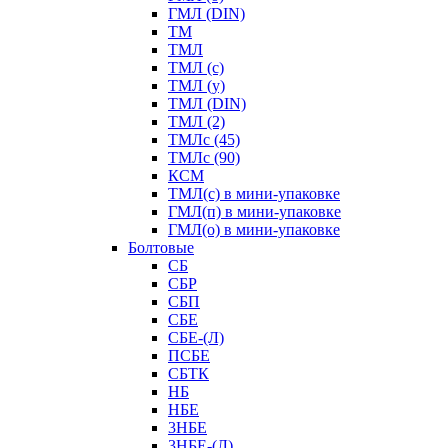
ГМЛ (DIN)
ТМ
ТМЛ
ТМЛ (с)
ТМЛ (у)
ТМЛ (DIN)
ТМЛ (2)
ТМЛс (45)
ТМЛс (90)
КСМ
ТМЛ(с) в мини-упаковке
ГМЛ(п) в мини-упаковке
ГМЛ(о) в мини-упаковке
Болтовые
СБ
СБР
СБП
СБЕ
СБЕ-(Л)
ПСБЕ
СБТК
НБ
НБЕ
3НБЕ
3НБЕ-(Л)