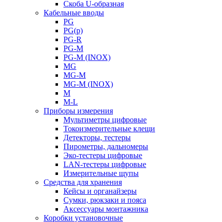
Скоба U-образная
Кабельные вводы
PG
PG(p)
PG-R
PG-M
PG-M (INOX)
MG
MG-M
MG-M (INOX)
M
M-L
Приборы измерения
Мультиметры цифровые
Токоизмерительные клещи
Детекторы, тестеры
Пирометры, дальномеры
Эко-тестеры цифровые
LAN-тестеры цифровые
Измерительные щупы
Средства для хранения
Кейсы и органайзеры
Сумки, рюкзаки и пояса
Аксессуары монтажника
Коробки установочные