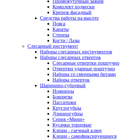
Промежуточный зажим
Комплект подвески
Крепеж фасадный
Средства работы на высоте
Пояса
Канаты
Стропы
Когти | Лазы
Слесарный инструмент
Наборы слесарных инструментов
Наборы слесарных отверток
Слесарные отвертки поштучно
Отвертки ударные поштучно
Наборы со сменными битами
Наборы отверток
Шарнирно-губцевый
Ножницы
Бокорезы
Пассатижи
Круглогубцы
Длинногубцы
Серия «Мини»
Кусачки торцевые
Клещи - гаечный ключ
Клещи - самофиксирующиеся