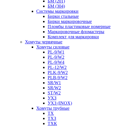
БМ (201)
БМ (304)
Системы маркировки
Бирки стальные
Бирки маркировочные
Пломбы пластиковые номерные
Маркировочные фломастеры
Комплект для маркировки
Хомуты червячные
Хомуты силовые
PL-9/W1
PL-9/W2
PL-9/W4
PL-12/W2
PLK-9/W2
PLB-9/W2
SR/W1
SR/W2
ST/W2
УХЗ
УХЗ (INOX)
Хомуты трубные
ТХ
ТХЗ
ТХК