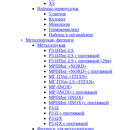
XS
Наборы термоусадок
5 цветов
Колорит
Монохром
Гермокомплект
Наборы в органайзере
Металлорукав, фитинги
Металлорукав
Р3-ЦПнг-LS
Р3-ЦПнг-LS с протяжкой
Р3-ЦПнг-LS с протяжкой (20м)
МРПИнг «NORD»
МРПИнг «NORD» с протяжкой
МГ-ПУнг «TITAN»
МГ-ПУнг-LS «TITAN»
МР (INOX)
МР (INOX) с протяжкой
МРПИнг (INOX)
МРПИнг (INOX) с протяжкой
Р3-Ц
Р3-Ц с протяжкой
Р3-ЦХ
Р3-ЦХ с протяжкой
Фитинги для металлорукава