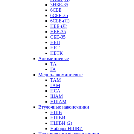
3НБЕ-35
6СБЕ
6СБЕ-35
6СБЕ-(Л)
НБЕ-(Л)
НБЕ-35
СБЕ-35
НБП
НБТ
НБТК
Алюминиевые
ТА
ГА
Медно-алюминиевые
ТАМ
ГАМ
НСА
ШАМ
НШАМ
Втулочные наконечники
НШВ
НШВИ
НШВИ (2)
Наборы НШВИ
Изолированные наконечники