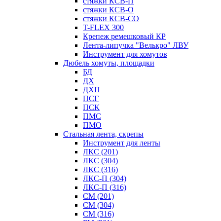
стяжки КСВ-П
стяжки КСВ-О
стяжки КСВ-СО
T-FLEX 300
Крепеж ремешковый КР
Лента-липучка "Велькро" ЛВУ
Инструмент для хомутов
Дюбель хомуты, площадки
БД
ДХ
ДХП
ПСГ
ПСК
ПМС
ПМО
Стальная лента, скрепы
Инструмент для ленты
ЛКС (201)
ЛКС (304)
ЛКС (316)
ЛКС-П (304)
ЛКС-П (316)
СМ (201)
СМ (304)
СМ (316)