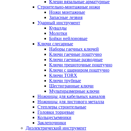
Клещи вязальные арматурные
Строительно-монтажные ножи
Ножи монтажные
Запасные лезвия
Ударный инструмент
Кувалды
Молотки
Бойки нейлоновые
Ключи слесарные
Наборы гаечных ключей
Ключи гаечные поштучно
Ключи гаечные разводные
Ключи трещоточные поштучно
Ключи с шарниром поштучно
Ключи TORX
Ключи трубные
Шестигранные ключи
Мультиразмерные ключи
Ножницы для кабельных каналов
Ножницы для листового металла
Степлеры строительные
Головки торцевые
Кольцесъемники
Заклепочники
Диэлектрический инструмент