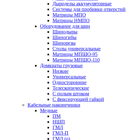
Дыроделы аккумуляторные
Системы для пробивки отверстий
Матрицы МПО
Матрицы НМПО
Оборудование для шин
Шинодыры
Шиногибы
Шинорезы
Столы универсальные
Матрицы МПШО-95
Матрицы МПШО-110
Домкраты грузовые
Низкие
Универсальные
Односторонние
Телескопические
С полым штоком
С фиксирующей гайкой
Кабельные наконечники
Медные
ПМ
НШП
ГМЛ
ГМЛ-П
ГМЛ (о)