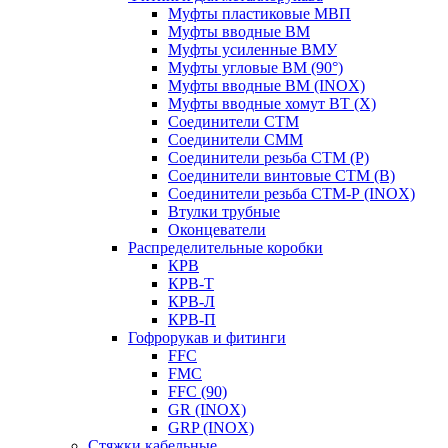
Муфты пластиковые МВП
Муфты вводные ВМ
Муфты усиленные ВМУ
Муфты угловые ВМ (90°)
Муфты вводные ВМ (INOX)
Муфты вводные хомут ВТ (Х)
Соединители СТМ
Соединители СММ
Соединители резьба СТМ (Р)
Соединители винтовые СТМ (В)
Соединители резьба СТМ-Р (INOX)
Втулки трубные
Оконцеватели
Распределительные коробки
КРВ
КРВ-Т
КРВ-Л
КРВ-П
Гофрорукав и фитинги
FFC
FMC
FFC (90)
GR (INOX)
GRP (INOX)
Cтяжки кабельные