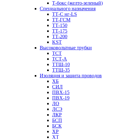
Т-бокс (желто-зеленый)
Специального назначения
ТТ-С нг-LS
ТТ-ГСМ
ТТ-150
ТТ-175
ТТ-200
KST
Высоковольтные трубки
ТСТ
ТСТ-А
ТТШ-10
ТТШ-35
Изоляция и защита проводов
ХБ
СИЛ
ПВХ-15
ПВХ-19
ЛО
ЛСЭ
ЛКР
БСП
БСК
XP
XT