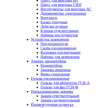
Пресс для монтажа ВЛ
Пресс для монтажа СИП
Инструменты для монтажа АС
Динамометры электронные
Вертлюги
Блоки отводные
Лебедки ручные
Клинья отделительные
Наборы инструментов
Устройства заземления
Предохранители
Скоба изолированная
Колпачки изолирующие
Наборы для заземления
Анкера, кронштейны
Кронштейны
Зажимы анкерные
Вязка спиральная
Гильзы изолированные
Гильзы для абонентов ГСИ-А
Гильзы для фаз ГСИ-Ф
Прокалывающие зажимы
Зажим ответвительный
Зажим соединительный
Промежуточная подвеска