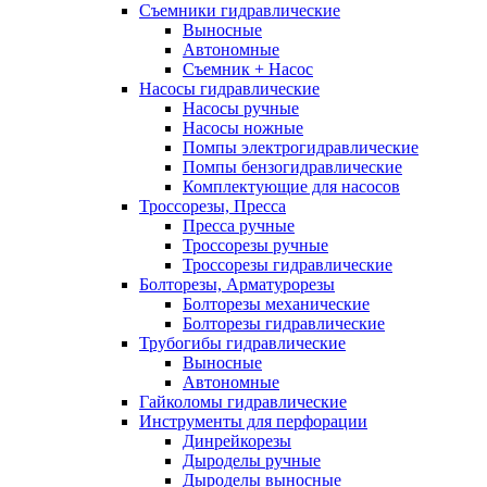
Съемники гидравлические
Выносные
Автономные
Съемник + Насос
Насосы гидравлические
Насосы ручные
Насосы ножные
Помпы электрогидравлические
Помпы бензогидравлические
Комплектующие для насосов
Троссорезы, Пресса
Пресса ручные
Троссорезы ручные
Троссорезы гидравлические
Болторезы, Арматурорезы
Болторезы механические
Болторезы гидравлические
Трубогибы гидравлические
Выносные
Автономные
Гайколомы гидравлические
Инструменты для перфорации
Динрейкорезы
Дыроделы ручные
Дыроделы выносные