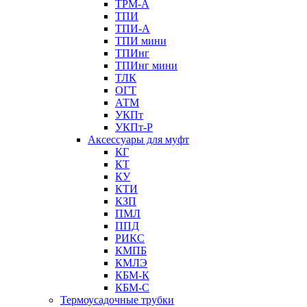
ТРМ-А
ТПИ
ТПИ-А
ТПИ мини
ТПИнг
ТПИнг мини
ТЛК
ОГТ
АТМ
УКПт
УКПт-Р
Аксессуары для муфт
КГ
КТ
КУ
КТИ
КЗП
ПМЛ
ППД
РИКС
КМПБ
КМЛЭ
КБМ-К
КБМ-С
Термоусадочные трубки