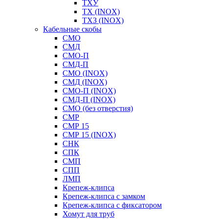
ТХУ
ТХ (INOX)
ТХЗ (INOX)
Кабельные скобы
СМО
СМД
СМО-П
СМД-П
СМО (INOX)
СМД (INOX)
СМО-П (INOX)
СМД-П (INOX)
СМО (без отверстия)
СМР
СМР 15
СМР 15 (INOX)
СНК
СПК
СМП
СПП
ЛМП
Крепеж-клипса
Крепеж-клипса с замком
Крепеж-клипса с фиксатором
Хомут для труб