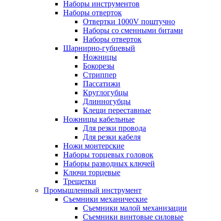
Наборы инструментов
Наборы отверток
Отвертки 1000V поштучно
Наборы со сменными битами
Наборы отверток
Шарнирно-губцевый
Ножницы
Бокорезы
Стриппер
Пассатижи
Круглогубцы
Длинногубцы
Клещи переставные
Ножницы кабельные
Для резки провода
Для резки кабеля
Ножи монтерские
Наборы торцевых головок
Наборы разводных ключей
Ключи торцевые
Трещетки
Промышленный инструмент
Съемники механические
Съемники малой механизации
Съемники винтовые силовые