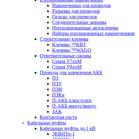
Наконечники для проводов
Разъемы для проводов
Гильзы для проводов
Соединительные зажимы
Неизолированные автоклеммы
Наборы изолированных наконечников
Строительные клеммы
Клеммы ™КВТ
Клеммы ™WAGO
Ответвительные сжимы
Серия У7ххМ
Серия У8ххМ
Провода для заземления АКБ
ПЗ
ПЗУ
ПЗИ
ПЗКи
П-АКБ плюс/плюс
П-АКБ минус/минус
ЗАК
Контактная паста
Кабельные муфты
Кабельные муфты до 1 кВ
3КВНТп-1