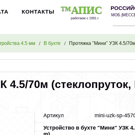
™АПИС
РОССИЙ
АТА
КОНТАКТЫ
МОБ.|МЕС
работаем с 1991 г.
тройства 4.5 мм
В бухте
Протяжка "Мини" УЗК 4.5/70м 
 4.5/70м (стеклопруток, 
Артикул
mini-uzk-sp-45
Устройство в бухте "Мини" УЗК 4.
m)