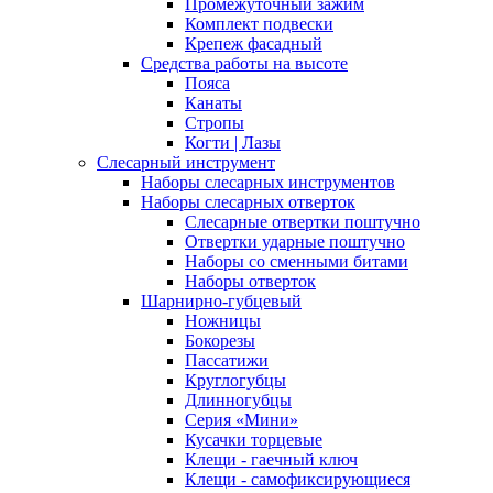
Промежуточный зажим
Комплект подвески
Крепеж фасадный
Средства работы на высоте
Пояса
Канаты
Стропы
Когти | Лазы
Слесарный инструмент
Наборы слесарных инструментов
Наборы слесарных отверток
Слесарные отвертки поштучно
Отвертки ударные поштучно
Наборы со сменными битами
Наборы отверток
Шарнирно-губцевый
Ножницы
Бокорезы
Пассатижи
Круглогубцы
Длинногубцы
Серия «Мини»
Кусачки торцевые
Клещи - гаечный ключ
Клещи - самофиксирующиеся