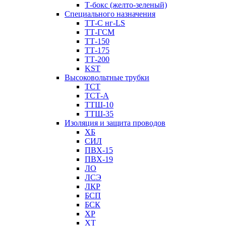
Т-бокс (желто-зеленый)
Специального назначения
ТТ-С нг-LS
ТТ-ГСМ
ТТ-150
ТТ-175
ТТ-200
KST
Высоковольтные трубки
ТСТ
ТСТ-А
ТТШ-10
ТТШ-35
Изоляция и защита проводов
ХБ
СИЛ
ПВХ-15
ПВХ-19
ЛО
ЛСЭ
ЛКР
БСП
БСК
XP
XT