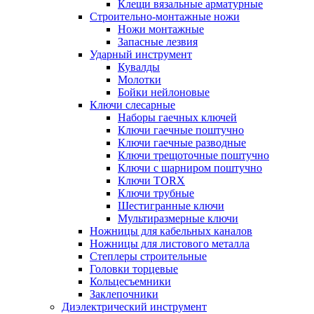
Клещи вязальные арматурные
Строительно-монтажные ножи
Ножи монтажные
Запасные лезвия
Ударный инструмент
Кувалды
Молотки
Бойки нейлоновые
Ключи слесарные
Наборы гаечных ключей
Ключи гаечные поштучно
Ключи гаечные разводные
Ключи трещоточные поштучно
Ключи с шарниром поштучно
Ключи TORX
Ключи трубные
Шестигранные ключи
Мультиразмерные ключи
Ножницы для кабельных каналов
Ножницы для листового металла
Степлеры строительные
Головки торцевые
Кольцесъемники
Заклепочники
Диэлектрический инструмент