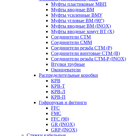
Муфты пластиковые МВП
Муфты вводные ВМ
Муфты усиленные ВМУ
Муфты угловые ВМ (90°)
Муфты вводные ВМ (INOX)
Муфты вводные хомут ВТ (Х)
Соединители СТМ
Соединители СММ
Соединители резьба СТМ (Р)
Соединители винтовые СТМ (В)
Соединители резьба СТМ-Р (INOX)
Втулки трубные
Оконцеватели
Распределительные коробки
КРВ
КРВ-Т
КРВ-Л
КРВ-П
Гофрорукав и фитинги
FFC
FMC
FFC (90)
GR (INOX)
GRP (INOX)
Cтяжки кабельные