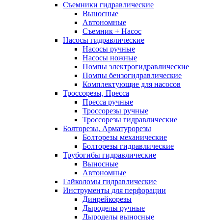
Съемники гидравлические
Выносные
Автономные
Съемник + Насос
Насосы гидравлические
Насосы ручные
Насосы ножные
Помпы электрогидравлические
Помпы бензогидравлические
Комплектующие для насосов
Троссорезы, Пресса
Пресса ручные
Троссорезы ручные
Троссорезы гидравлические
Болторезы, Арматурорезы
Болторезы механические
Болторезы гидравлические
Трубогибы гидравлические
Выносные
Автономные
Гайколомы гидравлические
Инструменты для перфорации
Динрейкорезы
Дыроделы ручные
Дыроделы выносные