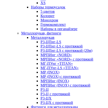
XS
Наборы термоусадок
5 цветов
Колорит
Монохром
Гермокомплект
Наборы в органайзере
Металлорукав, фитинги
Металлорукав
Р3-ЦПнг-LS
Р3-ЦПнг-LS с протяжкой
Р3-ЦПнг-LS с протяжкой (20м)
МРПИнг «NORD»
МРПИнг «NORD» с протяжкой
МГ-ПУнг «TITAN»
МГ-ПУнг-LS «TITAN»
МР (INOX)
МР (INOX) с протяжкой
МРПИнг (INOX)
МРПИнг (INOX) с протяжкой
Р3-Ц
Р3-Ц с протяжкой
Р3-ЦХ
Р3-ЦХ с протяжкой
Фитинги для металлорукава