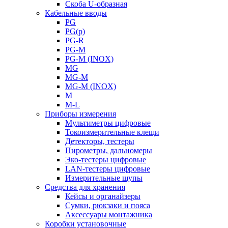
Скоба U-образная
Кабельные вводы
PG
PG(p)
PG-R
PG-M
PG-M (INOX)
MG
MG-M
MG-M (INOX)
M
M-L
Приборы измерения
Мультиметры цифровые
Токоизмерительные клещи
Детекторы, тестеры
Пирометры, дальномеры
Эко-тестеры цифровые
LAN-тестеры цифровые
Измерительные щупы
Средства для хранения
Кейсы и органайзеры
Сумки, рюкзаки и пояса
Аксессуары монтажника
Коробки установочные