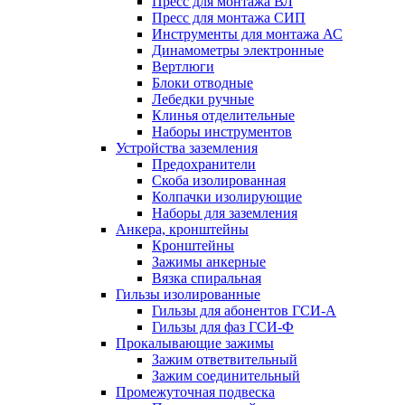
Пресс для монтажа ВЛ
Пресс для монтажа СИП
Инструменты для монтажа АС
Динамометры электронные
Вертлюги
Блоки отводные
Лебедки ручные
Клинья отделительные
Наборы инструментов
Устройства заземления
Предохранители
Скоба изолированная
Колпачки изолирующие
Наборы для заземления
Анкера, кронштейны
Кронштейны
Зажимы анкерные
Вязка спиральная
Гильзы изолированные
Гильзы для абонентов ГСИ-А
Гильзы для фаз ГСИ-Ф
Прокалывающие зажимы
Зажим ответвительный
Зажим соединительный
Промежуточная подвеска