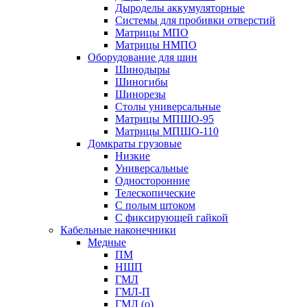
Дыроделы аккумуляторные
Системы для пробивки отверстий
Матрицы МПО
Матрицы НМПО
Оборудование для шин
Шинодыры
Шиногибы
Шинорезы
Столы универсальные
Матрицы МПШО-95
Матрицы МПШО-110
Домкраты грузовые
Низкие
Универсальные
Односторонние
Телескопические
С полым штоком
С фиксирующей гайкой
Кабельные наконечники
Медные
ПМ
НШП
ГМЛ
ГМЛ-П
ГМЛ (о)