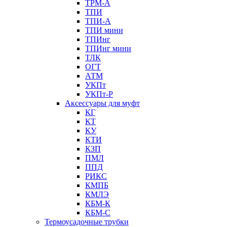
ТРМ-А
ТПИ
ТПИ-А
ТПИ мини
ТПИнг
ТПИнг мини
ТЛК
ОГТ
АТМ
УКПт
УКПт-Р
Аксессуары для муфт
КГ
КТ
КУ
КТИ
КЗП
ПМЛ
ППД
РИКС
КМПБ
КМЛЭ
КБМ-К
КБМ-С
Термоусадочные трубки