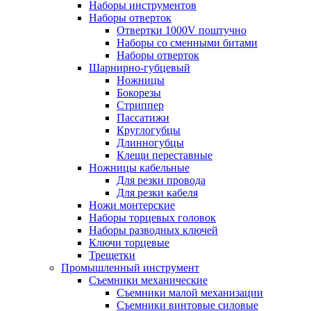
Наборы инструментов
Наборы отверток
Отвертки 1000V поштучно
Наборы со сменными битами
Наборы отверток
Шарнирно-губцевый
Ножницы
Бокорезы
Стриппер
Пассатижи
Круглогубцы
Длинногубцы
Клещи переставные
Ножницы кабельные
Для резки провода
Для резки кабеля
Ножи монтерские
Наборы торцевых головок
Наборы разводных ключей
Ключи торцевые
Трещетки
Промышленный инструмент
Съемники механические
Съемники малой механизации
Съемники винтовые силовые