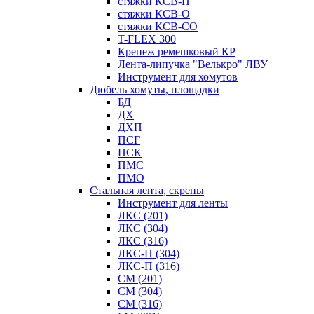
стяжки КСВ-П
стяжки КСВ-О
стяжки КСВ-СО
T-FLEX 300
Крепеж ремешковый КР
Лента-липучка "Велькро" ЛВУ
Инструмент для хомутов
Дюбель хомуты, площадки
БД
ДХ
ДХП
ПСГ
ПСК
ПМС
ПМО
Стальная лента, скрепы
Инструмент для ленты
ЛКС (201)
ЛКС (304)
ЛКС (316)
ЛКС-П (304)
ЛКС-П (316)
СМ (201)
СМ (304)
СМ (316)