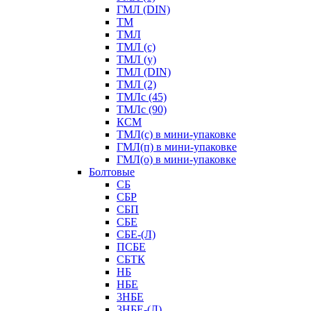
ГМЛ (DIN)
ТМ
ТМЛ
ТМЛ (с)
ТМЛ (у)
ТМЛ (DIN)
ТМЛ (2)
ТМЛс (45)
ТМЛс (90)
КСМ
ТМЛ(с) в мини-упаковке
ГМЛ(п) в мини-упаковке
ГМЛ(о) в мини-упаковке
Болтовые
СБ
СБР
СБП
СБЕ
СБЕ-(Л)
ПСБЕ
СБТК
НБ
НБЕ
3НБЕ
3НБЕ-(Л)