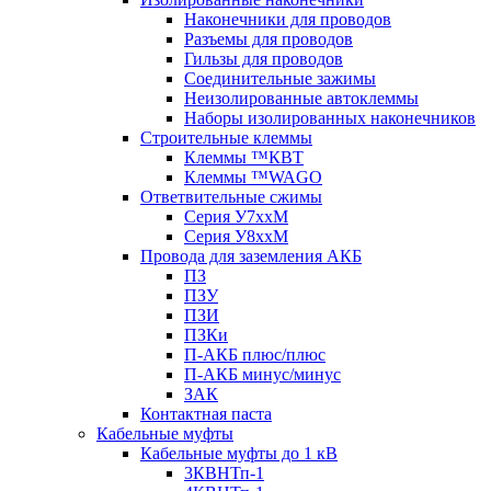
Наконечники для проводов
Разъемы для проводов
Гильзы для проводов
Соединительные зажимы
Неизолированные автоклеммы
Наборы изолированных наконечников
Строительные клеммы
Клеммы ™КВТ
Клеммы ™WAGO
Ответвительные сжимы
Серия У7ххМ
Серия У8ххМ
Провода для заземления АКБ
ПЗ
ПЗУ
ПЗИ
ПЗКи
П-АКБ плюс/плюс
П-АКБ минус/минус
ЗАК
Контактная паста
Кабельные муфты
Кабельные муфты до 1 кВ
3КВНТп-1