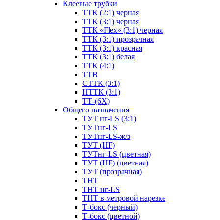
Клеевые трубки
ТТК (2:1) черная
ТТК (3:1) черная
ТТК «Flex» (3:1) черная
ТТК (3:1) прозрачная
ТТК (3:1) красная
ТТК (3:1) белая
ТТК (4:1)
ТТВ
СТТК (3:1)
НТТК (3:1)
ТТ-(6Х)
Общего назначения
ТУТ нг-LS (3:1)
ТУТнг-LS
ТУТнг-LS-ж/з
ТУТ (HF)
ТУТнг-LS (цветная)
ТУТ (HF) (цветная)
ТУТ (прозрачная)
ТНТ
ТНТ нг-LS
ТНТ в метровой нарезке
Т-бокс (черный)
Т-бокс (цветной)