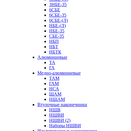
3НБЕ-35
6СБЕ
6СБЕ-35
6СБЕ-(Л)
НБЕ-(Л)
НБЕ-35
СБЕ-35
НБП
НБТ
НБТК
Алюминиевые
ТА
ГА
Медно-алюминиевые
ТАМ
ГАМ
НСА
ШАМ
НШАМ
Втулочные наконечники
НШВ
НШВИ
НШВИ (2)
Наборы НШВИ
Изолированные наконечники