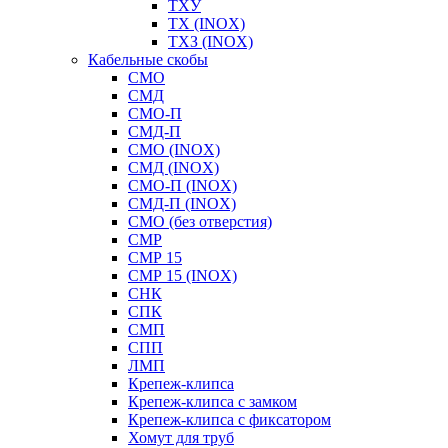
ТХУ
ТХ (INOX)
ТХЗ (INOX)
Кабельные скобы
СМО
СМД
СМО-П
СМД-П
СМО (INOX)
СМД (INOX)
СМО-П (INOX)
СМД-П (INOX)
СМО (без отверстия)
СМР
СМР 15
СМР 15 (INOX)
СНК
СПК
СМП
СПП
ЛМП
Крепеж-клипса
Крепеж-клипса с замком
Крепеж-клипса с фиксатором
Хомут для труб