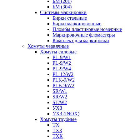
БМ (201)
БМ (304)
Системы маркировки
Бирки стальные
Бирки маркировочные
Пломбы пластиковые номерные
Маркировочные фломастеры
Комплект для маркировки
Хомуты червячные
Хомуты силовые
PL-9/W1
PL-9/W2
PL-9/W4
PL-12/W2
PLK-9/W2
PLB-9/W2
SR/W1
SR/W2
ST/W2
УХЗ
УХЗ (INOX)
Хомуты трубные
ТХ
ТХЗ
ТХК