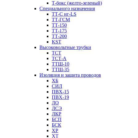
Т-бокс (желто-зеленый)
Специального назначения
ТТ-С нг-LS
ТТ-ГСМ
ТТ-150
ТТ-175
ТТ-200
KST
Высоковольтные трубки
ТСТ
ТСТ-А
ТТШ-10
ТТШ-35
Изоляция и защита проводов
ХБ
СИЛ
ПВХ-15
ПВХ-19
ЛО
ЛСЭ
ЛКР
БСП
БСК
XP
XT