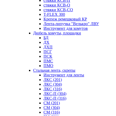
стяжки КСВ-П
стяжки КСВ-О
стяжки КСВ-СО
T-FLEX 300
Крепеж ремешковый КР
Лента-липучка "Велькро" ЛВУ
Инструмент для хомутов
Дюбель хомуты, площадки
БД
ДХ
ДХП
ПСГ
ПСК
ПМС
ПМО
Стальная лента, скрепы
Инструмент для ленты
ЛКС (201)
ЛКС (304)
ЛКС (316)
ЛКС-П (304)
ЛКС-П (316)
СМ (201)
СМ (304)
СМ (316)