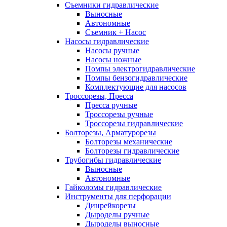
Съемники гидравлические
Выносные
Автономные
Съемник + Насос
Насосы гидравлические
Насосы ручные
Насосы ножные
Помпы электрогидравлические
Помпы бензогидравлические
Комплектующие для насосов
Троссорезы, Пресса
Пресса ручные
Троссорезы ручные
Троссорезы гидравлические
Болторезы, Арматурорезы
Болторезы механические
Болторезы гидравлические
Трубогибы гидравлические
Выносные
Автономные
Гайколомы гидравлические
Инструменты для перфорации
Динрейкорезы
Дыроделы ручные
Дыроделы выносные