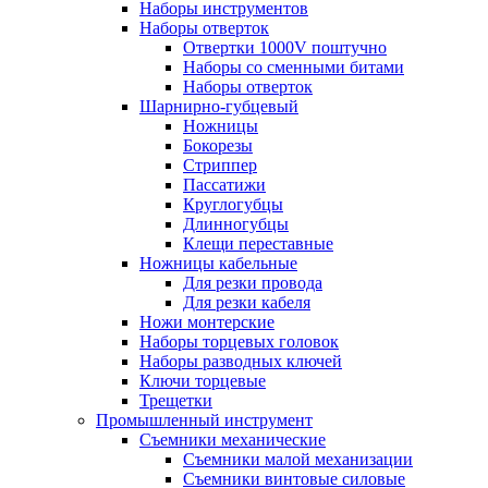
Наборы инструментов
Наборы отверток
Отвертки 1000V поштучно
Наборы со сменными битами
Наборы отверток
Шарнирно-губцевый
Ножницы
Бокорезы
Стриппер
Пассатижи
Круглогубцы
Длинногубцы
Клещи переставные
Ножницы кабельные
Для резки провода
Для резки кабеля
Ножи монтерские
Наборы торцевых головок
Наборы разводных ключей
Ключи торцевые
Трещетки
Промышленный инструмент
Съемники механические
Съемники малой механизации
Съемники винтовые силовые