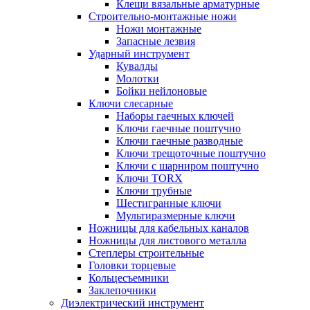
Клещи вязальные арматурные
Строительно-монтажные ножи
Ножи монтажные
Запасные лезвия
Ударный инструмент
Кувалды
Молотки
Бойки нейлоновые
Ключи слесарные
Наборы гаечных ключей
Ключи гаечные поштучно
Ключи гаечные разводные
Ключи трещоточные поштучно
Ключи с шарниром поштучно
Ключи TORX
Ключи трубные
Шестигранные ключи
Мультиразмерные ключи
Ножницы для кабельных каналов
Ножницы для листового металла
Степлеры строительные
Головки торцевые
Кольцесъемники
Заклепочники
Диэлектрический инструмент