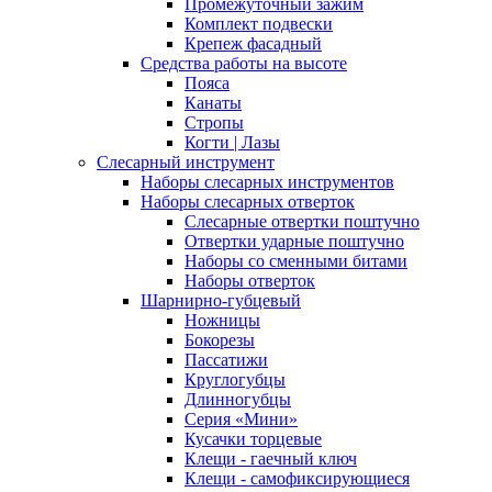
Промежуточный зажим
Комплект подвески
Крепеж фасадный
Средства работы на высоте
Пояса
Канаты
Стропы
Когти | Лазы
Слесарный инструмент
Наборы слесарных инструментов
Наборы слесарных отверток
Слесарные отвертки поштучно
Отвертки ударные поштучно
Наборы со сменными битами
Наборы отверток
Шарнирно-губцевый
Ножницы
Бокорезы
Пассатижи
Круглогубцы
Длинногубцы
Серия «Мини»
Кусачки торцевые
Клещи - гаечный ключ
Клещи - самофиксирующиеся