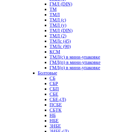
ГМЛ (DIN)
ТМ
ТМЛ
ТМЛ (с)
ТМЛ (у)
ТМЛ (DIN)
ТМЛ (2)
ТМЛс (45)
ТМЛс (90)
КСМ
ТМЛ(с) в мини-упаковке
ГМЛ(п) в мини-упаковке
ГМЛ(о) в мини-упаковке
Болтовые
СБ
СБР
СБП
СБЕ
СБЕ-(Л)
ПСБЕ
СБТК
НБ
НБЕ
3НБЕ
3НБЕ-(Л)