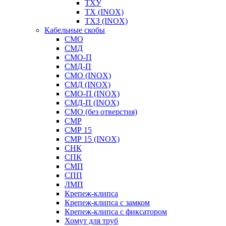
ТХУ
ТХ (INOX)
ТХЗ (INOX)
Кабельные скобы
СМО
СМД
СМО-П
СМД-П
СМО (INOX)
СМД (INOX)
СМО-П (INOX)
СМД-П (INOX)
СМО (без отверстия)
СМР
СМР 15
СМР 15 (INOX)
СНК
СПК
СМП
СПП
ЛМП
Крепеж-клипса
Крепеж-клипса с замком
Крепеж-клипса с фиксатором
Хомут для труб