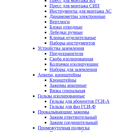
Пресс для монтажа ВЛ
Пресс для монтажа СИП
Инструменты для монтажа АС
Динамометры электронные
Вертлюги
Блоки отводные
Лебедки ручные
Клинья отделительные
Наборы инструментов
Устройства заземления
Предохранители
Скоба изолированная
Колпачки изолирующие
Наборы для заземления
Анкера, кронштейны
Кронштейны
Зажимы анкерные
Вязка спиральная
Гильзы изолированные
Гильзы для абонентов ГСИ-А
Гильзы для фаз ГСИ-Ф
Прокалывающие зажимы
Зажим ответвительный
Зажим соединительный
Промежуточная подвеска