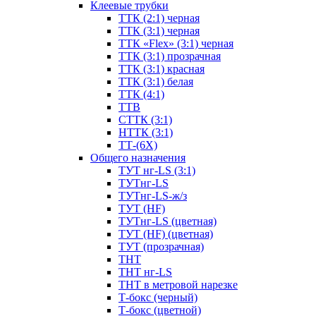
Клеевые трубки
ТТК (2:1) черная
ТТК (3:1) черная
ТТК «Flex» (3:1) черная
ТТК (3:1) прозрачная
ТТК (3:1) красная
ТТК (3:1) белая
ТТК (4:1)
ТТВ
СТТК (3:1)
НТТК (3:1)
ТТ-(6Х)
Общего назначения
ТУТ нг-LS (3:1)
ТУТнг-LS
ТУТнг-LS-ж/з
ТУТ (HF)
ТУТнг-LS (цветная)
ТУТ (HF) (цветная)
ТУТ (прозрачная)
ТНТ
ТНТ нг-LS
ТНТ в метровой нарезке
Т-бокс (черный)
Т-бокс (цветной)