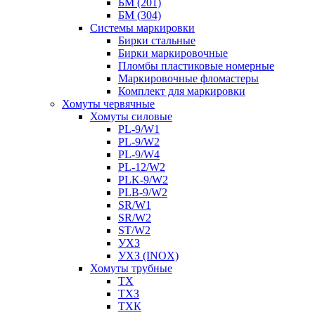
БМ (201)
БМ (304)
Системы маркировки
Бирки стальные
Бирки маркировочные
Пломбы пластиковые номерные
Маркировочные фломастеры
Комплект для маркировки
Хомуты червячные
Хомуты силовые
PL-9/W1
PL-9/W2
PL-9/W4
PL-12/W2
PLK-9/W2
PLB-9/W2
SR/W1
SR/W2
ST/W2
УХЗ
УХЗ (INOX)
Хомуты трубные
ТХ
ТХЗ
ТХК