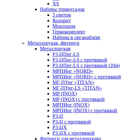
XS
Наборы термоусадок
5 цветов
Колорит
Монохром
Гермокомплект
Наборы в органайзере
Металлорукав, фитинги
Металлорукав
Р3-ЦПнг-LS
Р3-ЦПнг-LS с протяжкой
Р3-ЦПнг-LS с протяжкой (20м)
МРПИнг «NORD»
МРПИнг «NORD» с протяжкой
МГ-ПУнг «TITAN»
МГ-ПУнг-LS «TITAN»
МР (INOX)
МР (INOX) с протяжкой
МРПИнг (INOX)
МРПИнг (INOX) с протяжкой
Р3-Ц
Р3-Ц с протяжкой
Р3-ЦХ
Р3-ЦХ с протяжкой
Фитинги для металлорукава