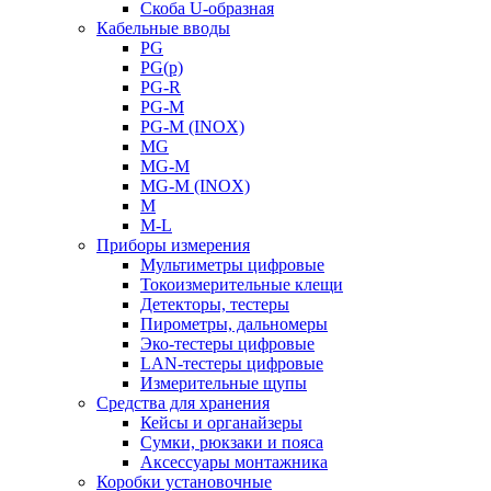
Скоба U-образная
Кабельные вводы
PG
PG(p)
PG-R
PG-M
PG-M (INOX)
MG
MG-M
MG-M (INOX)
M
M-L
Приборы измерения
Мультиметры цифровые
Токоизмерительные клещи
Детекторы, тестеры
Пирометры, дальномеры
Эко-тестеры цифровые
LAN-тестеры цифровые
Измерительные щупы
Средства для хранения
Кейсы и органайзеры
Сумки, рюкзаки и пояса
Аксессуары монтажника
Коробки установочные