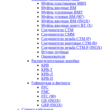
Муфты пластиковые МВП
Муфты вводные ВМ
Муфты усиленные ВМУ
Муфты угловые ВМ (90°)
Муфты вводные ВМ (INOX)
Муфты вводные хомут ВТ (Х)
Соединители СТМ
Соединители СММ
Соединители резьба СТМ (Р)
Соединители винтовые СТМ (В)
Соединители резьба СТМ-Р (INOX)
Втулки трубные
Оконцеватели
Распределительные коробки
КРВ
КРВ-Т
КРВ-Л
КРВ-П
Гофрорукав и фитинги
FFC
FMC
FFC (90)
GR (INOX)
GRP (INOX)
Cтяжки кабельные