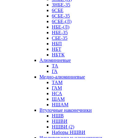
3НБЕ-35
6СБЕ
6СБЕ-35
6СБЕ-(Л)
НБЕ-(Л)
НБЕ-35
СБЕ-35
НБП
НБТ
НБТК
Алюминиевые
ТА
ГА
Медно-алюминиевые
ТАМ
ГАМ
НСА
ШАМ
НШАМ
Втулочные наконечники
НШВ
НШВИ
НШВИ (2)
Наборы НШВИ
Изолированные наконечники