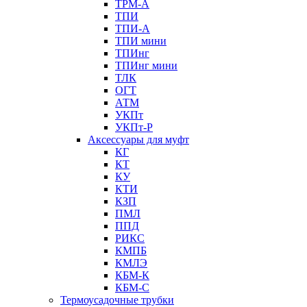
ТРМ-А
ТПИ
ТПИ-А
ТПИ мини
ТПИнг
ТПИнг мини
ТЛК
ОГТ
АТМ
УКПт
УКПт-Р
Аксессуары для муфт
КГ
КТ
КУ
КТИ
КЗП
ПМЛ
ППД
РИКС
КМПБ
КМЛЭ
КБМ-К
КБМ-С
Термоусадочные трубки