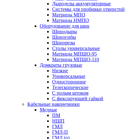
Дыроделы аккумуляторные
Системы для пробивки отверстий
Матрицы МПО
Матрицы НМПО
Оборудование для шин
Шинодыры
Шиногибы
Шинорезы
Столы универсальные
Матрицы МПШО-95
Матрицы МПШО-110
Домкраты грузовые
Низкие
Универсальные
Односторонние
Телескопические
С полым штоком
С фиксирующей гайкой
Кабельные наконечники
Медные
ПМ
НШП
ГМЛ
ГМЛ-П
ГМЛ (о)