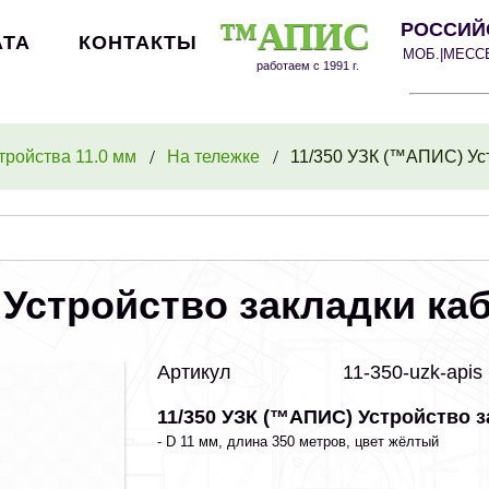
™АПИС
РОССИЙ
АТА
КОНТАКТЫ
МОБ.|МЕС
работаем с 1991 г.
тройства 11.0 мм
На тележке
11/350 УЗК (™АПИС) Уст
 Устройство закладки ка
Артикул
11-350-uzk-apis
11/350 УЗК (™АПИС) Устройство з
- D 11 мм, длина 350 метров, цвет жёлтый